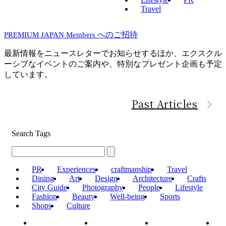
Travel
へのご招待
PREMIUM JAPAN Members
最新情報をニュースレターでお知らせするほか、エクスクル
ーシブなイベントのご案内や、特別なプレゼント企画も予定
しています。
Past Articles
Search Tags
PR
Experiences
craftmanship
Travel
Dining
Art
Design
Architecture
Crafts
City Guide
Photography
People
Lifestyle
Fashion
Beauty
Well-being
Sports
Shops
Culture