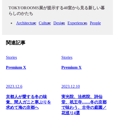
TOKYOROOMS展が提示する40室から見る新しい暮
らしのかたち
Architecture
Culture
Design
Experiences
People
関連記事
Stories
Stories
Premium X
Premium X
2023.12.6
2023.12.10
京都人が愛する冬の味
実光院、法然院、詩仙
覚、間人ガニと寒ぶりを
堂、祇王寺……冬の京都
求めて海の京都へ
で味わう、古寺の庭園／
花巡り4選