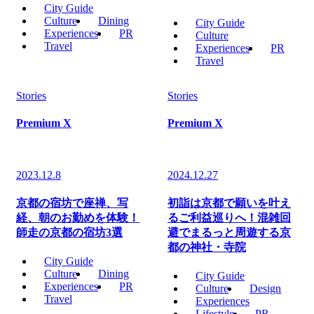
City Guide
Culture
Dining
City Guide
Experiences
PR
Culture
Travel
Experiences
PR
Travel
Stories
Stories
Premium X
Premium X
2023.12.8
2024.12.27
京都の宿坊で座禅、写
初詣は京都で願いを叶え
経、朝のお勤めを体験！
るご利益巡りへ！混雑回
師走の京都の宿坊3選
避でまるっと周遊する京
都の神社・寺院
City Guide
Culture
Dining
City Guide
Experiences
PR
Culture
Design
Travel
Experiences
Lifestyle
PR