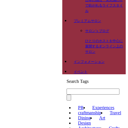
日本の感性・美意識の中
で紡がれるライフスタイ
ル
プレミアムサロン
サロン’s ブログ
ひとりのホストを中心に
展開するオンライン上の
サロン
インフォメーション
イベント
Search Tags
PR
Experiences
craftmanship
Travel
Dining
Art
Design