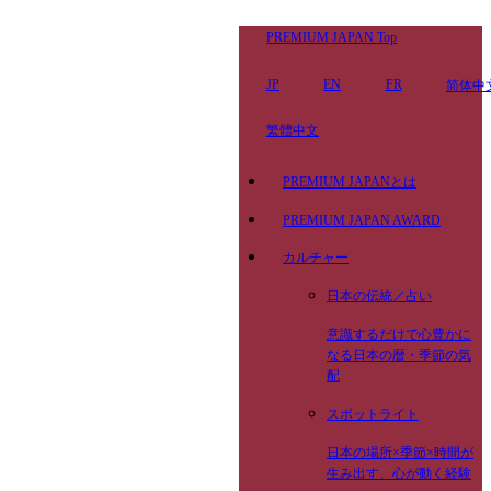
PREMIUM JAPAN Top
JP
EN
FR
简体中
繁體中文
PREMIUM JAPANとは
PREMIUM JAPAN AWARD
カルチャー
日本の伝統／占い
意識するだけで心豊かに
なる日本の暦・季節の気
配
スポットライト
日本の場所×季節×時間が
生み出す、心が動く経験