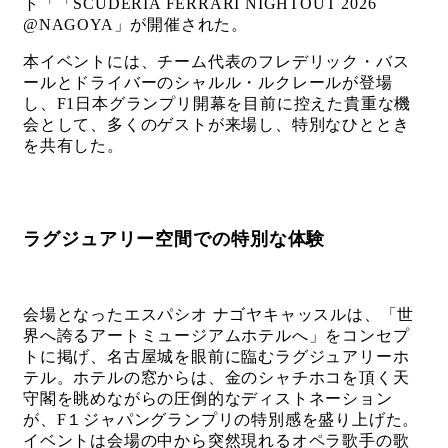
ト「「SCUDERIA FERRARI NIGHTOUT 2026
@NAGOYA」が開催された。
本イベントには、チーム代表のフレデリック・バス
ールとドライバーのシャルル・ルクレールが登場
し、F1日本グランプリ開幕を目前に控えた貴重な機
会として、多くのゲストが来場し、特別なひととき
を共有した。
ラグジュアリー空間での特別な体験
会場となったエスパシオ ナゴヤキャッスルは、「世
界へ誇るアートミュージアムホテルへ」をコンセプ
トに掲げ、名古屋城を眼前に臨むラグジュアリーホ
テル。ホテルの窓からは、金のシャチホコを頂く天
守閣を眺めながらの圧倒的なディストネーション
が、F１ジャパングランプリの特別感を盛り上げた。
イベントは会場の中から突然現れるオペラ歌手の歌