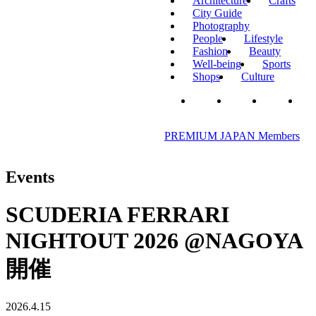
Architecture
Crafts
City Guide
Photography
People
Lifestyle
Fashion
Beauty
Well-being
Sports
Shops
Culture
PREMIUM JAPAN Members
Events
SCUDERIA FERRARI
NIGHTOUT 2026 @NAGOYA
開催
2026.4.15