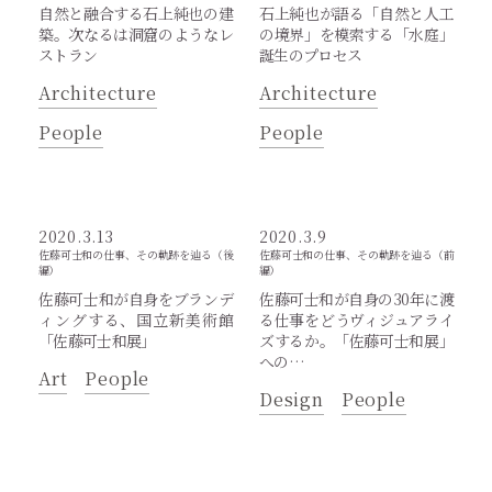
自然と融合する石上純也の建
石上純也が語る「自然と人工
築。次なるは洞窟のようなレ
の境界」を模索する「水庭」
ストラン
誕生のプロセス
Architecture
Architecture
People
People
2020.3.13
2020.3.9
佐藤可士和の仕事、その軌跡を辿る（後
佐藤可士和の仕事、その軌跡を辿る（前
編）
編）
佐藤可士和が自身をブランデ
佐藤可士和が自身の30年に渡
ィングする、国立新美術館
る仕事をどうヴィジュアライ
「佐藤可士和展」
ズするか。「佐藤可士和展」
への…
Art
People
Design
People