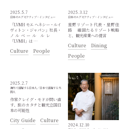
2025.5.7
2025.3.12
日本のエグゼクティブ・インタビュー
日本のエグゼクティブ・インタビュー
「LVMH モエ ヘネシー・ルイ
星野リゾート代表・星野佳
ヴィトン・ジャパン」社長・
路 確固たるリゾート戦略
ノルベール ルレ
と、観光産業への提言
「LVMH」は …
Culture
Dining
Culture
People
People
2025.2.7
海外で活躍する日本人／日本で活躍する外
国人
作家クレイグ・モドが問い直
す、旅のカタチと観光立国日
本の可能性
City Guide
Culture
2024.12.10