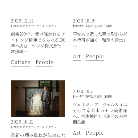
2020.12.21
2020.10.19
日本のエグゼクティブ・インタビュー
杉本博司 茶室と巡る旅（後編）
創業100年、受け継がれるチ
平安人の遺した夢の形から杉
ャレンジ精神でさらなる100
本博司が描く「瑠璃の浄土」
年へ挑む マツダ株式会社
へ
常務執…
Art
People
Culture
People
2020.10.3
杉本博司 茶室と巡る旅（前編）
ヴェネツィア、ヴェルサイユ
そして京都市京セラ美術館
へ。杉本博司と《硝子の茶室
2020.10.12
聞鳥庵…
日本のエグゼクティブ・インタビュー
Art
People
革新の積み重ねが伝統にな