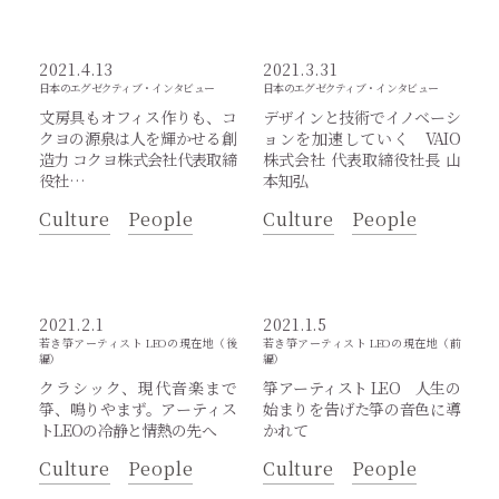
2021.4.13
2021.3.31
日本のエグゼクティブ・インタビュー
日本のエグゼクティブ・インタビュー
文房具もオフィス作りも、コ
デザインと技術でイノベーシ
クヨの源泉は人を輝かせる創
ョンを加速していく VAIO
造力 コクヨ株式会社代表取締
株式会社 代表取締役社長 山
役社…
本知弘
Culture
People
Culture
People
2021.2.1
2021.1.5
若き箏アーティスト LEOの現在地（後
若き箏アーティスト LEOの現在地（前
編）
編）
クラシック、現代音楽まで
箏アーティスト LEO 人生の
箏、鳴りやまず。アーティス
始まりを告げた箏の音色に導
トLEOの冷静と情熱の先へ
かれて
Culture
People
Culture
People