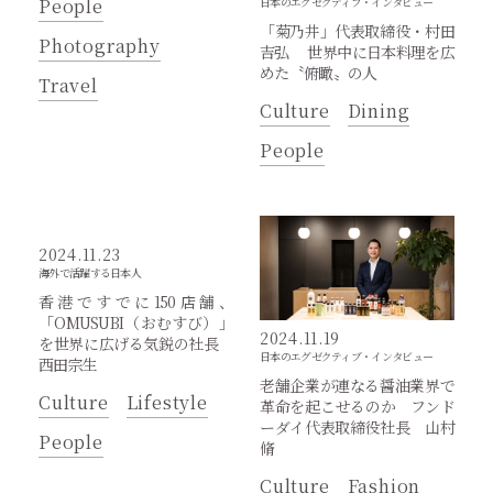
People
日本のエグゼクティブ・インタビュー
「菊乃井」代表取締役・村田
Photography
吉弘 世界中に日本料理を広
めた〝俯瞰〟の人
Travel
Culture
Dining
People
2024.11.23
海外で活躍する日本人
香港ですでに150店舗、
「OMUSUBI（おむすび）」
2024.11.19
を世界に広げる気鋭の社長
日本のエグゼクティブ・インタビュー
西田宗生
老舗企業が連なる醤油業界で
Culture
Lifestyle
革命を起こせるのか フンド
ーダイ代表取締役社長 山村
People
脩
Culture
Fashion