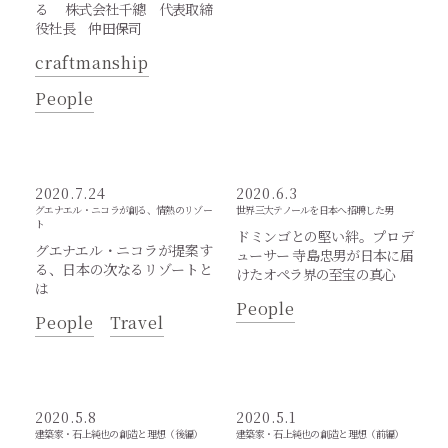
る 株式会社千總 代表取締
役社長 仲田保司
craftmanship
People
2020.7.24
2020.6.3
グエナエル・ニコラが創る、情熱のリゾー
世界三大テノールを日本へ招聘した男
ト
ドミンゴとの堅い絆。プロデ
グエナエル・ニコラが提案す
ューサー 寺島忠男が日本に届
る、日本の次なるリゾートと
けたオペラ界の至宝の真心
は
People
People
Travel
2020.5.8
2020.5.1
建築家・石上純也の創造と理想（後編）
建築家・石上純也の創造と理想（前編）