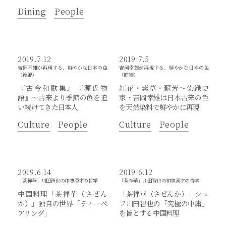
Dining
People
2019.7.12
2019.7.5
吉岡幸雄が再現する、鮮やかな日本の色
吉岡幸雄が再現する、鮮やかな日本の色
（後編）
（前編）
『古今和歌集』『源氏物
紅花・紫草・蘇芳〜染織史
語』〜古来より季節の色を追
家・吉岡幸雄は日本古来の色
い続けてきた日本人
を天然染料で鮮やかに再現
Culture
People
Culture
People
2019.6.14
2019.6.12
「茶禅華」川田智也の和魂漢才の哲学
「茶禅華」川田智也の和魂漢才の哲学
中国料理「茶禅華（さぜん
「茶禅華（さぜんか）」シェ
か）」独自の世界「ティーペ
フ川田智也の「究極の中庸」
アリング」
を旨とする中国料理