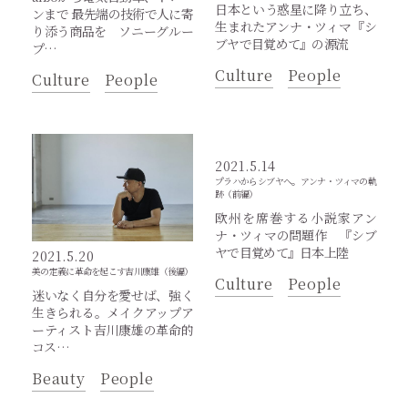
日本という惑星に降り立ち、
ンまで 最先端の技術で人に寄
生まれたアンナ・ツィマ『シ
り添う商品を ソニーグルー
ブヤで目覚めて』の源流
プ…
Culture
People
Culture
People
2021.5.14
プラハからシブヤへ。アンナ・ツィマの軌
跡（前編）
欧州を席巻する小説家アン
ナ・ツィマの問題作 『シブ
ヤで目覚めて』日本上陸
2021.5.20
美の定義に革命を起こす吉川康雄（後編）
Culture
People
迷いなく自分を愛せば、強く
生きられる。メイクアップア
ーティスト吉川康雄の革命的
コス…
Beauty
People