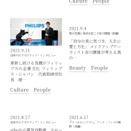
Culture
People
2021.9.4
美の定義に革命を起こす吉川康雄（前編）
「自分の美に気づき、人生に
愛と力を」 メイクアップアー
2021.9.21
ティスト吉川康雄が考える真
日本のエグゼクティブ・インタビュー
の…
革新し続ける気概がフィリッ
Beauty
People
プスの企業文化 フィリップ
ス・ジャパン 代表取締役社
長 堤…
Culture
People
2021.8.27
2021.6.17
日本のエグゼクティブ・インタビュー
プラハからシブヤへ。アンナ・ツィマの軌
跡（後編）
aiboから電気自動車、ドロー