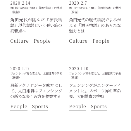
2020.2.14
2020.2.7
角田光代訳が切り開く『源氏物語』の世界
角田光代訳が切り開く『源氏物語』の世界
（後編）
（前編）
角田光代が挑んだ『源氏物
角田光代の現代語訳でよみが
語』現代語訳という長い旅の
える『源氏物語』のあらたな
終着点へ
魅力とは
Culture
People
Culture
People
2020.1.17
2020.1.10
フェンシング界を変えた、太田雄貴の革命
フェンシング界を変えた、太田雄貴の革命
（後編）
（前編）
最新テクノロジーを味方にし
フェンシングがエンターテイ
て、太田雄貴はフェンシング
メントに。スポーツ界の革命
の新たな楽しみ方を提案する
児、太田雄貴の挑戦
People
Sports
People
Sports