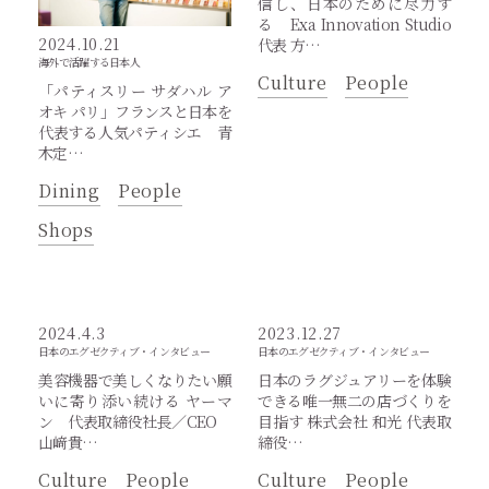
信し、日本のために尽力す
る Exa Innovation Studio
2024.10.21
代表 方…
海外で活躍する日本人
Culture
People
「パティスリー サダハル ア
オキ パリ」フランスと日本を
代表する人気パティシエ 青
木定…
Dining
People
Shops
2024.4.3
2023.12.27
日本のエグゼクティブ・インタビュー
日本のエグゼクティブ・インタビュー
美容機器で美しくなりたい願
日本のラグジュアリーを体験
いに寄り添い続ける ヤーマ
できる唯一無二の店づくりを
ン 代表取締役社長／CEO
目指す 株式会社 和光 代表取
山﨑貴…
締役…
Culture
People
Culture
People