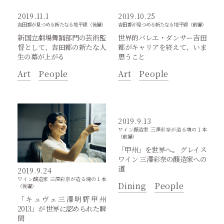
2019.11.1
2019.10.25
吉田都が見つめる新たなる地平線（後編）
吉田都が見つめる新たなる地平線（前編）
新国立劇場舞踊部門の芸術監
世界的バレエ・ダンサー吉田
督として、吉田都の新たな人
都がキャリアを終えて、いま
生の幕が上がる
思うこと
Art
People
Art
People
2019.9.13
ワイン醸造家 三澤彩奈が造る魂の１本
（前編）
「甲州」を世界へ。 グレイス
ワイン 三澤彩奈の醸造家への
道
2019.9.24
ワイン醸造家 三澤彩奈が造る魂の１本
Dining
People
（後編）
「キュヴェ三澤明野甲州
2013」が 世界に認められた瞬
間