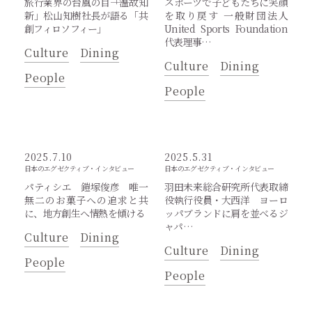
旅行業界の台風の目――「温故知
スポーツで子どもたちに笑顔
新」松山知樹社長が語る「共
を取り戻す 一般財団法人
創フィロソフィー」
United Sports Foundation
代表理事…
Culture
Dining
Culture
Dining
People
People
2025.7.10
2025.5.31
日本のエグゼクティブ・インタビュー
日本のエグゼクティブ・インタビュー
パティシエ 鎧塚俊彦 唯一
羽田未来総合研究所代表取締
無二のお菓子への追求と共
役執行役員・大西洋 ヨーロ
に、地方創生へ情熱を傾ける
ッパブランドに肩を並べるジ
ャパ…
Culture
Dining
Culture
Dining
People
People