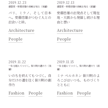
2019.12.23
2019.12.13
建築家・安藤忠雄の挑戦を知る（後編）
建築家・安藤忠雄の挑戦を知る（前編）
パリ、ミラノ、そして日本
安藤忠雄の出発点そして現在
へ。安藤忠雄がつむぐ人との
地・大阪から発信し続ける理
出会いと絆。
由と想い
Architecture
Architecture
People
People
2019.11.22
2019.11.15
一生を越えてつづく。皆川明の道のり（後
一生を越えてつづく。皆川明の道のり（前
編）
編）
いのちを終えてもつづく。自
ミナ ペルホネン 皆川明のよ
分だけの道を往く皆川明の創
ろこびはいつも、ものづくり
作力
とともに
Fashion
People
Fashion
People