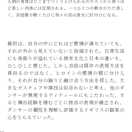
人間の身体はどこまでつくり上げられるのだろうかと思うほ
ど美しい肉体には圧倒される。一つひとつの動きがただ美し
く、吉田都が動くたびに我々の目は彼女に釘付けになる。
最初は、自分の中にどれほど感情が満ちていても、
それが外から見えていないと指摘された。日常生活
にも身振りが溢れている欧米文化と日本の違いも、
ひしひしと感じた。しかし吉田は既存の表現方法を
真似るのではなく、ヒロインの感情の襞に分け入
り、それが自分の踊りと融け合う方法を探した。大
きなゼスチュアや演技は似合わないと考え、他のダ
ンサーが無視するディティールにもこだわった。す
ると舞台経験を積むごとに独自の表現が確立され、
ダンサーの個性を理解し評価するイギリスの観客の
心をとらえていった。