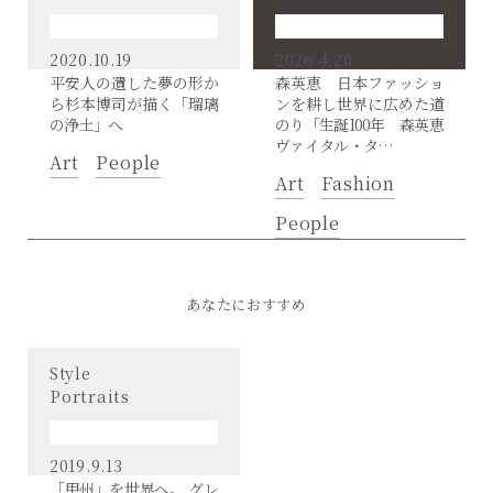
2020.10.19
2026.4.20
平安人の遺した夢の形か
森英恵 日本ファッショ
ら杉本博司が描く「瑠璃
ンを耕し世界に広めた道
の浄土」へ
のり「生誕100年 森英恵
ヴァイタル・タ…
Art
People
Art
Fashion
People
あなたにおすすめ
Style
Portraits
2019.9.13
「甲州」を世界へ。 グレ