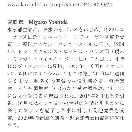
www.kawade.co.jp/np/isbn/9784309290423
吉田 都 Miyako Yoshida
東京都生まれ。９歳からバレエをはじめ、1983年ロ
ーザンヌ国際バレエコンクールでローザンヌ賞を受
賞し、英国ロイヤル・バレエスクールに留学。1984
年サドラーズウェルズ・ロイヤル・バレエ団（現バ
ーミンガム・ロイヤル・バレエ団）に入団し、４年
後にプリンシパルに昇格。1995年、英国ロイヤル・
バレエ団にプリンシパルとして移籍。2010年に退団
するまで、数多くの舞台で主役を務める。紫綬褒
章、大英帝国勲章（OBE)など受賞歴多数。2017年
には文化功労者に選出された。2019年8月現役を引
退。10月にはバレエ文化の世界的功績と引退までに
多くのファンを魅了した事に対して菊池寛賞を受
賞。2020年の新国立劇場・舞踊部門芸術監督に就任
する。