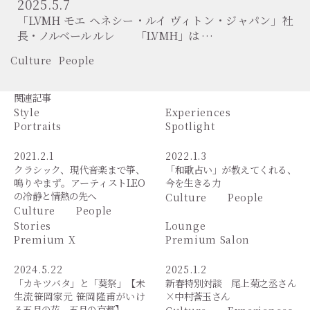
2025.5.7
「LVMH モエ ヘネシー・ルイ ヴィトン・ジャパン」社
長・ノルベール ルレ 「LVMH」は …
Culture
People
関連記事
Style
Experiences
Portraits
Spotlight
2021.2.1
2022.1.3
クラシック、現代音楽まで箏、
「和歌占い」が教えてくれる、
鳴りやまず。アーティストLEO
今を生きる力
の冷静と情熱の先へ
Culture
People
Culture
People
Stories
Lounge
Premium X
Premium Salon
2024.5.22
2025.1.2
「カキツバタ」と「葵祭」【未
新春特別対談 尾上菊之丞さん
生流笹岡家元 笹岡隆甫がいけ
×中村莟玉さん
る五月の花、五月の京都】