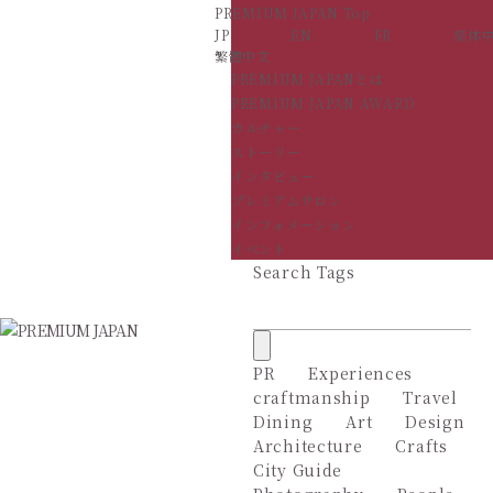
PREMIUM JAPAN Top
JP
EN
FR
简体
繁體中文
PREMIUM JAPANとは
PREMIUM JAPAN AWARD
カルチャー
ストーリー
インタビュー
プレミアムサロン
インフォメーション
イベント
Search Tags
PR
Experiences
craftmanship
Travel
Dining
Art
Design
Architecture
Crafts
City Guide