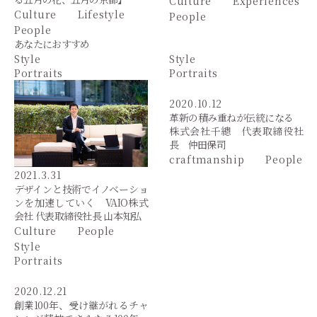
Culture
Experiences
Culture
Lifestyle
People
People
あなたにおすすめ
Style
Style
Portraits
Portraits
2020.10.12
革新の積み重ねが伝統になる
株式会社千總 代表取締役社
長 仲田保司
craftmanship
People
2021.3.31
デザインと技術でイノベーショ
ンを加速していく VAIO株式
会社 代表取締役社長 山本知弘
Culture
People
Style
Portraits
2020.12.21
創業100年、受け継がれるチャ