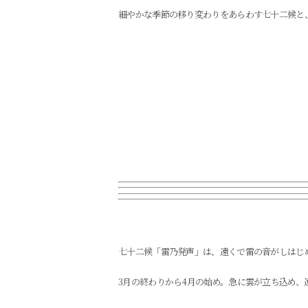
細やかな季節の移り変わりをあらわす七十二候と
七十二候「雷乃発声」は、遠くで雷の音がしはじ
3月の終わりから4月の始め。急に雲が立ち込め