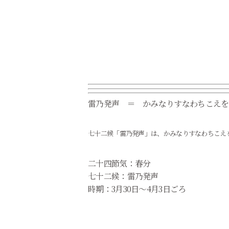
雷乃発声 ＝ かみなりすなわちこえを
七十二候「雷乃発声」は、かみなりすなわちこえ
二十四節気：春分
七十二候：雷乃発声
時期：3月30日～4月3日ごろ