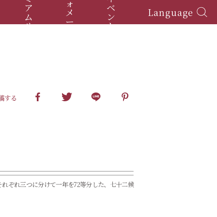
ォ
ア
ベ
メ
Language
ム
ン
ー
サ
ト
シ
ロ
ョ
ン
ン
投稿する
れぞれ三つに分けて一年を72等分した、七十二候