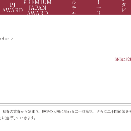
PREMIUM
ル
ト
PJ
タ
JAPAN
チ
ー
AWARD
ビ
AWARD
ャ
リ
ュ
ー
ー
ー
ndar
SNSに
、初春の立春から始まり、晩冬の大寒に終わる二十四節気、さらに二十四節気をそ
もに進行していきます。