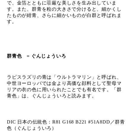
で、金箔とともに荘厳な美しさを生み出していま
す。また、群青を粒の大きさで分けると、細かくし
たものが紺青、さらに細かいものが白群と呼ばれま
す。
群青色 = ぐんじょういろ
ラピスラズリの青は「ウルトラマリン」と呼ばれ、
中世ヨーロッパでは金より高価な顔料として聖母マ
リアの衣の色に用いられたことでも有名です。「群
青色」は、ぐんじょういろと読みます。
DIC 日本の伝統色：R81 G168 B221 #51A8DD／群青
色（ぐんじょういろ）