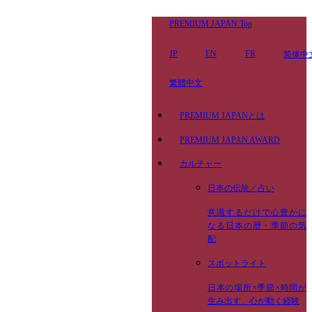
PREMIUM JAPAN Top
JP
EN
FR
简体中
繁體中文
PREMIUM JAPANとは
PREMIUM JAPAN AWARD
カルチャー
日本の伝統／占い
意識するだけで心豊かに
なる日本の暦・季節の気
配
スポットライト
日本の場所×季節×時間が
生み出す、心が動く経験