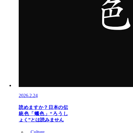
2026.2.24
読めますか？日本の伝
統色「蠟色」“ろうし
ょく”とは読みません
Culture