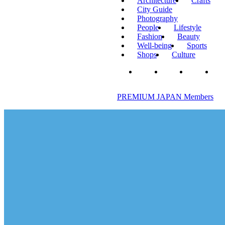
Architecture
Crafts
City Guide
Photography
People
Lifestyle
Fashion
Beauty
Well-being
Sports
Shops
Culture
PREMIUM JAPAN Members