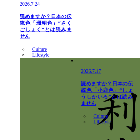
2026.7.24
読めますか？日本の伝
統色「珊瑚色」“さく
ごしょく”とは読みま
せん
Culture
Lifestyle
2026.7.17
読めますか？日本の伝
統色「小鹿色」“しょ
うしかいろ”とは読み
ません
Culture
Lifestyle