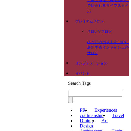
日本の感性・美意識の中
で紡がれるライフスタイ
ル
プレミアムサロン
サロン’s ブログ
ひとりのホストを中心に
展開するオンライン上の
サロン
インフォメーション
イベント
Search Tags
PR
Experiences
craftmanship
Travel
Dining
Art
Design