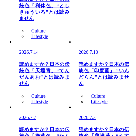
統色「利休色」“とし
きゅういろ”とは読み
ません
Culture
Lifestyle
2026.7.14
2026.7.10
読めますか？日本の伝
読めますか？日本の伝
統色「天壇青」“てん
統色「印度藍」 “いん
だんあお”とは読みま
どらん”とは読みませ
せん
ん
Culture
Culture
Lifestyle
Lifestyle
2026.7.7
2026.7.3
読めますか？日本の伝
読めますか？日本の伝
統色「嫩黄色」“たん
統色「薄浅葱」“うす