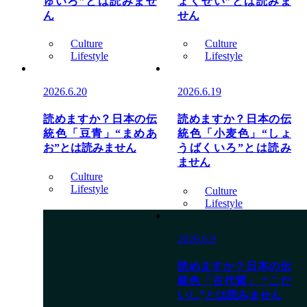
ゅいろ”とは読みませ
ょくせい”とは読みま
ん
せん
Culture
Culture
Lifestyle
Lifestyle
2026.6.20
2026.6.19
読めますか？日本の伝
読めますか？日本の伝
統色「豆青」“まめあ
統色「小麦色」“しょ
お”とは読みません
うばくいろ”とは読み
ません
Culture
Lifestyle
Culture
Lifestyle
2026.6.9
読めますか？日本の伝
統色「古代紫」 “こだ
いし”とは読みません