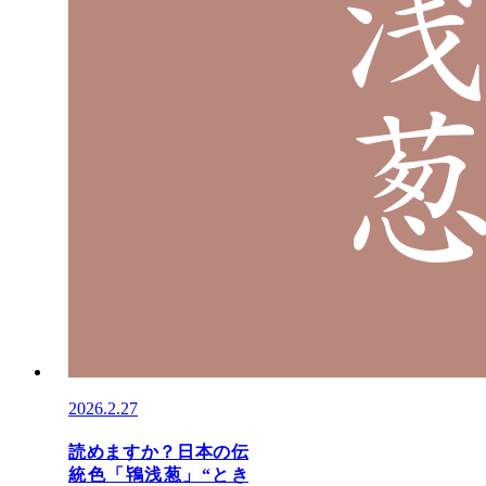
2026.2.27
読めますか？日本の伝
統色「鴇浅葱」“とき