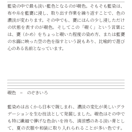
藍染の中で最も淡い藍色となるのが覗色。そもそも藍染は、
布や糸を藍甕に浸し、取り出す作業を繰り返すことで、色の
濃淡が変わります。その中でも、甕にほんの少し浸しただけ
の状態を表すのが覗色。そしてこの「覗く」という言葉に
は、甕（かめ）をちょっと覗いた程度の染め方、または藍甕
の水面に映った空の色を指すという説もあり、比喩的で遊び
心のある名前となっています。
覗色 = のぞきいろ
藍染めは古くから日本で親しまれ、濃淡の変化が美しいグラ
デーションを生む技法として発展しました。覗色はその中で
も特に繊細で儚げな色合いを持ち、清涼感のある淡い青とし
て、夏の衣服や和装に取り入れられることが多い色です。