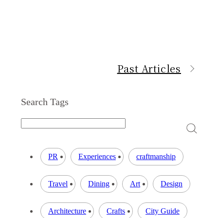
Past Articles
Search Tags
PR
Experiences
craftmanship
Travel
Dining
Art
Design
Architecture
Crafts
City Guide