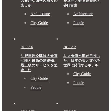
の豊かな四季の彩りの
を進化させる建築家・
楽しみ
谷口吉生
Architecture
Architecture
City Guide
People
2019.8.6
2019.8.2
6. 野田岩次郎は大倉喜
5. 大倉喜七郎が目指し
七郎と最高の建築物、
た、日本の美と文化を
最上級のサービスを追
世界に発信するホテル
求した
City Guide
City Guide
People
People