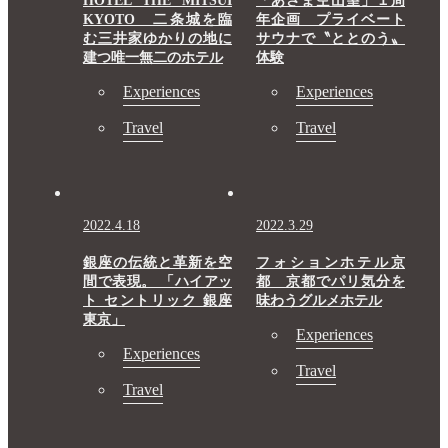
HOTEL THE MITSUI
「あさま空山望」１周
KYOTO 二条城を臨
年企画 プライベート
む三井家ゆかりの地に
サウナで〝ととのう〟
建つ唯一無二のホテル
体験
Experiences
Experiences
Travel
Travel
2022.4.18
2022.3.29
銀座の伝統と革新を空
フォションホテル京
間で表現。 「ハイアッ
都 京都でパリ気分を
ト セントリック 銀座
味わうグルメホテル
東京」
Experiences
Experiences
Travel
Travel