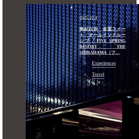
2025.10.4
南紀白浜 全室スイー
ト・オールインクルー
シブ「FIVE SPRING
RESORT THE
SHIRAHAMA（フ…
Experiences
Travel