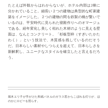
たとえば外観からはわからないが、ホテル内部は2棟に
分かれていること。細長い２つの建物は典型的な町家建
築をイメージした。２つの建物の間を鉄製の橋が繋いで
いるのは、平安時代に見られた寝殿作りへのオマージュ
である。経年変化し美しく枯れた木材のように見える壁
面は、なんとコンクリート。「杉板型枠（すぎいたかた
わく）」という技法で、木質感を残しているのだそう
だ。日本らしい素材やしつらえを超えて、日本らしさを
新解釈し、ユニークなスタイルを確立したと言えるだろ
う。
堀木エリ子が手がけた和紙パネルのガラス窓からこぼれる灯りが、ほ
のかにロビーを照らす。