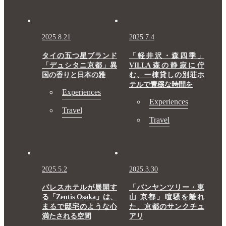
2025.8.21
2025.7.4
タイの五つ星ブランド
「軽井沢・森四季」
「デュシタニ京都」異
VILLA森の静寂に佇
国の香りと日本の雅
む、一棟貸しの別荘ホ
テルで豊穣な時間を
Experiences
Experiences
Travel
Travel
2025.5.2
2025.3.30
パレスホテルが展開す
「バンヤンツリー・東
る「Zentis Osaka」は、
山 京都」喧騒を離れ
まるで邸宅のような心
た、京都のサンクチュ
満たされる空間
アリ