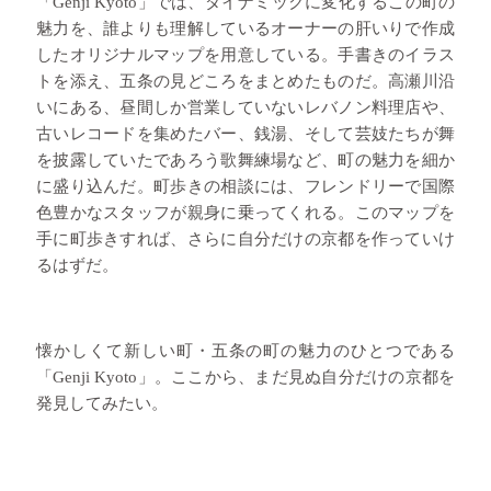
「Genji Kyoto」では、ダイナミックに変化するこの町の
魅力を、誰よりも理解しているオーナーの肝いりで作成
したオリジナルマップを用意している。手書きのイラス
トを添え、五条の見どころをまとめたものだ。高瀬川沿
いにある、昼間しか営業していないレバノン料理店や、
古いレコードを集めたバー、銭湯、そして芸妓たちが舞
を披露していたであろう歌舞練場など、町の魅力を細か
に盛り込んだ。町歩きの相談には、フレンドリーで国際
色豊かなスタッフが親身に乗ってくれる。このマップを
手に町歩きすれば、さらに自分だけの京都を作っていけ
るはずだ。
懐かしくて新しい町・五条の町の魅力のひとつである
「Genji Kyoto」。ここから、まだ見ぬ自分だけの京都を
発見してみたい。