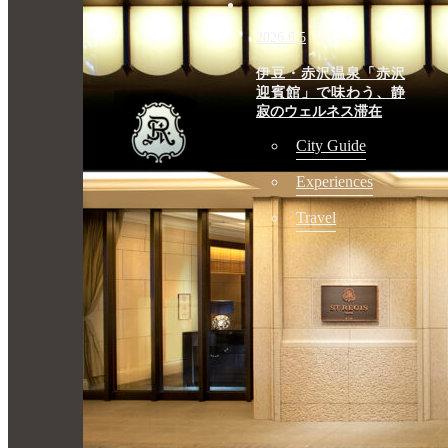
2026.6.5
伊豆・赤沢温泉「赤沢
迎賓館」で味わう、静
寂のウェルネス滞在
City Guide
Experiences
Travel