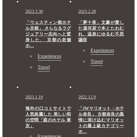
2023.3.30
2023.2.28
「ウェスティン都ホテ
「夢十夜」文豪が愛し
ル京都」 さらなるラグ
た湯河原で本とたわむ
ジュアリー志向へと変
れ、温泉にゆるむ不思
身した、 京都の老舗
議宿
ホ…
Experiences
Experiences
Travel
Travel
2023.1.19
2022.12.9
海外の口コミサイトで
「JWマリオット・ホテ
人気急騰した 美しい和
ル奈良」 古都奈良の風
の空間「庭のホテル 東
情に溶け込むマリオッ
京」
トの最上級カテゴリー
ホ…
Experiences