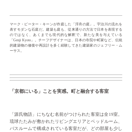
マーク・ピーター・キーンが作庭した「浮舟の庭」。宇治川の流れを
表すモダンな石庭だ。建築も庭も、従来通りの方法で日本を表現する
のではなく、あくまでも現代的な解釈で、新たな美を与えている
「Genji Kyoto」。チーフデザイナーは、日本の寺院や町家など、伝統
的建築物の修復や再設計を多く経験してきた建築家のジェフリー・ム
ーサス。
「京都にいる」ことを実感。町と融合する客室
「源氏物語」にちなむ名前がつけられた客室は全19室。
琉球たたみが敷かれたリビングエリアとベッドルーム、
バスルームで構成されている客室だが、どの部屋も少し