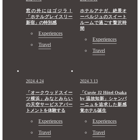
窓の外にはゴジラ！
ホテルアナガ、絶景オ
「ホテルグレイスリー
ーベルジュのスイート
新宿」の特別感
ルームで過ごす贅沢時
間
Experiences
Experiences
Travel
Travel
2024.4.24
2024.3.13
「オークウッドスイー
「Cuvée J2 Hôtel Osaka
ツ横浜」みなとみらい
by 温故知新」シャンパ
の天空サービスアパー
ーニュを追求した新感
トメントを体験する
覚ホテル誕生
Experiences
Experiences
Travel
Travel