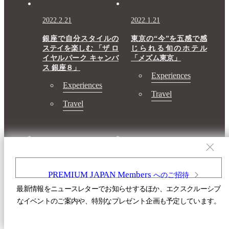
2022.2.21
2022.1.21
銀座で自分スタイルの
東京の“今”を五感で感
ステイを楽しむ 「ザ ロ
じられる旬のホテル
イヤルパーク キャンバ
「メズム東京」
ス 銀座８」
Experiences
Experiences
Travel
Travel
2021.11.5
2021.10.6
ミシュラン一つ星獲得
葉山 加地邸 巨匠・ラ
PREMIUM JAPAN Members
へのご招待
レストランを擁する
イトの弟子、遠藤新の
最新情報をニュースレターでお知らせするほか、エクスクルーシブ
MUNI KYOTO 福田
名作住宅に滞在する
なイベントのご案内や、特別なプレゼント企画も予定しています。
美術館隣接、嵐山の絶
Architecture
景とアー…
Travel
Art
Travel