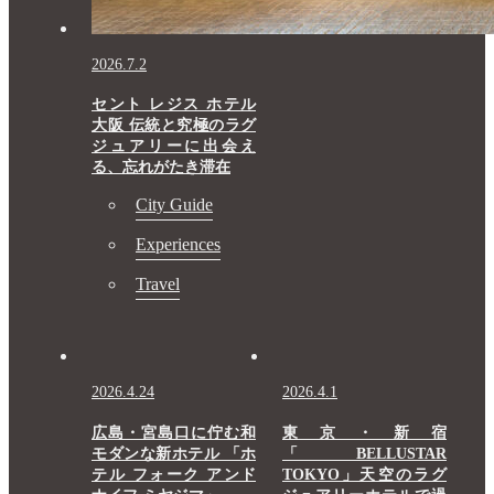
2026.7.2
セント レジス ホテル
大阪 伝統と究極のラグ
ジュアリーに出会え
る、忘れがたき滞在
City Guide
Experiences
Travel
2026.4.24
2026.4.1
広島・宮島口に佇む和
東京・新宿
モダンな新ホテル 「ホ
「BELLUSTAR
テル フォーク アンド
TOKYO」天空のラグ