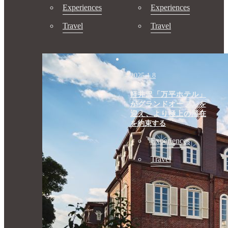
Experiences
Experiences
Travel
Travel
2025.1.8
軽井沢「万平ホテル」
がグランドオープンを
迎え、より極上の滞在
を約束する
Experiences
Travel