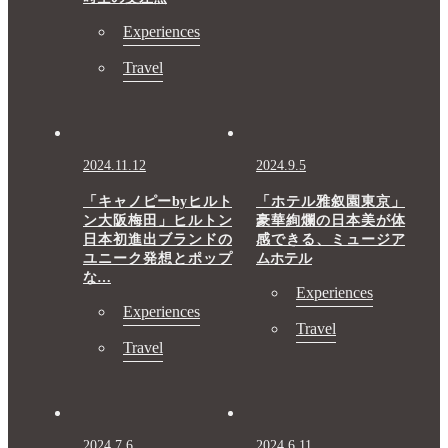
Experiences
Travel
2024.11.12
2024.9.5
「キャノピーbyヒルト
「ホテル雅叙園東京」
ン大阪梅田」ヒルトン
豪華絢爛の日本美が体
日本初進出ブランドの
感できる、ミュージア
ユニーク発想とポップ
ムホテル
な…
Experiences
Experiences
Travel
Travel
2024.7.6
2024.6.11