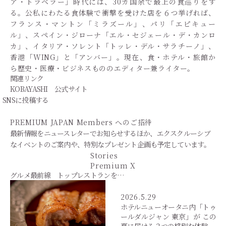
ア・トラベラー」時代には、30カ国余で最上の食巡りをす
る。公私にわたる食体験で衝撃を受けた店を６つ挙げれば、
フランス・マントン「ミラズール」、パリ「エピキュー
ル」、スペイン・ジローナ「エル・セジェール・デ・カンロ
カ」、イタリア・ソレント「トッレ・デル・サラチーノ」、
香港「WING」と「アンバー」。現在、食・ホテル・旅館か
ら歴史・医療・ビジネスもののエディター兼ライター。
関連リンク
KOBAYASHI 公式サイト
SNSに投稿する
PREMIUM JAPAN Members
へのご招待
最新情報をニュースレターでお知らせするほか、エクスクルーシブ
なイベントのご案内や、特別なプレゼント企画も予定しています。
Stories
Premium X
グルメ最前線 トップレストランを…
2026.5.29
ホテルニューオータニ内「トゥ
ールダルジャン 東京」が この