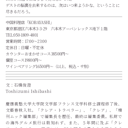
ゲストの脳裏を去来するのは、次はいつ来ようかな、ということに
尽きるだろう。
中国料理店「KOBAYASHI」
東京都港区六本木3-3-29 六本木アーバンレックス地下１階
TEL:050-1809-4801
営業時間：17:00～23:00
定休日：日曜・不定休
カウンターおまかせコース38500円～
個室コース19800円～
ワインペアリング16500円～（以上、税込・サ別）
文：石橋俊澄
Toshizumi Ishibashi
慶應義塾大学大学院文学部フランス文学科修士課程修了後、
文藝春秋入社。「クレア・トラベラー」、「クレア」、「増
刊ムック編集部」で編集長を歴任、最終は編集委員。私財で
の海外グルメ旅行は数知れず、また、５年間に及ぶ「クレ