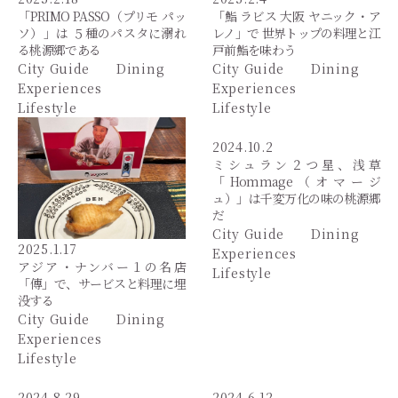
「PRIMO PASSO（プリモ パッ
「鮨 ラビス 大阪 ヤニック・ア
ソ）」は ５種のパスタに溺れ
レノ」で 世界トップの料理と江
る桃源郷である
戸前鮨を味わう
City Guide
Dining
City Guide
Dining
Experiences
Experiences
Lifestyle
Lifestyle
2024.10.2
ミシュラン２つ星、浅草
「Hommage（オマージ
ュ）」は千変万化の味の桃源郷
だ
City Guide
Dining
2025.1.17
Experiences
アジア・ナンバー１の名店
Lifestyle
「傳」で、サービスと料理に埋
没する
City Guide
Dining
Experiences
Lifestyle
2024.8.29
2024.6.12