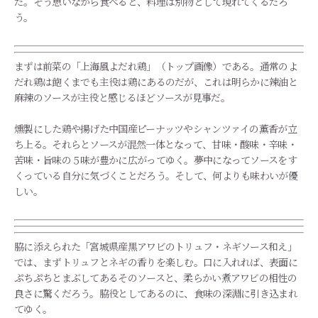
だ。そう思いながら食べると、料理は別物として現れてくるだろ
う。
まずは前菜の「上海風よだれ鶏」（トップ画像）である。通常のよ
だれ鶏は飽くまでも主役は鶏にあるのだが、これは明らかに辣油と
麻辣のソースが主役と感じるほどソースが見事だ。
燻製にした鶏や揚げた中国産ピーナッツやシャンツァイの薫香が立
ち上る。それらとソースが混然一体となって、甘味・酸味・辛味・
苦味・旨味の５味が豊かに広がってゆく。夢中になってソースをす
くっている自分に気づくことだろう。そして、何よりも味わいが優
しい。
脇に添えられた「宮城県産黒アワビのトリュフ・ネギソース和え」
では、まずトリュフとネギの香りを楽しむ。口に入れれば、表面に
ぷちぷちとまぶしてあるそのソースと、柔らかい煮アワビの相性の
良さに驚くだろう。脇役としてあるのに、食味の深淵に引き込まれ
てゆく。