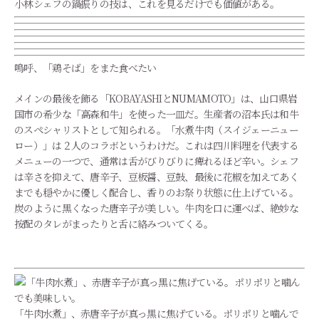
小林シェフの鍋振りの技は、これを見るだけでも価値がある。
嗚呼、「鶏そば」をまた食べたい
メインの最後を飾る「KOBAYASHIとNUMAMOTO」は、山口県岩
国市の希少な「高森和牛」を使った一皿だ。生産者の沼本氏は和牛
のスペシャリストとして知られる。「水煮牛肉（スイジェーニュー
ロー）」は２人のコラボというわけだ。これは四川料理を代表する
メニューの一つで、通常は舌がびりびりに痺れるほど辛い。シェフ
は辛さを抑えて、唐辛子、豆板醤、豆鼓、最後に花椒を加えてあく
までも穏やかに優しく配合し、香りのお祭り状態に仕上げている。
炭のように黒くなった唐辛子が美しい。牛肉を口に運べば、絶妙な
按配のタレがまったりと舌に絡みついてくる。
「牛肉水煮」、赤唐辛子が真っ黒に焦げている。ポリポリと噛んで