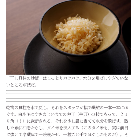
「干し貝柱の炒飯」はしっとりパラパラ。水分を飛ばしすぎていな
いところが技だ。
乾物の貝柱を水で戻し、それをスタッフが指で繊維の一本一本にほ
ぐす。白ネギはすさまじいまでの包丁（牛刀）の技でもって、２ミ
リ角（！）に裁断される。それを少し風に当てて水分を飛ばす。熱
した鍋に油をたらし、タイ米を投入する（このタイ米も、実は前日
に炊いて冷蔵庫で一晩寝かせ、一粒ごと手でほぐしたものだ）。そ