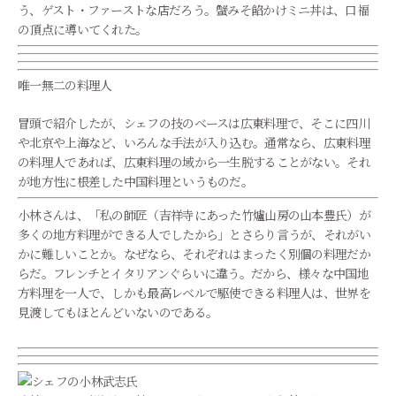
う、ゲスト・ファーストな店だろう。蟹みそ餡かけミニ丼は、口福
の頂点に導いてくれた。
唯一無二の料理人
冒頭で紹介したが、シェフの技のベースは広東料理で、そこに四川
や北京や上海など、いろんな手法が入り込む。通常なら、広東料理
の料理人であれば、広東料理の域から一生脱することがない。それ
が地方性に根差した中国料理というものだ。
小林さんは、「私の師匠（吉祥寺にあった竹爐山房の山本豊氏）が
多くの地方料理ができる人でしたから」とさらり言うが、それがい
かに難しいことか。なぜなら、それぞれはまったく別個の料理だか
らだ。フレンチとイタリアンぐらいに違う。だから、様々な中国地
方料理を一人で、しかも最高レベルで駆使できる料理人は、世界を
見渡してもほとんどいないのである。