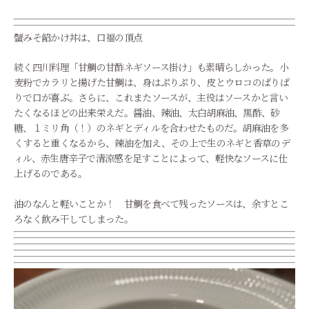
蟹みそ餡かけ丼は、口福の頂点
続く四川料理「甘鯛の甘酢ネギソース掛け」も素晴らしかった。小
麦粉でカラリと揚げた甘鯛は、身はぷりぷり、皮とウロコのぱりぱ
りで口が喜ぶ。さらに、これまたソースが、主役はソースかと言い
たくなるほどの出来栄えだ。醤油、辣油、太白胡麻油、黒酢、砂
糖、１ミリ角（！）のネギとディルを合わせたものだ。胡麻油を多
くすると重くなるから、辣油を加え、その上で生のネギと香草のデ
ィル、赤生唐辛子で清涼感を足すことによって、軽快なソースに仕
上げるのである。
油のなんと軽いことか！ 甘鯛を食べて残ったソースは、余すとこ
ろなく飲み干してしまった。