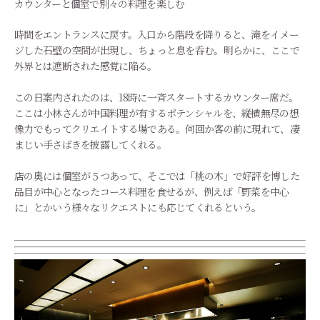
カウンターと個室で別々の料理を楽しむ
時間をエントランスに戻す。入口から階段を降りると、滝をイメー
ジした石壁の空間が出現し、ちょっと息を呑む。明らかに、ここで
外界とは遮断された感覚に陥る。
この日案内されたのは、18時に一斉スタートするカウンター席だ。
ここは小林さんが中国料理が有するポテンシャルを、縦横無尽の想
像力でもってクリエイトする場である。何回か客の前に現れて、凄
まじい手さばきを披露してくれる。
店の奥には個室が５つあって、そこでは「桃の木」で好評を博した
品目が中心となったコース料理を食せるが、例えば「野菜を中心
に」とかいう様々なリクエストにも応じてくれるという。