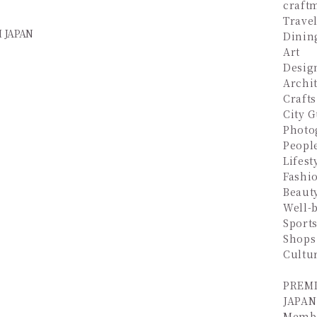
craft
Trave
Dinin
Art
Desig
Archi
Crafts
City 
Photo
Peopl
Lifest
Fashi
Beaut
Well-
Sport
Shops
Cultu
PREM
JAPAN
Memb