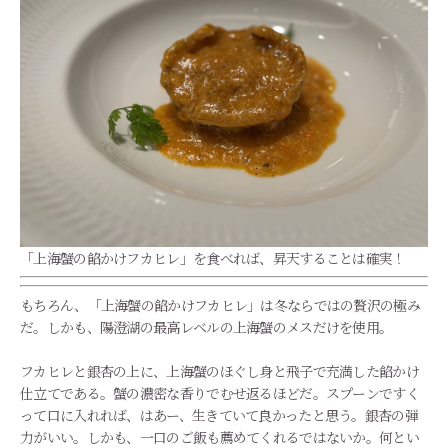
「上海蟹の餡かけフカヒレ」を食べれば、昇天することは確実！
もちろん、「上海蟹の餡かけフカヒレ」は冬ならではの贅沢の極み
だ。しかも、陽澄湖の最高レベルの上海蟹のメスだけを使用。
フカヒレと銀杏の上に、上海蟹のほぐし身と飛子で充満した餡かけ
仕立てである。蟹の濃密な香りでむせ返るほどだ。スプーンですく
って口に入れれば、はあー、生きていて良かったと思う。銀杏の弾
力がいい。しかも、一口のご飯も薦めてくれるではないか。何とい