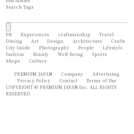
Past Articles
Search Tags
PR
Experiences
craftmanship
Travel
Dining
Art
Design
Architecture
Crafts
City Guide
Photography
People
Lifestyle
Fashion
Beauty
Well-being
Sports
Shops
Culture
PREMIUM JAPAN
Company
Advertising
Privacy Policy
Contact
Terms of Use
COPYRIGHT © PREMIUM JAPAN Inc. ALL RIGHTS
RESERVED.