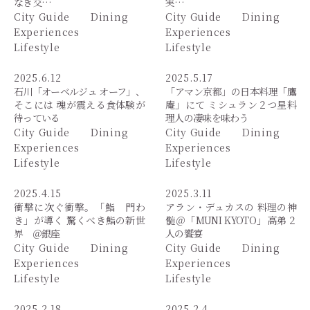
なき交…
実…
City Guide
Dining
City Guide
Dining
Experiences
Experiences
Lifestyle
Lifestyle
2025.6.12
2025.5.17
石川「オーベルジュ オーフ」、
「アマン京都」の日本料理「鷹
そこには 魂が震える食体験が
庵」にて ミシュラン２つ星料
待っている
理人の凄味を味わう
City Guide
Dining
City Guide
Dining
Experiences
Experiences
Lifestyle
Lifestyle
2025.4.15
2025.3.11
衝撃に次ぐ衝撃。「鮨 門わ
アラン・デュカスの 料理の神
き」が導く 驚くべき鮨の新世
髄＠「MUNI KYOTO」高弟２
界 ＠銀座
人の饗宴
City Guide
Dining
City Guide
Dining
Experiences
Experiences
Lifestyle
Lifestyle
2025.2.18
2025.2.4