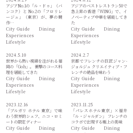
アジアNo.1の「ル・ドゥ」（バ
アジアのベストレストラン50で
ンコク）と No.2の「フロリレ
急上昇の香港「WING」で、イ
ージュ」（東京）が、夢の競
ノベーティブ中華を堪能してき
作…
た
City Guide
Dining
City Guide
Dining
Experiences
Experiences
Lifestyle
Lifestyle
2024.5.10
2024.2.7
世界から熱い視線を注がれる福
京都でフレンチの巨匠ジャン-
岡の「Goh」。 衝撃のコース料
ジョルジュ クリエイティブ・フ
理を堪能してきた
レンチの絶品を味わう
City Guide
Dining
City Guide
Dining
Experiences
Experiences
Lifestyle
Lifestyle
2023.12.16
2023.11.25
「ブルガリ ホテル 東京」で味
「パレスホテル東京」×福井
わう世界的シェフ、ニコ・ロミ
「ル・ジャルダン」 フレンチの
ートの限定ディナー
コラボで出現する極上の美味
City Guide
Dining
City Guide
Dining