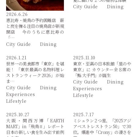
夏に届ける２つの格別な体験
City Guide
Dining
2026.6.26
恵比寿・焼鳥の予約困難店 薪
と炭を操る注目の焼鳥店が新規
開店 今のうちに恵比寿の
「…
City Guide
Dining
2026.1.21
2025.11.10
世界一の美食都市「東京」を堪
東京・至高の日本旅館「星のや
能！ 「東京最高の名物料理レ
東京」に カウンター全８席の
ストランウィーク2026」が始
「鮨 大手門」が誕生
ま…
City Guide
Dining
City Guide
Dining
Experiences
Experiences
Lifestyle
Lifestyle
2025.10.27
2025.7.17
大阪・関西万博「EARTH
ミシュラン２つ星、「2025アジ
MART」in「飛鳥Ⅱ」レポート
アベストレストラン50」で30
日本の新しい食を生み出す前例
位。爆進中「Crony」の凄さを