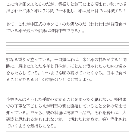
こに溶き卵を加えるのだが、鍋振りとお玉による凄まじい勢いで攪
拌されたご飯と卵は７秒間で一体化し、卵は見た目では消滅する！
さて、これが中国式のホンモノの炒飯なのだ（われわれが普段食べ
ている卵が残った炒飯は和製中華である）。
妙なる香りが立っている。一口頬ばれば、米と卵の甘みがすると同
時に、最後に加えたネギと貝柱が、ほとんど澄みわたった味の深み
をもたらしている。いつまでも噛み続けていたくなる。日本で食べ
ることができる最上の炒飯のひとつと言えよう。
小林さんはそうした手間のかかることをまったく厭わない。極限ま
での丁寧な下ごしらえが料理の質に直結していることを骨の髄まで
知っている。だから、彼の料理は清潔で上品だ。それを食せば、大
袈裟と思われるかもしれないが、（汚れたわが身が、笑）浄化され
ていくような気持ちになる。