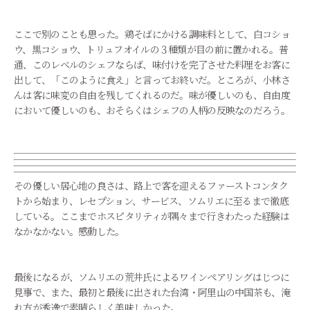
ここで別のことも思った。鶏そばにかける調味料として、白コショ
ウ、黒コショウ、トリュフオイルの３種類が目の前に置かれる。普
通、このレベルのシェフならば、味付けを完了させた料理をお客に
出して、「このように食え」と言ってお終いだ。ところが、小林さ
んは客に味変の自由を残してくれるのだ。味が優しいのも、自由度
において優しいのも、おそらくはシェフの人柄の反映なのだろう。
その優しい居心地の良さは、路上で客を迎えるファーストコンタク
トから始まり、レセプション、サービス、ソムリエに至るまで徹底
している。ここまでホスピタリティが隅々まで行きわたった経験は
なかなかない。感動した。
最後になるが、ソムリエの荒井氏によるワインペアリングはじつに
見事で、また、最初と最後に出された台湾・阿里山の中国茶も、淹
れ方が秀逸で素晴らしく美味しかった。