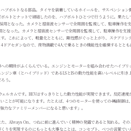
、ハブボルトなる部品。タイヤを装着しているホイールを、サスペンション
ばボルトとナットで締結したのを、ハブボルトひとつで行うように。果たし
」が新採用となった。カメラと超音波センサーで全周囲を監視して、駐車操作を支
ます。これによって、軽量化とともに、剛性感がぐっと上がり、ステアリン
4ドアセダンなので、荷物満載で4人で乗るときの機能性を確保するととも
への期待がふくらんでいる。エンジンとモーターを組み合わせたハイブリッ
ンジン車（とハイブリッド）であるLSとISの動力性能を高いレベルに引き
だろう。
くウェルカムです。BEVはすっきりとした動力性能が実現できます。反応速
いことが可能になります。たとえば、4つのモーターを使っての4輪制御は
は強力なファミリーメンバーになると思います」。
た、Always On、つねに前に進んでいく精神の発露であると知れる。そ
づくりを実現するのにもっとも大事なことは、コンセプト、べつの言葉でい