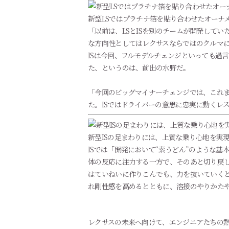
新型LSではプラチナ箔を貼り合わせたオーナ
「以前は、LSとISを別のチームが開発してい
な方向性としてはレクサスならではのクルマ
ISは今回、フルモデルチェンジといっても過
た、というのは、前出の水野だ。
「今回のビッグマイナーチェンジでは、これま
た。ISではドライバーの意思に忠実に動くレ
新型ISの足まわりには、上質な乗り心地を実
ISでは「開発において“素うどん”のような
体の反応に注力する一方で、そのあと切り戻
はていねいに作りこんでも、力を抜いていくと
れ剛性感を高めるとともに、溶接のやりかた
レクサスの未来へ向けて、エンジニアたちの