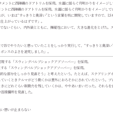
メントに西陣織のドアトリムを採用。水面に揺らぐ月明かりをイメージして
たが、いまは“すっきりと奥深い”という言葉を核に開発していますので、LS
に仕上がっているはずです」。
言でないぐらい、内外装とともに、操縦性において、大きな進化をとげた。
でISでやりたいと思っていたことをしっかり実行して、“すっきりと奥深い
スポンスのよさを追究しました」。
現する「スウィングバルブショックアブソーバー」を採用。
基本的な部分をしっかり見直そう」と考えたという。たとえば、ステアリング
していくときクルマがどう動くかは意外におろそかにされていたという。ブ
きにどれぐらい制動力を残していくかは、ややあいまいだった。それらを含
や溶接個所を見直した。
熱い想いが止まらない