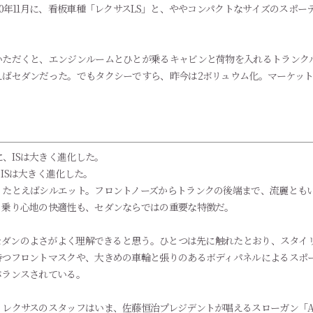
0年11月に、看板車種「レクサスLS」と、ややコンパクトなサイズのスポー
。
ただくと、エンジンルームとひとが乗るキャビンと荷物を入れるトランクル
ばセダンだった。でもタクシーですら、昨今は2ボリュウム化。マーケット
ISは大きく進化した。
。たとえばシルエット。フロントノーズからトランクの後端まで、流麗とも
る乗り心地の快適性も、セダンならではの重要な特徴だ。
、セダンのよさがよく理解できると思う。ひとつは先に触れたとおり、スタイ
持つフロントマスクや、大きめの車輪と張りのあるボディパネルによるスポ
バランスされている。
レクサスのスタッフはいま、佐藤恒治プレジデントが唱えるスローガン「Alw