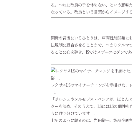
る。つねに改良の手を休めない、という意味だ
なっている。改良という言葉からイメージす
開発の背後にいるひとりは、車両性能開発に
法規制に適合させることまで、つまりクルマづ
ることに心を砕き、ISではスポーツセダンで
レクサスLSのマイナーチェンジを手掛けた、
一。
「ポルシェやメルセデス・ベンツが、ほとん
ターを決め、そのうえで、LSにはLSの個性を
うに作り分けています」。
上記のように語るのは、岩田裕一。製品企画主