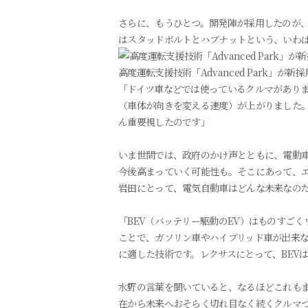
さらに、もうひとつ。開発陣が採用したのが
はスタッドボルトとハブナットという、いわ
高度運転支援技術「Advanced Park
「ドイツ車などでは使っているクルマがあり
（車体が向きを変える速度）が上がりました。
ん重要視したのです」
いま世間では、政府のかけ声とともに、電動車
今後高まっていく可能性も。そこにあって、エ
岩田にとって、電気自動車はどんな未来なの
「BEV（バッテリー駆動のEV）はものすご
ことで、ガソリン車やハイブリッド車が出来な
に適した技術です。レクサスにとって、BEV
水野の言葉を聞いていると、なるほどこれもま
在から未来へおそらく切れ目なく続くクルマ