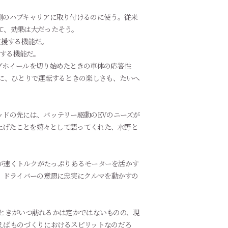
側のハブキャリアに取り付けるのに使う。従来
て、効果は大だったそう。
援する機能だ。
グホイールを切り始めたときの車体の応答性
に、ひとりで運転するときの楽しさも、たいへ
ドの先には、バッテリー駆動のEVのニーズが
上げたことを嬉々として語ってくれた、水野と
度が速くトルクがたっぷりあるモーターを活かす
、ドライバーの意思に忠実にクルマを動かすの
のときがいつ訪れるかは定かではないものの、現
えばものづくりにおけるスピリットなのだろ