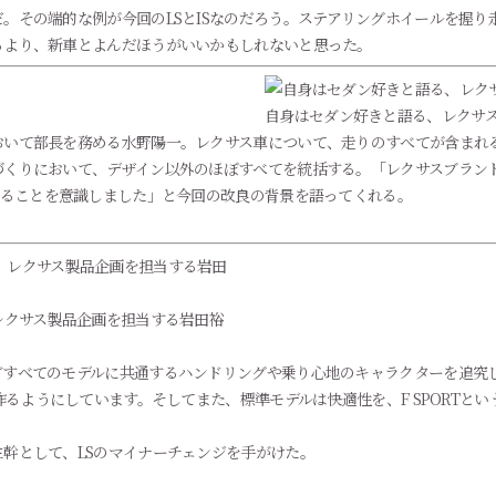
。その端的な例が今回のLSとISなのだろう。ステアリングホイールを握り
るより、新車とよんだほうがいいかもしれないと思った。
自身はセダン好きと語る、レクサ
おいて部長を務める水野陽一。レクサス車について、走りのすべてが含まれ
くりにおいて、デザイン以外のほぼすべてを統括する。「レクサスブランド
あることを意識しました」と今回の改良の背景を語ってくれる。
レクサス製品企画を担当する岩田裕
どすべてのモデルに共通するハンドリングや乗り心地のキャラクターを追究
作るようにしています。そしてまた、標準モデルは快適性を、F SPORTと
幹として、LSのマイナーチェンジを手がけた。