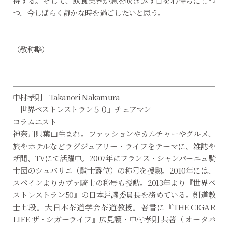
待する。そして、飲食業界が息を吹き返す日を心待ちにしつ
つ、今しばらく静かな時を過ごしたいと思う。
（敬称略）
中村孝則 Takanori Nakamura
「世界ベストレストラン５０」チェアマン
コラムニスト
神奈川県葉山生まれ。ファッションやカルチャーやグルメ、
旅やホテルなどラグジュアリー・ライフをテーマに、雑誌や
新聞、TVにて活躍中。2007年にフランス・シャンパーニュ騎
士団のシュバリエ（騎士爵位）の称号を授勲。2010年には、
スペインよりカヴァ騎士の称号も授勲。2013年より『世界ベ
ストレストラン50』の日本評議委員長を務めている。剣道教
士七段。大日本茶道学会茶道教授。著書に『THE CIGAR
LIFE ザ・シガーライフ』広見護・中村孝則 共著（ オータパ