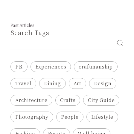
Past Articles
Search Tags
PR
Experiences
craftmanship
Travel
Dining
Art
Design
Architecture
Crafts
City Guide
Photography
People
Lifestyle
Fashion
Beauty
Well-being