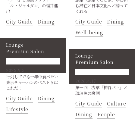
「ル・ジャルダン」の福井進
む滞在と日本文化へと誘って
出
くれる
City Guide
Dining
City Guide
Dining
Well-being
Lounge
Premium Salon
Lounge
Premium Salon
2025.9.5
行列してでも一年中食べたい
2026.4.17
東京チャーハンのベスト５は
第一回 浅草「神谷バー」と
これだ！
琥珀色の魔酒
City Guide
Dining
City Guide
Culture
Lifestyle
Dining
People