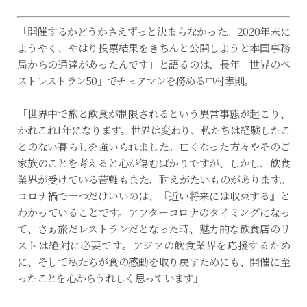
「開催するかどうかさえずっと決まらなかった。2020年末に
ようやく、やはり投票結果をきちんと公開しようと本国事務
局からの通達があったんです」と語るのは、長年「世界のベ
ストレストラン50」でチェアマンを務める中村孝則。
「世界中で旅と飲食が制限されるという異常事態が起こり、
かれこれ1年になります。世界は変わり、私たちは経験したこ
とのない暮らしを強いられました。亡くなった方々やそのご
家族のことを考えると心が傷むばかりですが、しかし、飲食
業界が受けている苦難もまた、耐えがたいものがあります。
コロナ禍で一つだけいいのは、『近い将来には収束する』と
わかっていることです。アフターコロナのタイミングになっ
て、さぁ旅だレストランだとなった時、魅力的な飲食店のリ
ストは絶対に必要です。アジアの飲食業界を応援するため
に、そして私たちが食の感動を取り戻すためにも、開催に至
ったことを心からうれしく思っています」