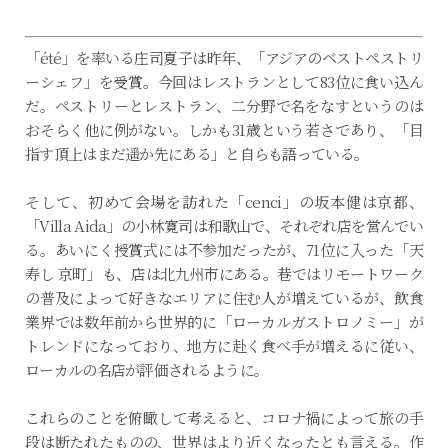
「été」を率いる庄司夏子は昨年、「アジアのベストペストリ
ーシェフ」を受賞。今回はレストランとして83位に食い込ん
だ。ペストリーとレストラン、二分野で名をなすというのは
おそらく他に例がない。しかも31歳という若さであり、「目
指す頂上はまだ遥か先にある」と自らも語っている。
そして、初めて会場を訪れた「cenci」の坂本健は京都、
「Villa Aida」の小林寛司は和歌山で、それぞれ店を営んでい
る。あいにく授賞式には不参加だったが、71位に入った「天
寿し 京町」も、店は北九州市にある。巷ではリモートワーク
の普及によって好きなエリアに住む人が増えているが、飲食
業界では数年前から世界的に「ローカルガストロノミー」が
トレンドになっており、地方に赴く食べ手が増えるに従い、
ローカルの名店が評価されるように。
これらのことを俯瞰して考えると、コロナ禍によって旅の手
段は断たれたものの、世界はより近くなったとも言える。作