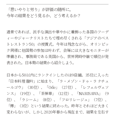
「思いやりと労り」が評価の随所に。
今年の結果をどう見るか、どう考えるか？
通常であれば、派手な演出や華やかに着飾った各国のフーデ
ィーやジャーナリストたちで埋め尽くされる「アジアのベス
トレストラン50」の授賞式。今年は残念ながら、オリンピッ
ク同様に他国勢の参加は叶わず、会場には大きなモニターが
準備され、事務局である英国から、世界同時中継で順位が発
表された。日本勢の結果から紹介しよう。
日本から50以内にランクインしたのは9店舗。35位に入った
「日本料理 龍吟」に始まり、「ラ・メゾン・ドゥ・ラ ナチュ
ールゴウ」（30位）、「Ode」（27位）、「レフェルヴェソ
ンス」（19位）、「茶禅華」（12位）、「NARISAWA」（9
位）、「ラシーム」（8位）、「フロリレージュ」（7位）、
「傳」（3位）という結果に終わった。昨年とそれほど大きく
変わらないが、しかし2020年春から現在まで、結果を左右す