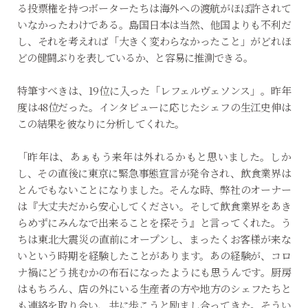
る投票権を持つボーターたちは海外への渡航がほぼ許されて
いなかったわけである。島国日本は当然、他国よりも不利だ
し、それを考えれば「大きく変わらなかったこと」がどれほ
どの健闘ぶりを表しているか、と容易に推測できる。
特筆すべきは、19位に入った「レフェルヴェソンス」。昨年
度は48位だった。インタビューに応じたシェフの生江史伸は
この結果を彼なりに分析してくれた。
「昨年は、あぁもう来年は外れるかもと思いました。しか
し、その直後に東京に緊急事態宣言が発令され、飲食業界は
とんでもないことになりました。そんな時、弊社のオーナー
は『大丈夫だから安心してください。そして飲食業界をあき
らめずにみんなで出来ることを探そう』と言ってくれた。う
ちは東北大震災の直前にオープンし、まったくお客様が来な
いという時期を経験したことがあります。あの経験が、コロ
ナ禍にどう挑むかの布石になったようにも思うんです。厨房
はもちろん、店の外にいる生産者の方や地方のシェフたちと
も連絡を取り合い、共に歩こうと励まし合ってきた。そうい