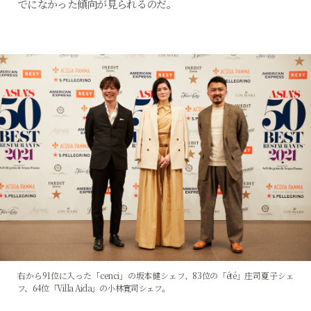
でになかった傾向が見られるのだ。
右から91位に入った「cenci」の坂本健シェフ、83位の「été」庄司夏子シェ
フ、64位「Villa Aida」の小林寛司シェフ。