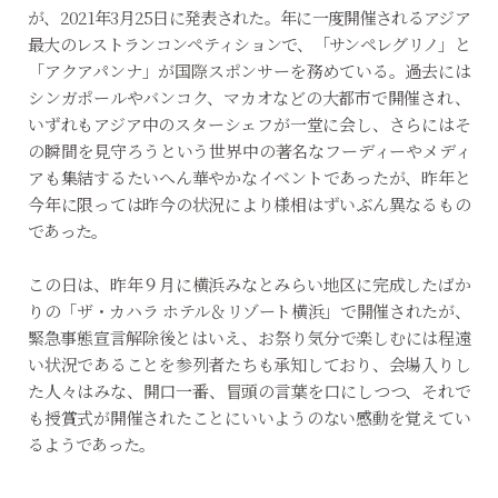
が、2021年3月25日に発表された。年に一度開催されるアジア
最大のレストランコンペティションで、「サンペレグリノ」と
「アクアパンナ」が国際スポンサーを務めている。過去には
シンガポールやバンコク、マカオなどの大都市で開催され、
いずれもアジア中のスターシェフが一堂に会し、さらにはそ
の瞬間を見守ろうという世界中の著名なフーディーやメディ
アも集結するたいへん華やかなイベントであったが、昨年と
今年に限っては昨今の状況により様相はずいぶん異なるもの
であった。
この日は、昨年９月に横浜みなとみらい地区に完成したばか
りの「ザ・カハラ ホテル＆リゾート横浜」で開催されたが、
緊急事態宣言解除後とはいえ、お祭り気分で楽しむには程遠
い状況であることを参列者たちも承知しており、会場入りし
た人々はみな、開口一番、冒頭の言葉を口にしつつ、それで
も授賞式が開催されたことにいいようのない感動を覚えてい
るようであった。