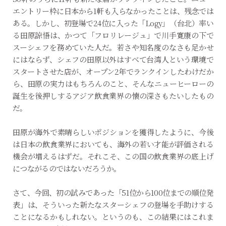
エントリー枠に日本から1軒も入らなかったことは、残念では
ある。しかし、初登場で24位に入った「Logy」（台北）率い
る田原諒悟は、かつて「フロリレージュ」で川手寛康の下で
スーシェフを務めていた人だ。若さや知名度のなさも足かせ
にはならず、シェフの田原以外はすべて台湾人という環境で
スタートさせた店が、オープン2年でランクインしたわけだか
ら、田原の実力はもちろんのこと、そんなニューヒーローの
誕生を後押しするアジア飲食業界の懐の深さもたいしたもの
だ。
田原が海外で素晴らしいポジションを獲得したように、今後
は日本の飲食業界においても、海外の若い才能が評価される
機会が増えるはずだ。それこそ、この国の飲食業界の底上げ
につながるのではないだろうか。
さて、今回、初の試みであった「51位から100位までの順位発
表」は、そういった新たなスターシェフの登場を手助けする
ことになるかもしれない。というのも、この結果にはこれま