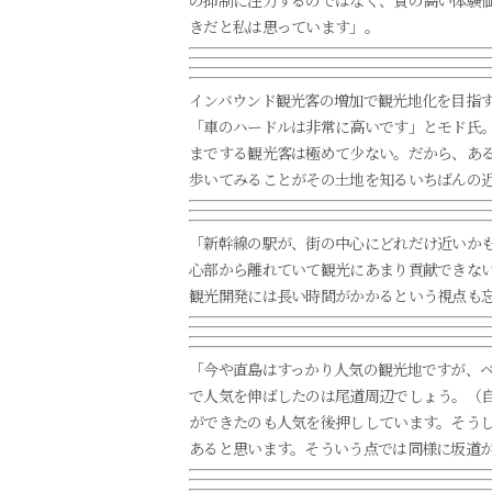
の抑制に注力するのではなく、質の高い体験
きだと私は思っています」。
インバウンド観光客の増加で観光地化を目指
「車のハードルは非常に高いです」とモド氏
までする観光客は極めて少ない。だから、あ
歩いてみることがその土地を知るいちばんの
「新幹線の駅が、街の中心にどれだけ近いか
心部から離れていて観光にあまり貢献できな
観光開発には長い時間がかかるという視点も
「今や直島はすっかり人気の観光地ですが、ベ
で人気を伸ばしたのは尾道周辺でしょう。（自
ができたのも人気を後押ししています。そう
あると思います。そういう点では同様に坂道