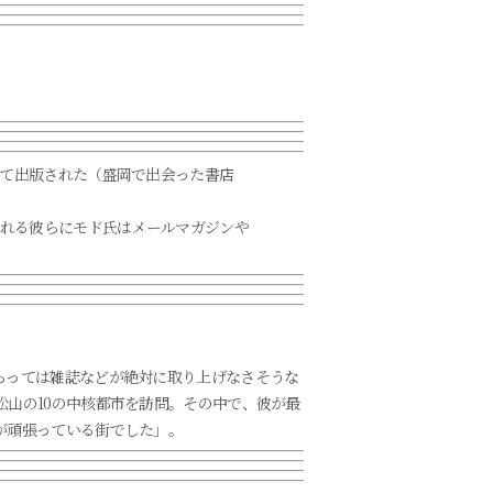
）として出版された（盛岡で出会った書店
くれる彼らにモド氏はメールマガジンや
らっては雑誌などが絶対に取り上げなさそうな
山の10の中核都市を訪問。その中で、彼が最
が頑張っている街でした」。