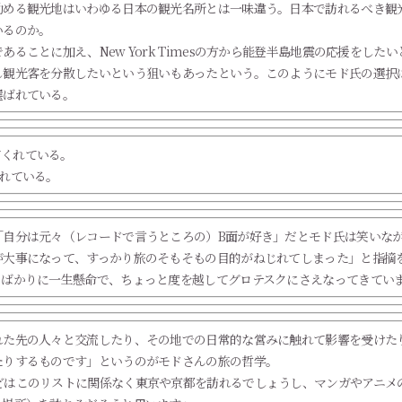
勧める観光地はいわゆる日本の観光名所とは一味違う。日本で訪れるべき観
いるのか。
ることに加え、New York Timesの方から能登半島地震の応援をし
し観光客を分散したいという狙いもあったという。このようにモド氏の選択
選ばれている。
れている。
「自分は元々（レコードで言うところの）B面が好き」だとモド氏は笑いな
が大事になって、すっかり旅のそもそもの目的がねじれてしまった」と指摘
とばかりに一生懸命で、ちょっと度を越してグロテスクにさえなってきてい
れた先の人々と交流したり、その地での日常的な営みに触れて影響を受けた
たりするものです」というのがモドさんの旅の哲学。
どはこのリストに関係なく東京や京都を訪れるでしょうし、マンガやアニメ