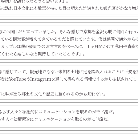
る場所）を訪れるだろうと思います」。
繁に訪れ日本文化にも敬意を持った目の肥えた洗練された観光客がかなり増
は25回目だと言っていました。そんな感じで京都も金沢も既に何回か行っ
している観光客が増えてきているのだと感じています。僕は盛岡で海外から
るカップルは僕の盛岡でのおすすめをベースに、１ヶ月間かけて秋田や青森
てくれたら嬉しいなと期待していたことです」。
異に感じていて、観光地でもない未知の土地に足を踏み入れることに不安を
はYouTubeやInstagramを通して得られる情報ですっかり払拭され
どに味が出る郷土の文化や歴史に惹かれるのかも知れない。
らす人々と積極的にコミュニケーションを取るのがモド流だ。