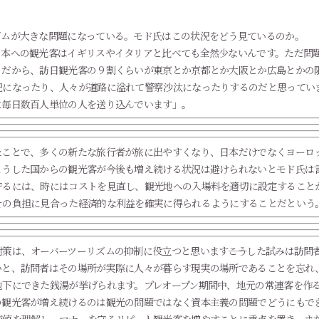
ズムが大きな問題になっている。モド氏はこの状況をどう見ているのか。
日本への観光客はイギリスやイタリアと比べても全然少ないんです。ただ問
。だから、訪日観光客の９割くらいが東京とか京都とか大阪とか広島とかの
況になったり、人々が道路に溢れて警察沙汰になったりするのだと思ってい
に毎日数百人単位の人を送り込んでいます」。
たことで、多くの新たな旅行者が旅に出やすくなり、日本だけでなくヨーロ
こうした国からの観光客が今後も増え続ける状況は避けられないとモド氏は
守るには、時にはコストを見直し、観光地への入場料を適切に設定すること
その負担に見合った経済的な利益を確実に得られるようにすることだという
策は、オーバーツーリズムの抑制に役立つと思います――こうした試みは訪問
いと、訪問者はその場所が実際に人々が暮らす現実の場所であることを忘れ
地下にできた銭湯が挙げられます。プレオープン期間中、地元の常連客を作
の観光客が増え続けるのは観光の問題ではなく資本主義の問題でどうにもで