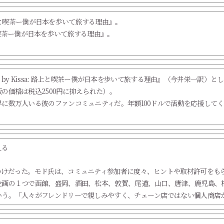
路上と喫茶ー僕が日本を歩いて旅する理由』。
sa by Kissa: 路上と喫茶ー僕が日本を歩いて旅する理由』（今井栄一訳
版の価格は税込2500円に抑えられた）。
に数万人いる彼のファンコミュニティだ。年額100ドルで活動を応援して
。
える
かけだった。モド氏は、コミュニティ参加者に度々、ヒントや取材許可をも
画の１つで函館、盛岡、酒田、松本、敦賀、尾道、山口、唐津、鹿児島、松
いう。「人々がフレンドリーで親しみやすく、チェーン店ではない個人商店