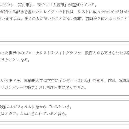
所）」では30位に「富山市」、38位に「大阪市」が選ばれている。
を紹介する記事を書いたクレイグ・モド氏は「リストに載ったか否かだけが
まいますよね。多くの人が聞いたことがない都市、盛岡が２位となったこと
。
s紙に関わった世界中のジャーナリストやフォトグラファー数百人から寄せられ
させたことになる。
というモド氏、早稲田大学留学中にインディーズ出版社で働き、作家、写真
シリコンバレーに嫌気がさし再び日本に戻ってきた。
近はネガフィルムに惹かれていると言う。