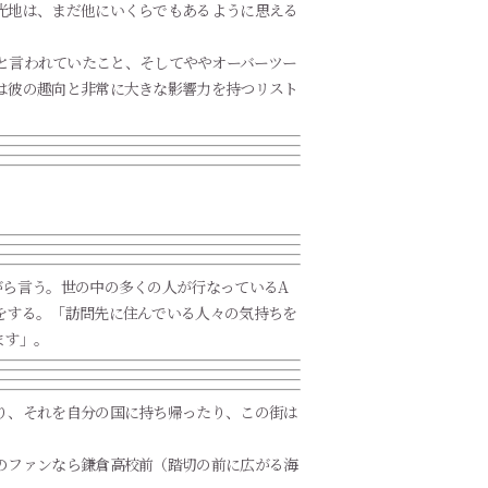
光地は、まだ他にいくらでもあるように思える
たいと言われていたこと、そしてややオーバーツー
は彼の趣向と非常に大きな影響力を持つリスト
がら言う。世の中の多くの人が行なっているA
をする。「訪問先に住んでいる人々の気持ちを
ます」。
り、それを自分の国に持ち帰ったり、この街は
のファンなら鎌倉高校前（踏切の前に広がる海