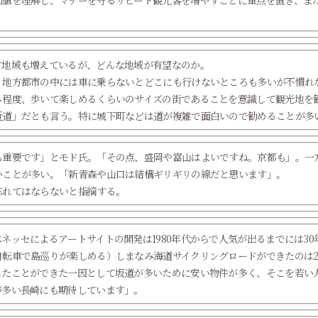
価値を理解し、マナーを守るリピート観光客を増やすことに重点を置き、ま
す地域も増えているが、どんな地域が有望なのか。
。地方都市の中には車に乗らないとどこにも行けないところも多いが不慣れ
る程度、歩いて楽しめるくらいのサイズの街であることを意識して観光地を
近道」だとも言う。特に城下町などは道が複雑で面白いので勧めることが多
も重要です」とモド氏。「その点、盛岡や富山はよいですね。京都も」。一
いことが多い。「新青森や山口は結構ギリギリの線だと思います」。
忘れてはならないと指摘する。
ネッセによるアートサイトの開発は1980年代からで人気が出るまでには3
転車で島巡りが楽しめる）しまなみ海道サイクリングロードができたのは2
したことができた一因として坂道が多いために安い物件が多く、そこを若い
が多い長崎にも期待しています」。