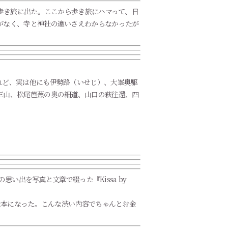
て歩き旅に出た。ここから歩き旅にハマって、日
がなく、寺と神社の違いさえわからなかったが
れど、実は他にも伊勢路（いせじ）、大峯奥駆
三山、松尾芭蕉の奥の細道、山口の萩往還、四
い出を写真と文章で綴った『Kissa by
な本になった。こんな渋い内容でちゃんとお金