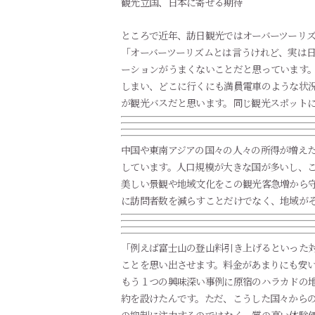
観光立国、日本に寄せる期待
ところで近年、訪日観光ではオーバーツーリ
「オーバーツーリズムとは言うけれど、実は
ーションがうまくないことだと思っています
しまい、どこに行くにも満員電車のような状
が観光バスだと思います。同じ観光スポット
中国や東南アジアの国々の人々の所得が増え
しています。人口規模が大きな国が多いし、
美しい景観や地域文化をこの観光客急増から
に訪問者数を減らすことだけでなく、地域が
「例えば富士山の登山料引き上げるといった対
ことを思い出させます。料金があまりにも安
もう１つの興味深い事例に原宿のハラカドの
約を設けたんです。ただ、こうした国々から