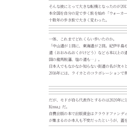
そんな彼にとって大きな転機となったのが20
本全国を自分の足で歩く旅を始め「ウォーカ
十数年の歩き旅で大きく変わった。
一体、これまでどれくらい歩いたのか。
「中山道が１回に、東海道が２回。紀伊半島
道（おおみねおくがけどう）など６本以上の
国の龍馬脱藩、塩の道も…」。
日本人でもなかなか知らない街道の名が次々
2016年には、ライカとのコラボレーションで熊
だが、モドが自ら代表作とするのは2020年に1
Kissa』だ。
自費出版の本で出版資金はクラウドファンディ
が集まるのか本人も不安だったというが、蓋を