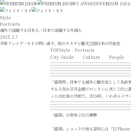
PJ AWARD
PREMIUM JAP
Style
Portraits
海外で活躍する日本人／日本で活躍する外国人
2025.2.7
作家クレイグ・モドが問い直す、旅のカタチと観光立国日本の可能性
TOP
Style - Portraits
City Guide
Culture
People
「盛岡市」――日本でも滅多に観光地として名前挙が
する人気お正月企画でロンドンに次ぐ２位に
ット州出身の作家だ。2024年、いわぎんリサ
「盛岡」が世界２位の衝撃
「盛岡」ショックの後も翌年には「52 Places t