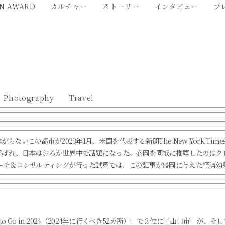
AN AWARD
カルチャー
ストーリー
インタビュー
プ
Photography
Travel
らないこの都市が2023年1月、米国を代表する新聞The New York Ti
選ばれ、日本はおろか世界中で話題になった。盛岡を同紙に推薦したのはク
ーチ＆コンサルティングが行った試算では、この記事が盛岡に与えた経済効果
o Go in 2024（2024年に行くべき52カ所）」で３位に「山口市」が、そして今年