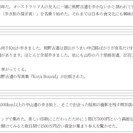
13年だ。オーストラリア人の友人に一緒に熊野古道を歩かないかと誘われ
ー（歩き旅の探求者）」を名乗り始めた。それまでは日本の食文化にも興味
も何千Kmか歩きました。熊野古道は宣伝がうまい中辺路ばかりが有名だけ
道があります。ほとんど全部歩きました。他にも山形の六十里越街道、出羽
と挙がってくる。
野古道の写真集『Koya Bound』が出版された。
,000km以上の中山道の歩き旅と、そこで出会った昭和の面影を残す喫茶店の思
ングで集めた。美しい印刷にこだわったために１冊1万5000円という高価
開けてみると数日間で1500万円近い資金が集まり本人を驚かせた。