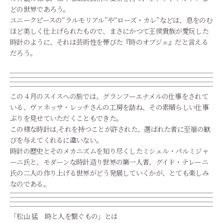
どの世界であろう。
ユニークピースの“ラルモリアル”や“ローズ・カレ”などは、息をのむ
ほど美しく仕上げられたもので、まさにかつて王侯貴族が愛玩した
時計のように、それは芸術性を帯びた『時のオブジェ』だと言える
だろう。
この４月のスイスへの旅では、グランフーエナメルの仕事をされて
いる、ヴァネッサ・レッチさんの工房を訪ね、その素晴らしい仕事
ぶりを見せていただくこともできた。
この様な時計は,それを持つことが許された、選ばれた者に至福の歓
びを与えてくれるに違いない。
時計の歴史とそのメカニズムを知り尽くしたミシェル・パルミジャ
ーニ氏と、モダーンな時計造り世界の第一人者、グイド・テレーニ
氏の二人の作り上げる世界がどう発展していくかが、とても楽しみ
なのである。
「松山 猛 時と人を繋ぐもの」とは