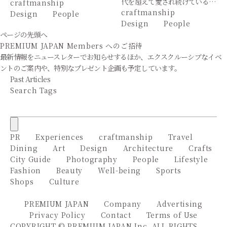
代を超えて愛され続けている…
craftmanship
craftmanship
Design
People
Design
People
ページの先頭へ
PREMIUM JAPAN Members
へのご招待
最新情報をニュースレターでお知らせするほか、エクスクルーシブなイベ
ントのご案内や、特別なプレゼント企画も予定しています。
Past Articles
Search Tags
PR
Experiences
craftmanship
Travel
Dining
Art
Design
Architecture
Crafts
City Guide
Photography
People
Lifestyle
Fashion
Beauty
Well-being
Sports
Shops
Culture
PREMIUM JAPAN
Company
Advertising
Privacy Policy
Contact
Terms of Use
COPYRIGHT © PREMIUM JAPAN Inc. ALL RIGHTS