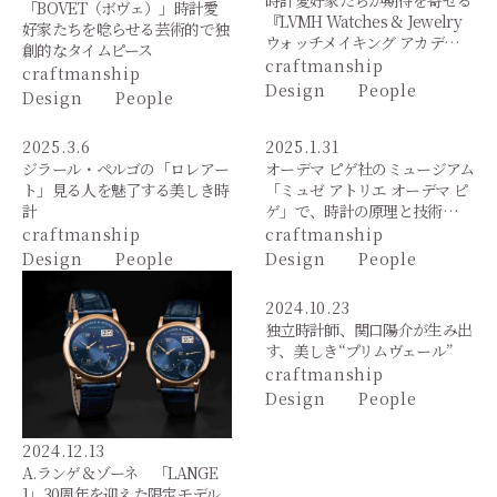
時計愛好家たちが期待を寄せる
「BOVET（ボヴェ）」時計愛
『LVMH Watches & Jewelry
好家たちを唸らせる芸術的で独
ウォッチメイキング アカデ…
創的なタイムピース
craftmanship
craftmanship
Design
People
Design
People
2025.3.6
2025.1.31
ジラール・ペルゴの「ロレアー
オーデマ ピゲ社のミュージアム
ト」見る人を魅了する美しき時
「ミュゼ アトリエ オーデマ ピ
計
ゲ」で、時計の原理と技術…
craftmanship
craftmanship
Design
People
Design
People
2024.10.23
独立時計師、関口陽介が生み出
す、美しき“プリムヴェール”
craftmanship
Design
People
2024.12.13
A.ランゲ＆ゾーネ 「LANGE
1」30周年を迎えた限定モデル