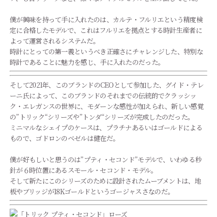
僕が興味を持って手に入れたのは、カルテ・フルリエという精度検
定に合格したモデルで、これはフルリエを拠点とする時計生産者に
よって運営されるシステムだ。
時計にとっての第一義というべき正確さにチャレンジした、特別な
時計であることに魅力を感じ、手に入れたのだった。
そして2021年、このブランドのCEOとして参加した、グイド・テレ
ーニ氏によって、このブランドのそれまでの伝統的でクラッシッ
ク・エレガンスの世界に、モダーンな感性が加えられ、新しい感覚
の”トリック“シリーズや”トンダ“シリーズが完成したのだった。
ミニマルなシェイプのケースは、プラチナあるいはゴールドによる
もので、ゴドロンのベゼルは健在だ。
僕が好もしいと思うのは”プティ・セコンド”モデルで、いわゆる秒
針が６時位置にあるスモール・セコンド・モデル。
そして新たにこのシリーズのために設計されたムーブメントは、地
板やブリッジが18Kゴールドというゴージャスさなのだ。