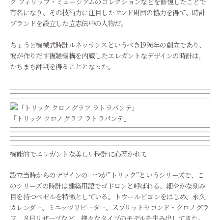
ク フィリップ・ミュージアムのコレクションなどを修復したことで
有名になり、その技術力に注目したサンド財団の協力を得て、時計
ブランドを設立した立志伝中の人物だ。
ちょうど機械式時計ルネッサンスというべき1996年の創立であり、
彼が作りだす複雑機構を内蔵したエレガントなデザインの時計は，
たちまち評判を得ることとなった。
「トリック クロノグラフ ラトラパンテ」
機能的でエレガントな美しい時計に心惹かれて
設立当時からのデザインの一つが”トリック”というシリーズで、こ
のシリーズの時計は建築用語でゴドロンと呼ばれる、細やかな刻み
目を持つベゼルを特徴としている。トウールビヨンをはじめ、永久
カレンダー、ミニッツリピーター、スプリットセコンド・クロノグラ
フ、８日リザーブなど、様々なタイプのモデルを生み出してきた。