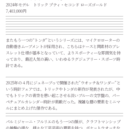
2024年モデル トリック プティ・セコンド ローズゴールド
7,403,000円
またもう一つの“トンダ”というシリーズには、マイクロローターの
自動巻きムーブメントが採用され、こちらはケースと同素材のブレ
スレット仕様が基本となっていて、よりスポーティーな雰囲気を持
っており、最近人気の高い、いわゆるラグジュアリー・スポーツ時
計である。
2025年の４月にジュネーブっで開催された”ウオッチ＆ワンダー”と
いう時計フェアでは、トリックやトンダの新作が発表されたが、中
でもトリックの青空を思い起こさせる淡いブルーの文字盤の、パー
ペチュアルカレンダー時計が素敵だった。複雑な暦の要素をミニマ
ルにまとめ上げた傑作である。
パルミジャーニ・フルリエのもう一つの顔が、クラフトマンシップ
の神髄の様な、様々な工芸芸術の要素を持つ、ポケットウオッチな