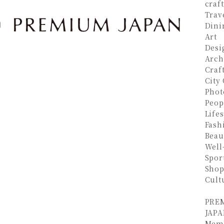
craf
Trav
Dini
Art
Desi
Arch
Craf
City
Phot
Peop
Lifes
Fash
Beau
Well
Spor
Shop
Cult
PRE
JAPA
Mem