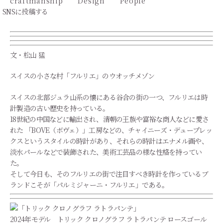
craftmanship
Design
People
SNSに投稿する
文・松山 猛
スイスの小さな村「フルリエ」のウオッチメゾン
スイスの北部ジュラ山系の懐にある谷合の街の一つ、フルリエは時
計製造の古い歴史を持っている。
18世紀の中国などに輸出され、清朝の王族や富裕な商人などに愛さ
れた 「BOVE（ボヴェ）」工房などの、チャイニーズ・デュープレッ
クスというスタイルの時計があり、それらの時計はエナメル画や、
淡水パールなどで装飾された、美術工芸品の様な性格を持ってい
た。
そして今日も、そのフルリエの街で注目すべき時計を作っているブ
ランドこそが「パルミジャーニ・フルリエ」である。
2024年モデル トリック クロノグラフ ラトラパンテ ロースゴール