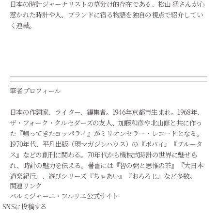
日本の時計ジャーナリストの草分け的存在である、松山 猛さんが心
惹かれた時計や人、ブランドに宿る物語を独自の視点で紹介してい
く連載。
筆者プロフィール
日本の作詞家、ライター、編集者。1946年京都市生まれ。1968年、
ザ・フォーク・クルセダーズの友人、加藤和彦や北山修と共に作っ
た『帰ってきたヨッパライ』がミリオンセラー・レコードとなる。
1970年代、平凡出版（現マガジンハウス）の『ポパイ』『ブルータ
ス』などの創刊に関わる。70年代から機械式時計の世界に魅せら
れ、時計の魅力を伝える。著書には『智の粥と思惟の茶』『大日本
道楽紀行』、遊びシリーズ『ちゃあい』『おろろじ』など多数。
関連リンク
パルミジャーニ・フルリエ公式サイト
SNSに投稿する