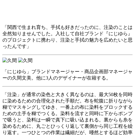
「関西で生まれ育ち、手拭も好きだったのに、注染のことは
全然知りませんでした。入社して自社ブランド『にじゆら』
のプロジェクトに携わり、注染と手拭の魅力を広めたいと思
ったんです」
「にじゆら」ブランドマネージャー・商品企画部マネージャ
ーの久間文美。他に3人のデザイナーが在籍する。
「注染」が通常の染色と大きく異なるのは、最大50枚を同時
に染めるための合理化された手順だ。布を蛇腹に折りながら
糊でマスキングしてゆき、一番上の布に染料をブロックする
ための土手を糊でつくる。染料を流すと同時に下からポンプ
で吸うと、染料は一瞬で真下に吸い込まれる。裏からも糸を
染めるために、丸ごとひっくり返して裏側から同じ工程を繰
り返す。一つひとつの作業は繊細だが、唖然とするほど効率