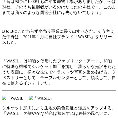
「昔は和泉に1000社もの
小巾織物工場
がありましたが、今は
24社。そのうち後継者がいるのはたったの４社です。このま
までは我々のような周辺会社には先がないでしょう」
B to Bにこだわらず小売り事業に乗り出すべきだ。そう考え
た中野は、2021年１月に自社ブランド「WASIL」をリリー
スした。
「WASIL」は和晒を使用したファブリック・アート。和晒
に特殊な機械でシルケット加工を施し、滑らかな光沢をたた
えた表面に、様々な技法でイラストや写真を染めあげる。タ
ペストリーとして、テーブルセンターとして、額装して、自
在に使えるインテリアだ。
シルケット加工により生地の染色彩度と強度をアップする。
「WASIL」の鮮やかな発色は額装すれば独特の風合いに。