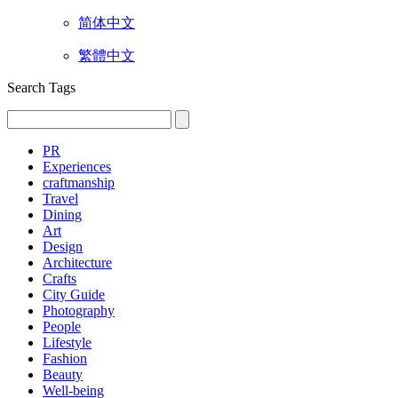
简体中文
繁體中文
Search Tags
PR
Experiences
craftmanship
Travel
Dining
Art
Design
Architecture
Crafts
City Guide
Photography
People
Lifestyle
Fashion
Beauty
Well-being