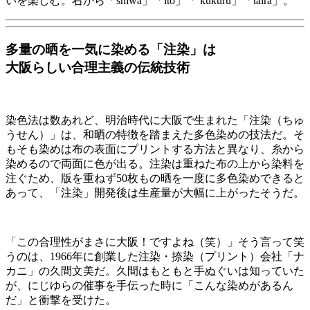
いを楽しむ。
右から「
shiwa
」「
ito
」「
kukuru
」「
taira
」。
多量の晒を一気に染める「注染」は
大阪らしい合理主義の伝統技術
染色法は数あれど、明治時代に大阪で生まれた「注染（ちゅ
うせん）」は、和晒の特徴を踏まえた多色染めの技法だ。そ
もそも染めは布の表面にプリントする方法と異なり、糸から
染めるので両面に色が出る。注染は重ねた布の上から染料を
注ぐため、版を重ねず50枚もの晒を一度に多色染めできると
あって、「注染」開発後は生産量が大幅に上がったそうだ。
「この合理性がまさに大阪！ですよね（笑）」そう言って笑
うのは、1966年に創業した注染・捺染（プリント）会社「ナ
カニ」の久間文美だ。
久間はもともと手ぬぐいは知っていた
が、にじゆらの催事を手伝った時に「こんな染めがあるん
だ」と衝撃を受けた。