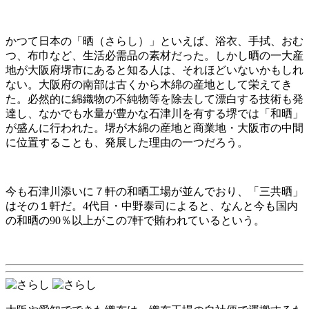
かつて日本の「晒（さらし）」といえば、浴衣、手拭、おむ
つ、布巾など、生活必需品の素材だった。しかし晒の一大産
地が大阪府堺市にあると知る人は、それほどいないかもしれ
ない。大阪府の南部は古くから木綿の産地として栄えてき
た。必然的に綿織物の不純物等を除去して漂白する技術も発
達し、なかでも水量が豊かな石津川を有する堺では「和晒」
が盛んに行われた。堺が木綿の産地と商業地・大阪市の中間
に位置することも、発展した理由の一つだろう。
今も石津川添いに７軒の和晒工場が並んでおり、「三共晒」
はその１軒だ。4代目・中野泰司によると、なんと今も国内
の和晒の90％以上がこの7軒で賄われているという。