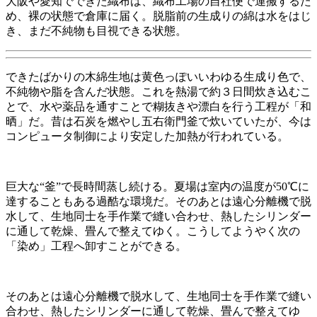
大阪や愛知でできた織布は、
織布工場の
自社便で運搬するた
め、裸の状態で倉庫に届く。脱脂前の生成りの綿は水をはじ
き、まだ不純物も目視できる状態。
できたばかりの木綿生地は黄色っぽいいわゆる生成り色で、
不純物や脂を含んだ状態。これを
熱湯で約３日間炊き込むこ
とで
、水や薬品を通すことで糊抜きや漂白を行う工程が「和
晒」だ。昔は石炭を燃やし五右衛門釜で炊いていたが、今は
コンピュータ制御により安定した加熱が行われている。
巨大な“釜”で
長時間
蒸し続ける。夏場は室内の温度が50℃に
達することもある過酷な環境だ。そのあとは遠心分離機で脱
水して、生地同士を手作業で縫い合わせ、熱したシリンダー
に通して乾燥、畳んで整えてゆく。こうしてようやく次の
「染め」工程へ卸すことができる。
そのあとは遠心分離機で脱水して、生地同士を手作業で縫い
合わせ、熱したシリンダーに通して乾燥、畳んで整えてゆ