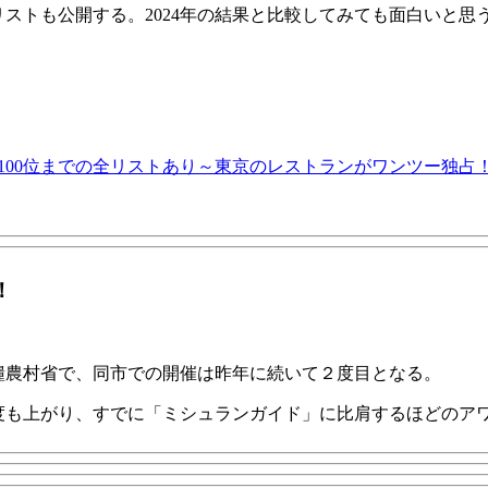
全リストも公開する。
2024年の結果と比較してみても面白いと思
ート100位までの全リストあり～東京のレストランがワンツー独占
！
糧農村省で、同市での開催は昨年に続いて２度目となる。
名度も上がり、すでに「ミシュランガイド」に比肩するほどのア