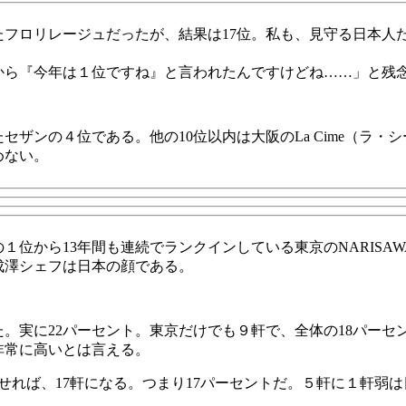
たフロリレージュだったが、結果は17位。私も、見守る日本人
から『今年は１位ですね』と言われたんですけどね……」と残
ザンの４位である。他の10位以内は大阪のLa Cime（ラ・
めない。
の１位から13年間も連続でランクインしている東京のNARIS
成澤シェフは日本の顔である。
た。実に22パーセント。東京だけでも９軒で、全体の18パーセ
非常に高いとは言える。
わせれば、17軒になる。つまり17パーセントだ。５軒に１軒弱