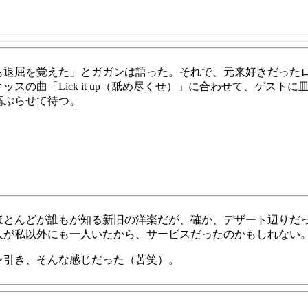
も退屈を覚えた」とガガンは語った。それで、元来好きだった
スの曲「Lick it up（舐め尽くせ）」に合わせて、ゲスト
高ぶらせて待つ。
とんどが誰もが知る新旧の洋楽だが、確か、デザート辺りだった
人が私以外にも一人いたから、サービスだったのかもしれない
ン引き、そんな感じだった（苦笑）。