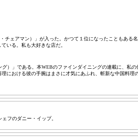
man（ザ・チェアマン）」が入った。かつて１位になったこともあ
している。私も大好きな店だ。
ィング）」である。本WEBのファインダイニングの連載に、私
料理における彼の手腕はまさに才気にあふれ、斬新な中国料理
左がシェフのダニー・イップ。