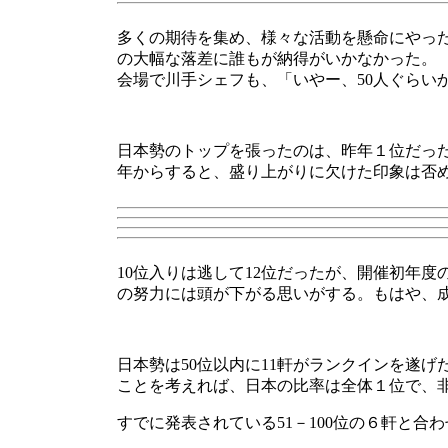
多くの期待を集め、様々な活動を懸命にやっ
の大幅な落差に誰もが納得がいかなかった。
会場で川手シェフも、「いやー、50人ぐらい
日本勢のトップを張ったのは、昨年１位だったセ
年からすると、盛り上がりに欠けた印象は否
10位入りは逃して12位だったが、開催初年度
の努力には頭が下がる思いがする。もはや、
日本勢は50位以内に11軒がランクインを遂げ
ことを考えれば、日本の比率は全体１位で、
すでに発表されている51－100位の６軒と合