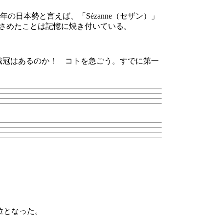
の日本勢と言えば、「Sézanne（セザン）」
をおさめたことは記憶に焼き付いている。
戴冠はあるのか！ コトを急ごう。すでに第一
位となった。