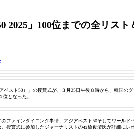
 2025」100位までの全リス
e
ants（以下、アジアベスト50）」の授賞式が、３月25日午後８時から
の４位となった。
アのファインダイニング
事情、アジアベスト50そしてワールド
め、
授賞式に参加したジャーナリストの石橋俊澄氏が詳細にレ