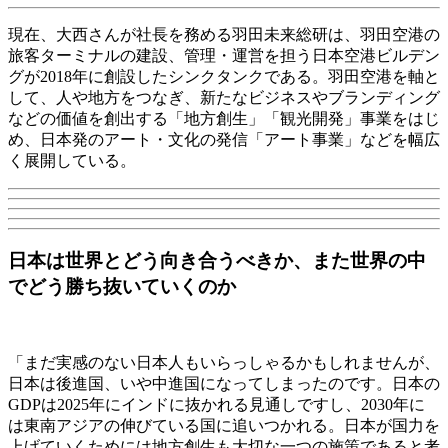
現在、大西さんが社長を務める羽田未来総研は、羽田空港の
旅客ターミナルの建設、管理・運営を担う日本空港ビルデン
グが2018年に創設したシンクタンクである。羽田空港を軸と
して、人や地方をつなぎ、新たなビジネスやブランディング
などの価値を創出する「地方創生」「観光開発」事業をはじ
め、日本発のアート・文化の発信「アート事業」などを幅広
く展開している。
日本は世界とどう向き合うべきか、また世界の中
でどう勝ち抜いていくのか
「まだ実感のない日本人もいらっしゃるかもしれませんが、
日本は後進国、いや中進国になってしまったのです。日本の
GDPは2025年にインドに抜かれる見通しですし、2030年に
は東南アジアの伸びている国に追いつかれる。日本が国力を
上げていくためには地方創生も大切な一つの施策であると考