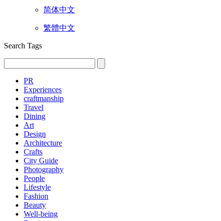
简体中文
繁體中文
Search Tags
PR
Experiences
craftmanship
Travel
Dining
Art
Design
Architecture
Crafts
City Guide
Photography
People
Lifestyle
Fashion
Beauty
Well-being