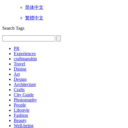
简体中文
繁體中文
Search Tags
PR
Experiences
craftmanship
Travel
Dining
Art
Design
Architecture
Crafts
City Guide
Photography
People
Lifestyle
Fashion
Beauty
Well-being