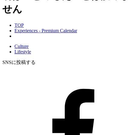
せん
TOP
Experiences - Premium Calendar
Culture
Lifestyle
SNSに投稿する