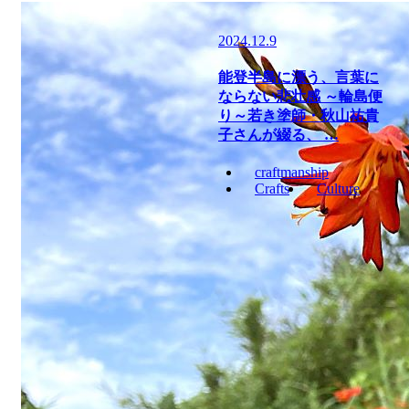
2024.12.9
能登半島に漂う、言葉に
ならない悲壮感 ～輪島便
り～若き塗師・秋山祐貴
子さんが綴る、 …
craftmanship
Crafts
Culture