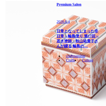
Premium Salon
2026.6.4
日常となってしまった非
日常～輪島便り 第17回～
若き塗師・秋山祐貴子さ
んが綴る 輪島の…
craftmanship
Crafts
Culture