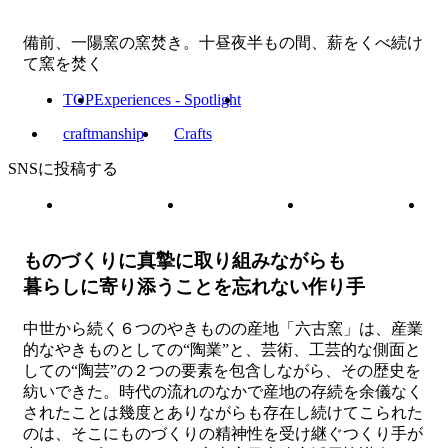
備前、一陽窯の窯焚き。十昼夜半もの間、薪をくべ続け
て窯を焚く
TOP
Experiences - Spotlight
craftmanship
Crafts
SNSに投稿する
ものづくりに真摯に取り組みながらも
暮らしに寄り添うことを忘れない作り手
中世から続く６つのやきものの産地「六古窯」は、産業
的なやきものとしての“陶業”と、芸術、工芸的な側面と
しての“陶芸”の２つの要素を包含しながら、その歴史を
紡いできた。時代の流れのなかで産地の存続を余儀なく
されたことは幾度とありながらも存在し続けてこられた
のは、そこにものづくりの精神性を受け継ぐつくり手が