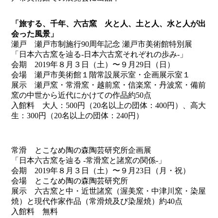
「旅する、千年、六古窯 火と人、土と人、水と人が出
会った風景」
瀬戸 瀬戸市制施行90周年記念 瀬戸市美術館特別展
「日本六古窯を辿る-日本六古窯それぞれの歩み-」
会期 2019年８月３日（土）〜９月29日（日）
会場 瀬戸市美術館１階常設展示室・企画展示室１
展示 瀬戸窯・常滑窯・越前窯・信楽窯・丹波窯・備前
窯の中世から近代にかけての作品約50点
入館料 大人：500円（20名以上の団体：400円）、高大
生：300円（20名以上の団体：240円）
常滑 とこなめ陶の森陶芸研究所企画展
「日本六古窯を辿る ‐常滑窯と諸窯の関係-」
会期 2019年８月３日（土）〜９月23日（月・祝）
会場 とこなめ陶の森陶芸研究所
展示 六古窯と中・近世諸窯（渥美窯・中津川窯・染屋
焼）と現代作家作品（常滑焼及び染屋焼）約40点
入館料 無料