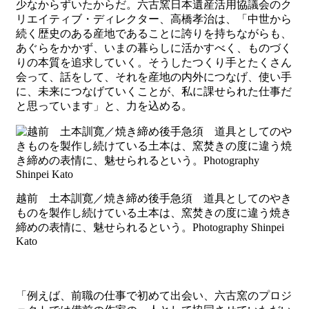
少なからずいたからだ。六古窯日本遺産活用協議会のク
リエイティブ・ディレクター、高橋孝治は、「中世から
続く歴史のある産地であることに誇りを持ちながらも、
あぐらをかかず、いまの暮らしに活かすべく、ものづく
りの本質を追求していく。そうしたつくり手とたくさん
会って、話をして、それを産地の内外につなげ、使い手
に、未来につなげていくことが、私に課せられた仕事だ
と思っています」と、力を込める。
越前 土本訓寛／焼き締め後手急須 道具としてのやき
ものを製作し続けている土本は、窯焚きの度に違う焼き
締めの表情に、魅せられるという。Photography Shinpei
Kato
「例えば、前職の仕事で初めて出会い、六古窯のプロジ