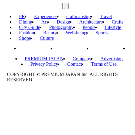
PR
Experiences
craftmanship
Travel
Dining
Art
Design
Architecture
Crafts
City Guide
Photography
People
Lifestyle
Fashion
Beauty
Well-being
Sports
Shops
Culture
PREMIUM JAPAN
Company
Advertising
Privacy Policy
Contact
Terms of Use
COPYRIGHT © PREMIUM JAPAN Inc. ALL RIGHTS
RESERVED.