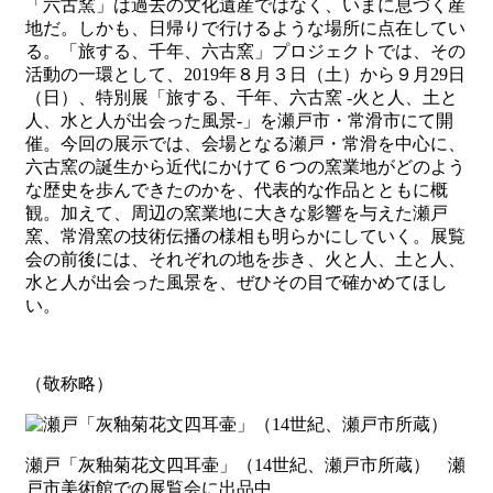
「六古窯」は過去の文化遺産ではなく、いまに息づく産
地だ。しかも、日帰りで行けるような場所に点在してい
る。「旅する、千年、六古窯」プロジェクトでは、その
活動の一環として、2019年８月３日（土）から９月29日
（日）、特別展「旅する、千年、六古窯 -火と人、土と
人、水と人が出会った風景-」を瀬戸市・常滑市にて開
催。今回の展示では、会場となる瀬戸・常滑を中心に、
六古窯の誕生から近代にかけて６つの窯業地がどのよう
な歴史を歩んできたのかを、代表的な作品とともに概
観。加えて、周辺の窯業地に大きな影響を与えた瀬戸
窯、常滑窯の技術伝播の様相も明らかにしていく。展覧
会の前後には、それぞれの地を歩き、火と人、土と人、
水と人が出会った風景を、ぜひその目で確かめてほし
い。
（敬称略）
瀬戸「灰釉菊花文四耳壷」（14世紀、瀬戸市所蔵） 瀬
戸市美術館での展覧会に出品中