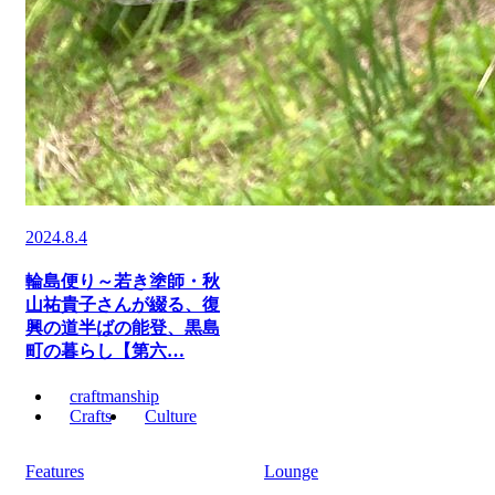
2024.8.4
輪島便り～若き塗師・秋
山祐貴子さんが綴る、復
興の道半ばの能登、黒島
町の暮らし【第六…
craftmanship
Crafts
Culture
Features
Lounge