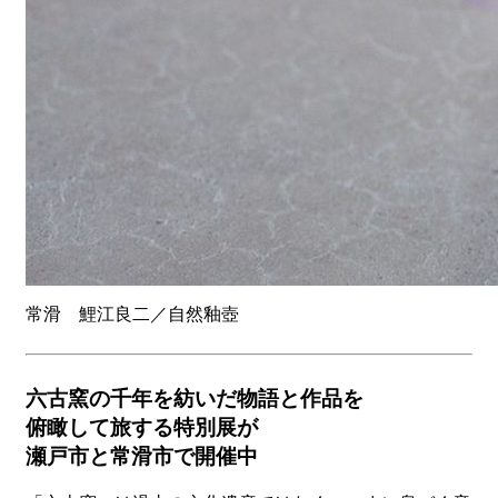
常滑 鯉江良二／自然釉壺
六古窯の千年を紡いだ物語と作品を
俯瞰して旅する特別展が
瀬戸市と常滑市で開催中