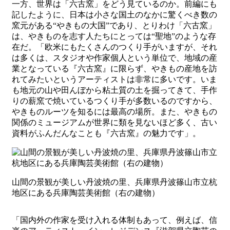
一方、世界は「六古窯」をどう見ているのか。前編にも
記したように、日本は小さな国土のなかに驚くべき数の
窯元がある“やきもの大国”であり、とりわけ「六古窯」
は、やきものを志す人たちにとっては“聖地”のような存
在だ。「欧米にもたくさんのつくり手がいますが、それ
は多くは、スタジオや作家個人という単位で、地域の産
業となっている『六古窯』に限らず、やきもの産地を訪
れてみたいというアーティストは非常に多いです。いま
も地元の山や田んぼから粘土質の土を掘ってきて、手作
りの薪窯で焼いているつくり手が多数いるのですから、
やきものルーツを知るには最高の場所。また、やきもの
関係のミュージアムが世界に類を見ないほど多く、古い
資料がふんだんなことも『六古窯』の魅力です」。
山間の景観が美しい丹波焼の里、兵庫県丹波篠山市立杭
地区にある兵庫陶芸美術館（右の建物）
「国内外の作家を受け入れる体制もあって、例えば、信