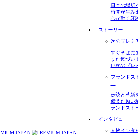
日本の場所×
時間が生み
心が動く経
ストーリー
次のプレミ
すぐそばに
まだ気づい
い次のプレ
ブランドス
ー
伝統と革新
備えた類い
ランドスト
インタビュー
人物インタ