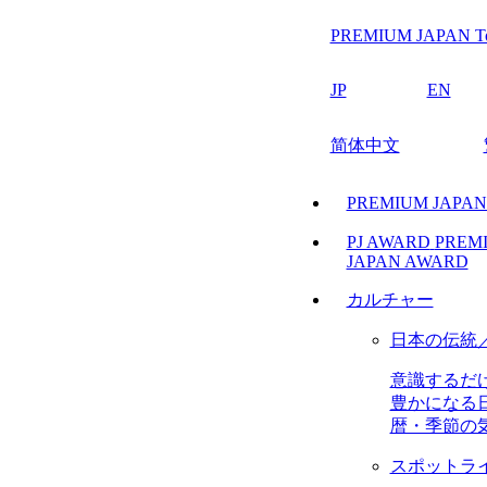
PREMIUM JAPAN T
JP
EN
简体中文
PREMIUM JAPA
PJ AWARD
PREM
JAPAN AWARD
カルチャー
日本の伝統
意識するだ
豊かになる
暦・季節の
スポットラ