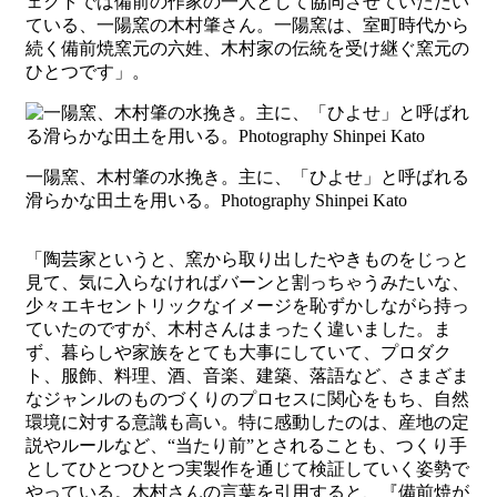
ェクトでは備前の作家の一人として協同させていただい
ている、一陽窯の木村肇さん。一陽窯は、室町時代から
続く備前焼窯元の六姓、木村家の伝統を受け継ぐ窯元の
ひとつです」。
一陽窯、木村肇の水挽き。主に、「ひよせ」と呼ばれる
滑らかな田土を用いる。Photography Shinpei Kato
「陶芸家というと、窯から取り出したやきものをじっと
見て、気に入らなければバーンと割っちゃうみたいな、
少々エキセントリックなイメージを恥ずかしながら持っ
ていたのですが、木村さんはまったく違いました。ま
ず、暮らしや家族をとても大事にしていて、プロダク
ト、服飾、料理、酒、音楽、建築、落語など、さまざま
なジャンルのものづくりのプロセスに関心をもち、自然
環境に対する意識も高い。特に感動したのは、産地の定
説やルールなど、“当たり前”とされることも、つくり手
としてひとつひとつ実製作を通じて検証していく姿勢で
やっている。木村さんの言葉を引用すると、『備前焼が