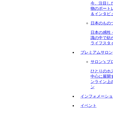
今、注目し
物のポート
＆インタビ
日本のもの
日本の感性
識の中で紡
ライフスタ
プレミアムサロン
サロン’s ブ
ひとりのホ
中心に展開
ンライン上
ン
インフォメーショ
イベント