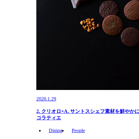
2020.1.29
2. クリオロ×A. サントスシェフ素材を鮮や
コラティエ
Dining
People