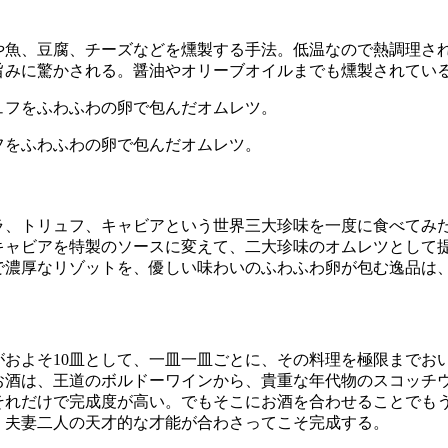
肉や魚、豆腐、チーズなどを燻製する手法。低温なので熱調理さ
旨みに驚かされる。醤油やオリーブオイルまでも燻製されてい
フをふわふわの卵で包んだオムレツ。
ラ、トリュフ、キャビアという世界三大珍味を一度に食べてみ
キャビアを特製のソースに変えて、二大珍味のオムレツとして
で濃厚なリゾットを、優しい味わいのふわふわ卵が包む逸品は
がおよそ10皿として、一皿一皿ごとに、その料理を極限までお
お酒は、王道のボルドーワインから、貴重な年代物のスコッチ
それだけで完成度が高い。でもそこにお酒を合わせることでも
、夫妻二人の天才的な才能が合わさってこそ完成する。