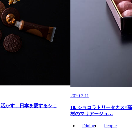
2020.2.11
かに活かす、日本を愛するショ
10. ショコラトリータカス
材のマリアージュ…
Dining
People