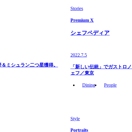
Stories
Premium X
シェフペディア
2022.7.5
快挙＆ミシュラン二つ星獲得。
「新しい伝統」でガストロノミ
ェフ／東京
Dining
People
Style
Portraits