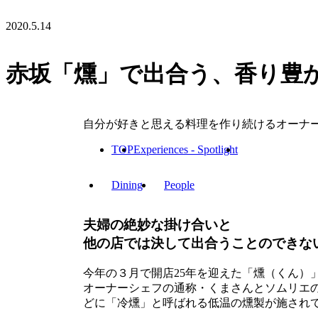
2020.5.14
赤坂「燻」で出合う、香り豊
自分が好きと思える料理を作り続けるオーナ
TOP
Experiences - Spotlight
Dining
People
夫婦の絶妙な掛け合いと
他の店では決して出合うことのできな
今年の３月で開店25年を迎えた「燻（くん
オーナーシェフの通称・くまさんとソムリエ
どに「冷燻」と呼ばれる低温の燻製が施され