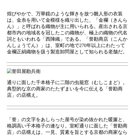
煌びやかで、万華鏡のような輝きを放つ雛人形の衣装
は、金糸を用いて金模様を織り出した、「金襴（きんら
ん）」と呼ばれる織物が主に用いられる。産出される京
都市内の地域名を冠したこの織物が、極上の織物の代名
詞ともいわれる「西陣織」である。「誉勘商店（こんか
んしょうてん）」は、室町の地で270年以上にわたって
金襴正絹織物を扱う製造卸問屋として知られる老舗だ。
通りに面した千本格子に二階の虫籠窓（むしこまど）。
典型的な京の商家のたたずまいを今に伝える「誉勘商
店」の店構え。
「誉」の文字をあしらった屋号が染め抜かれた暖簾と、
格調高い千本格子の連なり。室町通りに面した「誉勘商
店」の店構えは、一見、質素を旨とする京都の商家なら