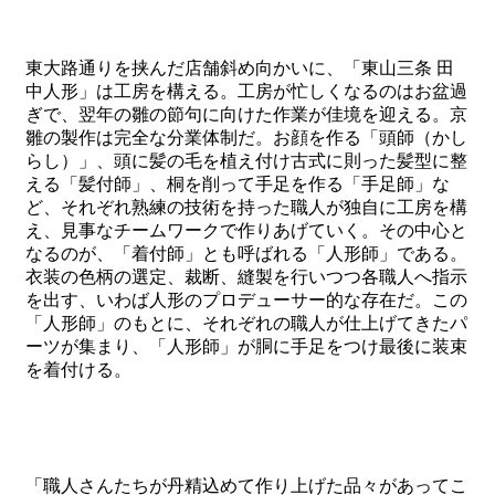
東大路通りを挟んだ店舗斜め向かいに、「東山三条 田
中人形」は工房を構える。工房が忙しくなるのはお盆過
ぎで、翌年の雛の節句に向けた作業が佳境を迎える。京
雛の製作は完全な分業体制だ。お顔を作る「頭師（かし
らし）」、頭に髪の毛を植え付け古式に則った髪型に整
える「髪付師」、桐を削って手足を作る「手足師」な
ど、それぞれ熟練の技術を持った職人が独自に工房を構
え、見事なチームワークで作りあげていく。その中心と
なるのが、「着付師」とも呼ばれる「人形師」である。
衣装の色柄の選定、裁断、縫製を行いつつ各職人へ指示
を出す、いわば人形のプロデューサー的な存在だ。この
「人形師」のもとに、それぞれの職人が仕上げてきたパ
ーツが集まり、「人形師」が胴に手足をつけ最後に装束
を着付ける。
「職人さんたちが丹精込めて作り上げた品々があってこ