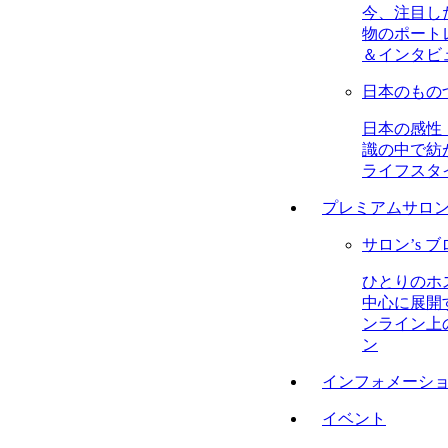
今、注目し
物のポート
＆インタビ
日本のもの
日本の感性
識の中で紡
ライフスタ
プレミアムサロ
サロン’s 
ひとりのホ
中心に展開
ンライン上
ン
インフォメーシ
イベント