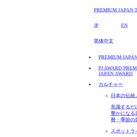
PREMIUM JAPAN T
JP
EN
简体中文
PREMIUM JAP
PJ AWARD
PREM
JAPAN AWARD
カルチャー
日本の伝統
意識するだ
豊かになる
暦・季節の
スポットラ