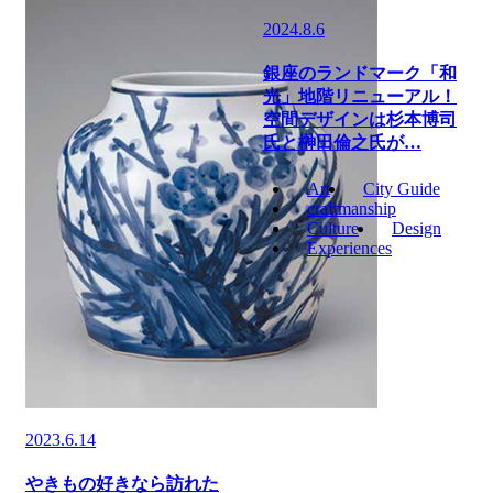
2024.8.6
銀座のランドマーク「和
光」地階リニューアル！
空間デザインは杉本博司
氏と榊田倫之氏が…
Art
City Guide
craftmanship
Culture
Design
Experiences
2023.6.14
やきもの好きなら訪れた