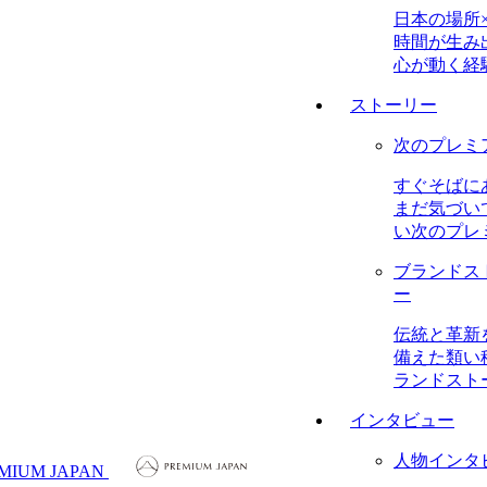
日本の場所
時間が生み
心が動く経
ストーリー
次のプレミ
すぐそばに
まだ気づい
い次のプレ
ブランドス
ー
伝統と革新
備えた類い
ランドスト
インタビュー
人物インタ