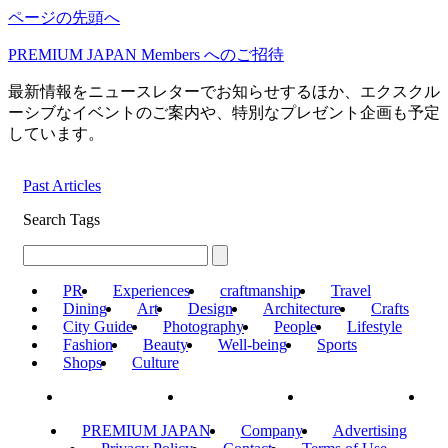
ページの先頭へ
PREMIUM JAPAN Members
へのご招待
最新情報をニュースレターでお知らせするほか、エクスクル
ーシブなイベントのご案内や、特別なプレゼント企画も予定
しています。
Past Articles
Search Tags
PR
Experiences
craftmanship
Travel
Dining
Art
Design
Architecture
Crafts
City Guide
Photography
People
Lifestyle
Fashion
Beauty
Well-being
Sports
Shops
Culture
PREMIUM JAPAN
Company
Advertising