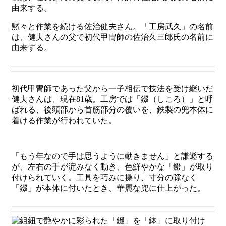
黙々と作業を続ける佐治健夫さん。「工房武久」の名前
は、健夫さんの父で初代甲冑師の佐治久三郎氏の名前に
由来する。
初代甲冑師であった父から一子相伝で技法を受け継いだ
健夫さんは、現在81歳。工房では「錣（しころ）」と呼
ばれる、後頭部から首筋部分の覆いを、鉄製の兜本体に
着ける作業が行われていた。
「もう年なので手は思うように動きません」と謙遜する
が、左右の手が淀みなく動き、色鮮やかな「錣」が取り
付けられていく。工具を巧みに操り、寸分の隙なく
「錣」が本体に付いたとき、華麗な兜に仕上がった。