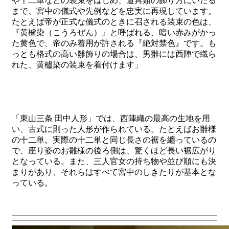
や十二単などの装束をはじめ、道具類の飾り方にいたる
まで、宮中の儀式や先例などを忠実に再現しています。
たとえば帝が正式な儀式のときに召される装束の色は、
『黄櫨染（こうろぜん）』と呼ばれる、暗い赤みがかっ
た黄色で、帝のみ着用が許される『絶対禁色』です。も
っとも格式の高い雛飾りの場合は、男雛には西陣で織ら
れた、黄櫨染の装束を着付けます」
「東山三条 田中人形」では、西陣織の最高の生地を用
い、古式に則った人形が作られている。たとえばお雛様
の十二単。実際の十二単と同じ長さの裾を纏っているの
で、座り姿のお雛様の後ろ側は、驚くほど長い裾広がり
となっている。また、三人官女の持ち物や並び順にも決
まりがあり、それらはすべて宮中のしきたりが基本とな
っている。