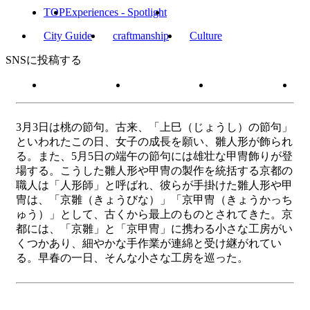
TOP
Experiences - Spotlight
City Guide
craftmanship
Culture
SNSに投稿する
3月3日は桃の節句。古来、「上巳（じょうし）の節句」
といわれたこの日、女子の成長を願い、雛人形が飾られ
る。また、5月5日の端午の節句には雄壮な甲冑飾りが登
場する。こうした雛人形や甲冑の製作を統括する京都の
職人は「人形師」と呼ばれ、彼らが手掛けた雛人形や甲
冑は、「京雛（きょうびな）」「京甲冑（きょうかっち
ゅう）」として、古くから最上のものとされてきた。京
都には、「京雛」と「京甲冑」に携わる小さな工房がい
くつかあり、細やかな手作業が連綿と受け継がれてい
る。早春の一日、そんな小さな工房を巡った。