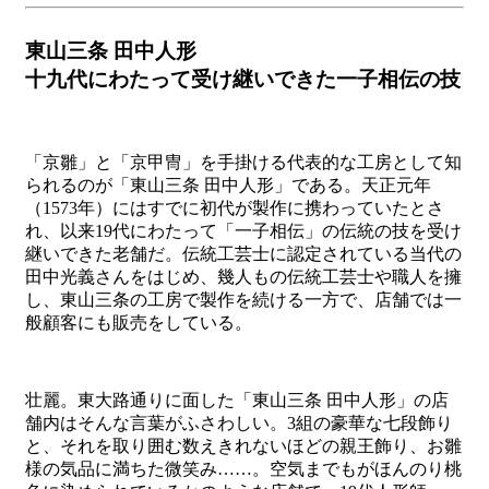
東山三条 田中人形
十九代にわたって受け継いできた一子相伝の技
「京雛」と「京甲冑」を手掛ける代表的な工房として知
られるのが「東山三条 田中人形」である。天正元年
（1573年）にはすでに初代が製作に携わっていたとさ
れ、以来19代にわたって「一子相伝」の伝統の技を受け
継いできた老舗だ。伝統工芸士に認定されている当代の
田中光義さんをはじめ、幾人もの伝統工芸士や職人を擁
し、東山三条の工房で製作を続ける一方で、店舗では一
般顧客にも販売をしている。
壮麗。東大路通りに面した「東山三条 田中人形」の店
舗内はそんな言葉がふさわしい。3組の豪華な七段飾り
と、それを取り囲む数えきれないほどの親王飾り、お雛
様の気品に満ちた微笑み……。空気までもがほんのり桃