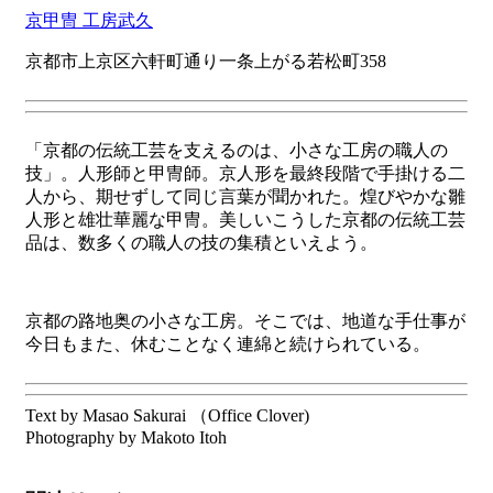
京甲冑 工房武久
京都市上京区六軒町通り一条上がる若松町358
「京都の伝統工芸を支えるのは、小さな工房の職人の
技」。人形師と甲冑師。京人形を最終段階で手掛ける二
人から、期せずして同じ言葉が聞かれた。煌びやかな雛
人形と雄壮華麗な甲冑。美しいこうした京都の伝統工芸
品は、数多くの職人の技の集積といえよう。
京都の路地奥の小さな工房。そこでは、地道な手仕事が
今日もまた、休むことなく連綿と続けられている。
Text by Masao Sakurai （Office Clover)
Photography by Makoto Itoh