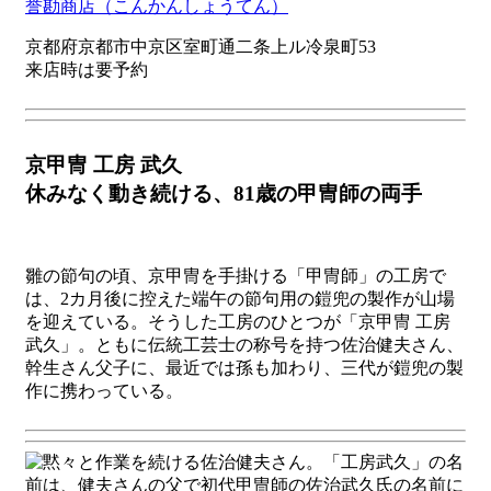
誉勘商店（こんかんしょうてん）
京都府京都市中京区室町通二条上ル冷泉町53
来店時は要予約
京甲冑 工房 武久
休みなく動き続ける、81歳の甲冑師の両手
雛の節句の頃、京甲冑を手掛ける「甲冑師」の工房で
は、2カ月後に控えた端午の節句用の鎧兜の製作が山場
を迎えている。そうした工房のひとつが「京甲冑 工房
武久」。ともに伝統工芸士の称号を持つ佐治健夫さん、
幹生さん父子に、最近では孫も加わり、三代が鎧兜の製
作に携わっている。