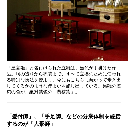
「皇宮雛」と名付けられた立雛は、当代が手掛けた作
品。胴の造りから衣装まで、すべて立姿のために使われ
る特別な技法を使用し、今にもこちらに向かって歩き出
してくるかのような佇まいを醸し出している。男雛の装
束の色が、絶対禁色の「黄櫨染」。
「髪付師」、「手足師」などの分業体制を統括
するのが「人形師」