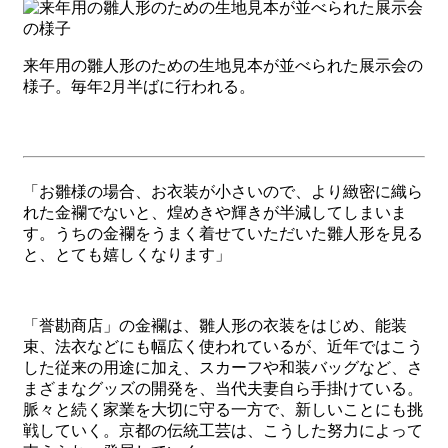
来年用の雛人形のための生地見本が並べられた展示会の
様子。毎年2月半ばに行われる。
「お雛様の場合、お衣装が小さいので、より緻密に織ら
れた金襴でないと、煌めきや輝きが半減してしまいま
す。うちの金襴をうまく着せていただいた雛人形を見る
と、とても嬉しくなります」
「誉勘商店」の金襴は、雛人形の衣装をはじめ、能装
束、法衣などにも幅広く使われているが、近年ではこう
した従来の用途に加え、スカーフや和装バッグなど、さ
まざまなグッズの開発を、当代夫妻自ら手掛けている。
脈々と続く家業を大切に守る一方で、新しいことにも挑
戦していく。京都の伝統工芸は、こうした努力によって