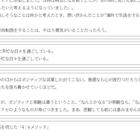
ティアに参加しました。当時は病気になる前でしたが、あの時に見た光景に
したいと考えるようになっていました」。
しそうなことは何かと考えたとき、思い浮かんだことが“海外で生活をする
方向転換をすることは、やはり勇気がいることだったろう。
多忙な日々を過ごしている。
谷の口からはポジティブな言葉しか出てこない。普通なら心が波打つだろう
たちを落ち着かせていくほどだ。
つが、ポジティブと楽観は違うということ。“なんとかなる”が楽観なら、“な
るクセのようなものが身につきました。まあ、悲観しても前には進みません
を投じた「4：6メソッド」