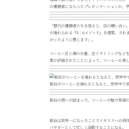
の優勝者にならったプレゼンテーションか、
「歴代の優勝者たちを見ると、技の競い合い
が淹れられる『4：6メソッド』を提案。それ
がったように感じます」。
コーヒー豆と湯の分量、注ぐタイミングなどを
案が評価されたことによって、コーヒーの楽
粕谷がコーヒーを淹れるとなると、世界中で
粕谷の想いが詰まった、コーヒーの魅力発信の場「
粕谷は世界一になったことでイギリスへの移
バサダーとして忙しく活動することになる。