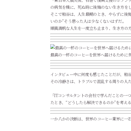
「東日本大震災後、石巻で復興支援のボラン
の病気を機に、死ぬ時に後悔のない生き方を
そこで粕谷は、人生最期のとき、やらずに後悔
いのか”そう思った人は少なくないはずだ。
順風満帆な人生を一度立ち止まり、生き方の
最高の一杯のコーヒーを世界へ届けるために
インタビュー中に何度も感じたことだが、粕
その冷静さは、トラブルで混乱する周りの人
「ITコンサルタントの会社で学んだことの一
たとき、“どうしたら解決できるのか”を考え
一か八かの決断は、世界のコーヒー業界に一石