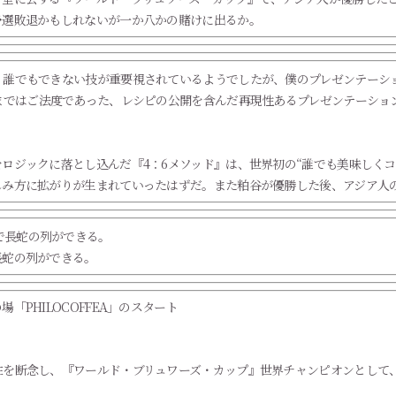
予選敗退かもしれないが一か八かの賭けに出るか。
。誰でもできない技が重要視されているようでしたが、僕のプレゼンテーシ
まではご法度であった、レシピの公開を含んだ再現性あるプレゼンテーショ
ロジックに落とし込んだ『4：6メソッド』は、世界初の“誰でも美味しくコ
しみ方に拡がりが生まれていったはずだ。また粕谷が優勝した後、アジア人
長蛇の列ができる。
PHILOCOFFEA」のスタート
住を断念し、『ワールド・ブリュワーズ・カップ』世界チャンピオンとして