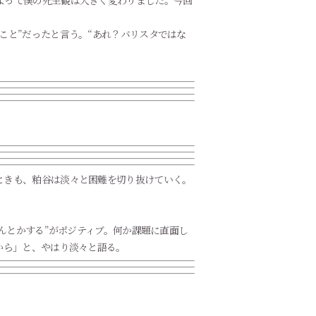
よって僕の死生観は大きく変わりました。今回
こと”だったと言う。“あれ？バリスタではな
ときも、粕谷は淡々と困難を切り抜けていく。
んとかする”がポジティブ。何か課題に直面し
から」と、やはり淡々と語る。