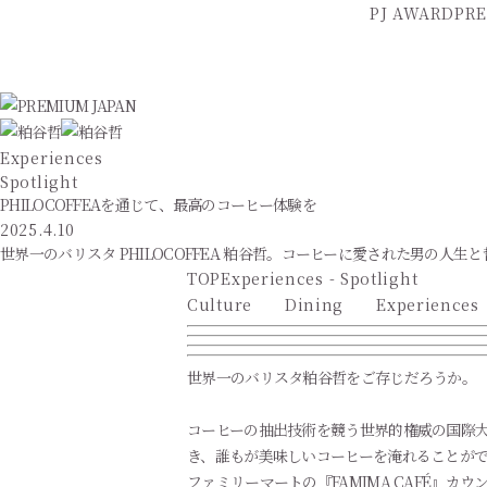
PJ AWARD
PRE
Experiences
Spotlight
PHILOCOFFEAを通じて、最高のコーヒー体験を
2025.4.10
世界一のバリスタ PHILOCOFFEA 粕谷哲。コーヒーに愛された男の人生
TOP
Experiences - Spotlight
Culture
Dining
Experiences
世界一のバリスタ粕谷哲をご存じだろうか。
コーヒーの抽出技術を競う世界的権威の国際大会『
き、誰もが美味しいコーヒーを淹れることがで
ファミリーマートの『FAMIMA CAFÉ