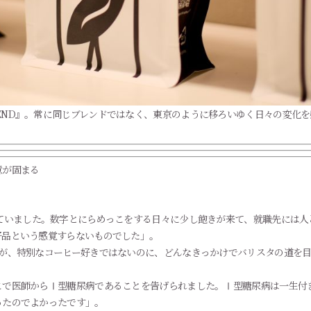
OKYO BLEND』。常に同じブレンドではなく、東京のように移ろいゆく日々の
意が固まる
ていました。数字とにらめっこをする日々に少し飽きが来て、就職先には人
好品という感覚すらないものでした」。
だが、特別なコーヒー好きではないのに、どんなきっかけでバリスタの道を
こで医師からⅠ型糖尿病であることを告げられました。Ⅰ型糖尿病は一生付
ったのでよかったです」。