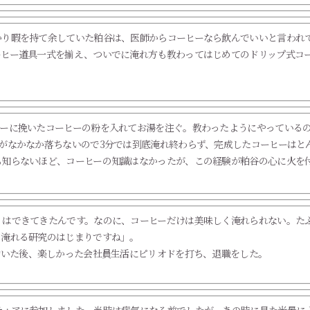
かり暇を持て余していた粕谷は、医師からコーヒーなら飲んでいいと言われ
ーヒー道具一式を揃え、ついでに淹れ方も教わってはじめてのドリップ式コ
パーに挽いたコーヒーの粉を入れてお湯を注ぐ。教わったようにやっている
がなかなか落ちないので3分では到底淹れ終わらず、完成したコーヒーはと
も知らないほど、コーヒーの知識はなかったが、この経験が粕谷の心に火を
りはできてきたんです。なのに、コーヒーだけは美味しく淹れられない。た
く淹れる研究のはじまりですね」。
働いた後、楽しかった会社員生活にピリオドを打ち、退職をした。