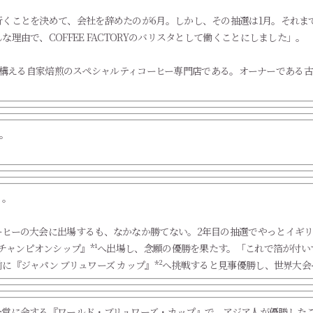
くことを決めて、会社を辞めたのが6月。しかし、その抽選は1月。それま
理由で、COFFEE FACTORYのバリスタとして働くことにしました」。
に本店を構える自家焙煎のスペシャルティコーヒー専門店である。オーナーであ
く。
ーヒーの大会に出場するも、なかなか勝てない。2年目の抽選でやっとイギ
 チャンピオンシップ』*¹へ出場し、念願の優勝を果たす。「これで箔が付
に『ジャパン ブリュワーズ カップ』*²へ挑戦すると見事優勝し、世界大
一堂に会する『ワールド・ブリュワーズ・カップ』で、アジア人が優勝した