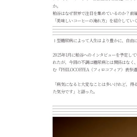
か。
粕谷はなぜ世界で注目を集めているのか？前
「美味しいコーヒーの淹れ方」を紹介してい
Ⅰ型糖尿病によって人生はより豊かに、自由
2025年1月に粕谷へのインタビューを予定
れたが、今回の不調は糖尿病とは関係はなく、
む『PHILOCOFFEA（フィロコフィア）表
「病気になると大変なことは多いけれど、得
た気分です」と語った。