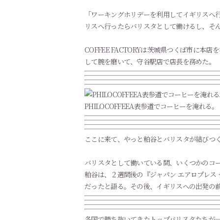
「ワーキングホリデーを利用してイギリスへ行
リスへ行ったらバリスタとして働けるし、そんな
COFFEE FACTORYは茨城県つくば市
して腕を磨いて、守谷駅店で店長を務めた。
PHILOCOFFEEA表参道でコーヒーを淹れる。
ここに来て、やっと粕谷とバリスタが結びつ
バリスタとして働いている間、いくつかのコ
粕谷は、２週間後の『ジャパン エアロプレス
だったと語る。その後、イギリスへの出発の前
各国で勝ち抜いてきたトップバリスタたちが