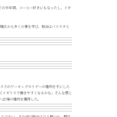
での半年間、コーヒー好きにもなったし、イギ
る古橋氏から多くの事を学び、粕谷はバリスタと
リスでのワーキングホリデーの権利を手にした
いてイギリスで働きやすくなるかな」そんな感じ
会へ出場の権利を獲得した。
ことはない。その中で粕谷はどう勝つか。歴代