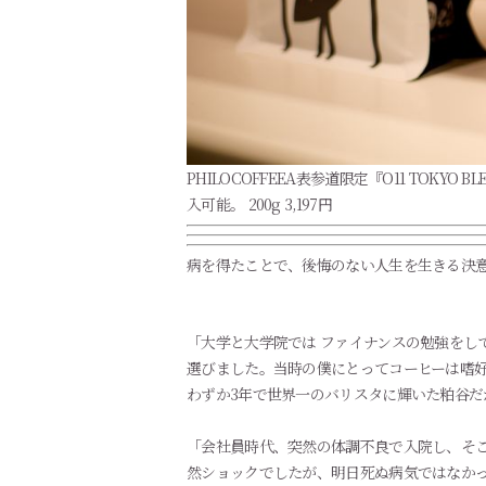
PHILOCOFFEEA表参道限定『O11 T
入可能。 200g 3,197円
病を得たことで、後悔のない人生を生きる決
「大学と大学院では ファイナンスの勉強をし
選びました。当時の僕にとってコーヒーは嗜
わずか3年で世界一のバリスタに輝いた粕谷
「会社員時代、突然の体調不良で入院し、そ
然ショックでしたが、明日死ぬ病気ではなか