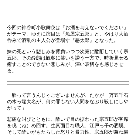
今回の神谷町小歌舞伎は「お酒を与えないでください」
がテーマ。ゆえに演目は『魚屋宗五郎』と、やはり大酒
呑みで酒乱の主人公が登場す『悪太郎』となった。
妹の死という悲しみを背負いつつ次第に酩酊していく宗
五郎。その酔態は観客に笑いを誘う一方で、時折見せる
癒すことのできない悲しみが、深い哀切をも感じさせ
る。
「酔って言うんじゃございませんが、たかが一万五千石
の木っ端大名が、何の罪もない人間をなぶり殺しにしや
がって」
悲痛な叫びとともに、酔いで目の据わった宗五郎が客席
を睨（ね）め回す。生真面目な職人、江戸っ子の洒脱、
そして酔いがもたらした怒りと暴力性。宗五郎が兼ね備