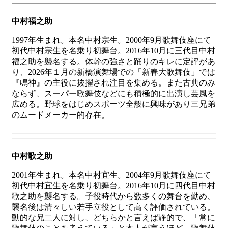
中村福之助
1997年生まれ。本名中村宗生。2000年9月歌舞伎座にて
初代中村宗生を名乗り初舞台。2016年10月に三代目中村
福之助を襲名する。体幹の強さと踊りのキレに定評があ
り、2026年１月の新橋演舞場での「新春大歌舞伎」では
『鳴神』の主役に抜擢され注目を集める。また古典のみ
ならず、スーパー歌舞伎などにも積極的に出演し芸風を
広める。野球をはじめスポーツ全般に興味があり三兄弟
のムードメーカー的存在。
中村歌之助
2001年生まれ。本名中村宜生。2004年9月歌舞伎座にて
初代中村宜生を名乗り初舞台。2016年10月に四代目中村
歌之助を襲名する。子役時代から数多くの舞台を勤め、
襲名後は清々しい若手立役として高く評価されている。
動的な兄二人に対し、どちらかと言えば静的で、「常に