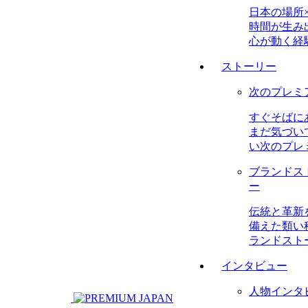
日本の場所
時間が生み
心が動く経
ストーリー
次のプレミ
すぐそばに
まだ気づい
い次のプレ
ブランドス
ー
伝統と革新
備えた類い
ランドスト
インタビュー
人物インタ