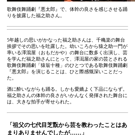
歌舞伎舞踊劇『悪太郎』で、体幹の良さを感じさせる踊
りを披露した福之助さん。
5年越しの思いがかなった福之助さんは、千穐楽の舞台
挨拶でその思いを吐露した。幼いころから猿之助一門が
率いる澤瀉屋（おもだかや）の舞台に数多く出演し、芸
を学んだ福之助さんにとって、澤㵼屋の家の芸とされる
歌舞伎舞踊劇「猿翁十種」のひとつである歌舞伎舞踊劇
『悪太郎』を演じることは、ひと際感慨深いことだっ
た。
酒に酔いながらも踊る。しかも愛嬌よく下品にならず。
福之助さんの体幹の良さがいかんなく発揮された舞台に
は、大きな拍手が寄せられた。
「祖父の七代目芝翫から芸を教わったことはあ
まりありませんでしたが……」