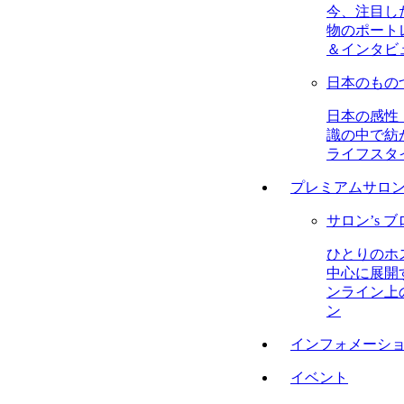
今、注目し
物のポート
＆インタビ
日本のもの
日本の感性
識の中で紡
ライフスタ
プレミアムサロ
サロン’s 
ひとりのホ
中心に展開
ンライン上
ン
インフォメーシ
イベント