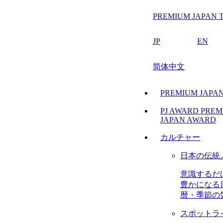
PREMIUM JAPAN T
JP
EN
简体中文
PREMIUM JAP
PJ AWARD
PREM
JAPAN AWARD
カルチャー
日本の伝統
意識するだ
豊かになる
暦・季節の
スポットラ