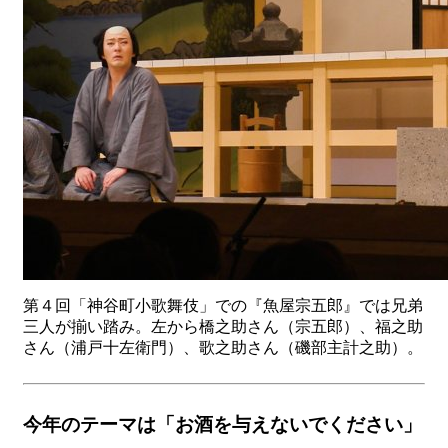
第４回「神谷町小歌舞伎」での『魚屋宗五郎』では兄弟
三人が揃い踏み。左から橋之助さん（宗五郎）、福之助
さん（浦戸十左衛門）、歌之助さん（磯部主計之助）。
今年のテーマは「お酒を与えないでください」