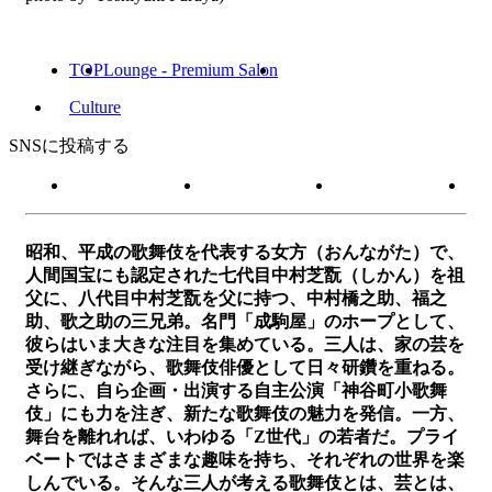
TOP
Lounge - Premium Salon
Culture
SNSに投稿する
昭和、平成の歌舞伎を代表する女方（おんながた）で、
人間国宝にも認定された七代目中村芝翫（しかん）を祖
父に、八代目中村芝翫を父に持つ、中村橋之助、福之
助、歌之助の三兄弟。名門「成駒屋」のホープとして、
彼らはいま大きな注目を集めている。三人は、家の芸を
受け継ぎながら、歌舞伎俳優として日々研鑽を重ねる。
さらに、自ら企画・出演する自主公演「神谷町小歌舞
伎」にも力を注ぎ、新たな歌舞伎の魅力を発信。一方、
舞台を離れれば、いわゆる「Z世代」の若者だ。プライ
ベートではさまざまな趣味を持ち、それぞれの世界を楽
しんでいる。そんな三人が考える歌舞伎とは、芸とは、