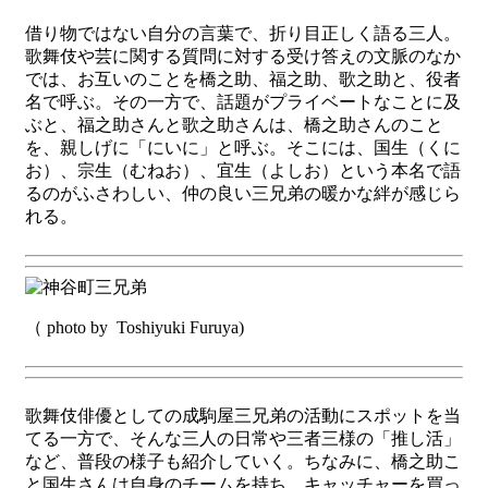
借り物ではない自分の言葉で、折り目正しく語る三人。
歌舞伎や芸に関する質問に対する受け答えの文脈のなか
では、お互いのことを橋之助、福之助、歌之助と、役者
名で呼ぶ。その一方で、話題がプライベートなことに及
ぶと、福之助さんと歌之助さんは、橋之助さんのこと
を、親しげに「にいに」と呼ぶ。そこには、国生（くに
お）、宗生（むねお）、宜生（よしお）という本名で語
るのがふさわしい、仲の良い三兄弟の暖かな絆が感じら
れる。
（ photo by Toshiyuki Furuya)
歌舞伎俳優としての成駒屋三兄弟の活動にスポットを当
てる一方で
、そんな三人の日常や三者三様の「推し活」
など、普段の様子も紹
介していく。ちなみに、橋之助こ
と国生さんは自身のチームを持ち
、
キャッチャーを買っ