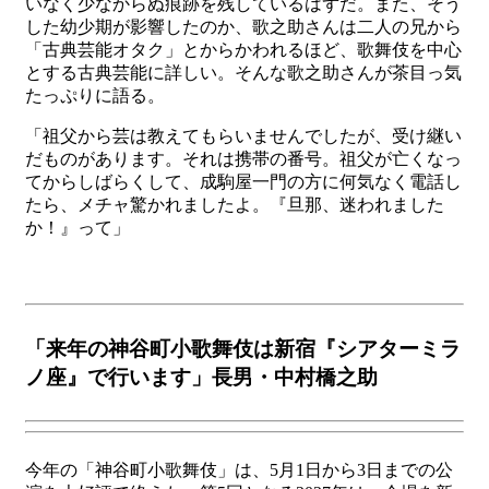
いなく少なからぬ痕跡を残しているはずだ。また、そう
した幼少期が影響したのか、歌之助さんは二人の兄から
「古典芸能オタク」とからかわれるほど、歌舞伎を中心
とする古典芸能に詳しい。そんな歌之助さんが茶目っ気
たっぷりに語る。
「祖父から芸は教えてもらいませんでしたが、受け継い
だものがあります。それは携帯の番号。祖父が亡くなっ
てからしばらくして、成駒屋一門の方に何気なく電話し
たら、メチャ驚かれましたよ。『旦那、迷われました
か！』って」
「来年の神谷町小歌舞伎は新宿『シアターミラ
ノ座』で行います」長男・中村橋之助
今年の「神谷町小歌舞伎」は、5月1日から3日までの公