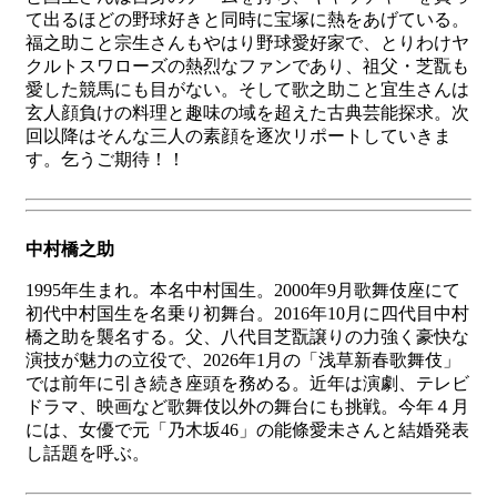
て出るほどの野球好きと同時に宝塚に熱をあげ
ている。
福之助こと宗生さんもやはり野球愛好家で、
とりわけヤ
クルトスワローズの熱烈なファンであり、祖父・
芝翫も
愛した競馬にも目がない。そして歌之助こと宜生さんは
玄人
顔負けの料理と趣味の域を超えた古典芸能探求。次
回以降はそんな
三人の素顔を逐次リポートしていきま
す。乞うご期待！！
中村橋之助
1995年生まれ。本名中村国生。2000年9月歌舞伎座にて
初代中村国生を名乗り初舞台。2016年10月に四代目中村
橋之助を襲名する。父、八代目芝翫譲りの力強く豪快な
演技が魅力の立役で、2026年1月の「浅草新春歌舞伎」
では前年に引き続き座頭を務める。近年は演劇、テレビ
ドラマ、映画など歌舞伎以外の舞台にも挑戦。今年４月
には、女優で元「乃木坂46」の能條愛未さんと結婚発表
し話題を呼ぶ。