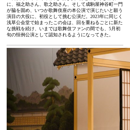
に、福之助さん、歌之助さん、そして成駒屋神谷町一門
が脇を固め、いつか歌舞伎座の本公演で演じたいと願う
演目の大役に、初役として挑む公演だ。2023年に同じく
浅草公会堂で始まったこの会は、回を重ねるごとに新た
な挑戦を続け、いまでは歌舞伎ファンの間でも、5月初
旬の恒例公演として認知されるようになってきた。