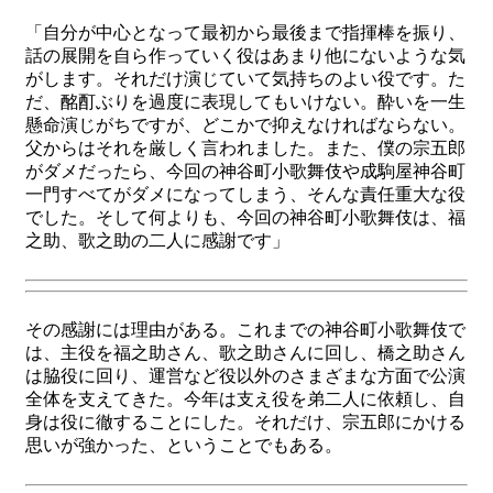
「自分が中心となって最初から最後まで指揮棒を振り、
話の展開を自ら作っていく役はあまり他にないような気
がします。それだけ演じていて気持ちのよい役です。た
だ、酩酊ぶりを過度に表現してもいけない。酔いを一生
懸命演じがちですが、どこかで抑えなければならない。
父からはそれを厳しく言われました。また、僕の宗五郎
がダメだったら、今回の神谷町小歌舞伎や成駒屋神谷町
一門すべてがダメになってしまう、そんな責任重大な役
でした。そして何よりも、今回の神谷町小歌舞伎は、福
之助、歌之助の二人に感謝です」
その感謝には理由がある。これまでの神谷町小歌舞伎で
は、主役を福之助さん、歌之助さんに回し、橋之助さん
は脇役に回り、運営など役以外のさまざまな方面で公演
全体を支えてきた。今年は支え役を弟二人に依頼し、自
身は役に徹することにした。それだけ、宗五郎にかける
思いが強かった、ということでもある。