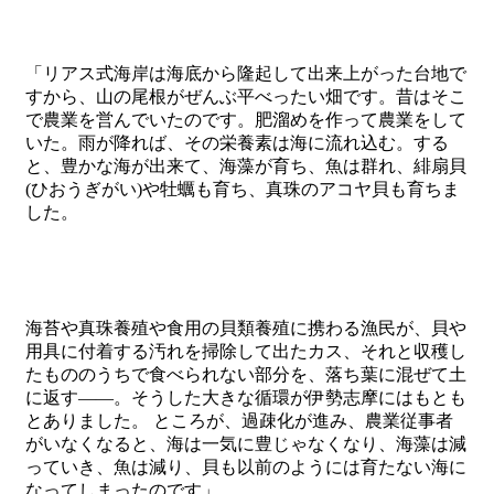
「リアス式海岸は海底から隆起して出来上がった台地で
すから、山の尾根がぜんぶ平べったい畑です。昔はそこ
で農業を営んでいたのです。肥溜めを作って農業をして
いた。雨が降れば、その栄養素は海に流れ込む。する
と、豊かな海が出来て、海藻が育ち、魚は群れ、
緋扇貝
(ひおうぎがい)や牡蠣
も育ち、真珠のアコヤ貝も育ちま
した。
海苔や真珠養殖や食用の貝類養殖に携わる漁民が、貝や
用具に付着する汚れを掃除して出たカス、それと収穫し
たもののうちで食べられない部分を、落ち葉に混ぜて土
に返す――。そうした大きな循環が伊勢志摩にはもとも
とありました。 ところが、過疎化が進み、農業従事者
がいなくなると、海は一気に豊じゃなくなり、海藻は減
っていき、魚は減り、貝も以前のようには育たない海に
なってしまったのです」