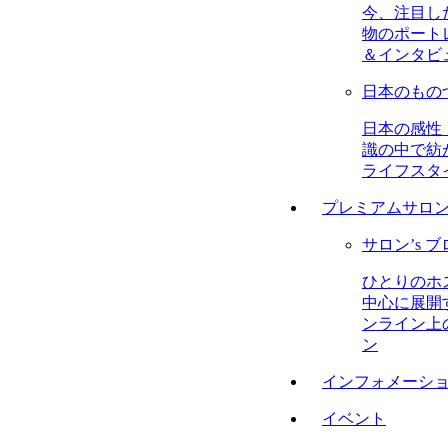
今、注目し
物のポート
＆インタビ
日本のもの
日本の感性
識の中で紡
ライフスタ
プレミアムサロ
サロン’s 
ひとりのホ
中心に展開
ンライン上
ン
インフォメーシ
イベント