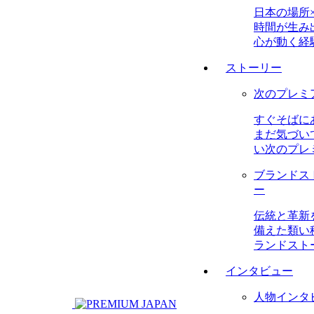
日本の場所
時間が生み
心が動く経
ストーリー
次のプレミ
すぐそばに
まだ気づい
い次のプレ
ブランドス
ー
伝統と革新
備えた類い
ランドスト
インタビュー
人物インタ