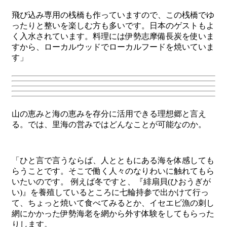
飛び込み専用の桟橋も作っていますので、この桟橋でゆ
ったりと整いを楽しむ方も多いです。日本のゲストもよ
く入水されています。料理には伊勢志摩備長炭を使いま
すから、ローカルウッドでローカルフードを焼いていま
す」
山の恵みと海の恵みを存分に活用できる理想郷と言え
る。では、里海の営みではどんなことが可能なのか。
「ひと言で言うならば、人とともにある海を体感しても
らうことです。そこで働く人々のなりわいに触れてもら
いたいのです。 例えば冬ですと、『
緋扇貝(ひおうぎが
い)
』を養殖しているところに七輪持参で出かけて行っ
て、ちょっと焼いて食べてみるとか、
イセエビ漁の刺し
網
にかかった伊勢海老を網から外す体験をしてもらった
りします。