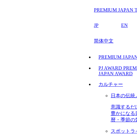
PREMIUM JAPAN T
JP
EN
简体中文
PREMIUM JAP
PJ AWARD
PREM
JAPAN AWARD
カルチャー
日本の伝統
意識するだ
豊かになる
暦・季節の
スポットラ