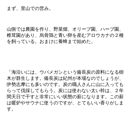
まず、里山での営み。
山側では農園を作り、野菜畑、オリーブ園、ハーブ園、
椎茸園があり、烏骨鶏と青い卵を産むアロウカナの２種
を飼っている。おまけに養蜂まで始めた。
「海沿いには、ウバメガシという備長炭の原料になる樹
木が群生します。備長炭は紀州が本場なのでしょうが、
伊勢志摩にも多いのです。炭の職人さんに山に入っても
らって伐採してもらう。炭には使わない太い幹は、２年
間天日で干すと非常にいい状態の薪になります。この薪
は暖炉やサウナに使うのですが、とてもいい香りがしま
す。