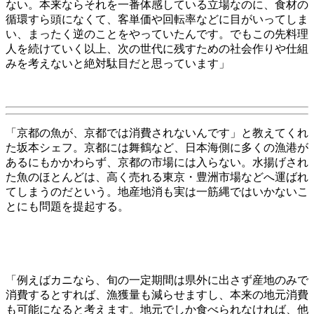
ない。本来ならそれを一番体感している立場なのに、食材の
循環すら頭になくて、客単価や回転率などに目がいってしま
い、まったく逆のことをやっていたんです。でもこの先料理
人を続けていく以上、次の世代に残すための社会作りや仕組
みを考えないと絶対駄目だと思っています」
「京都の魚が、京都では消費されないんです」と教えてくれ
た坂本シェフ。京都には舞鶴など、日本海側に多くの漁港が
あるにもかかわらず、京都の市場には入らない。水揚げされ
た魚のほとんどは、高く売れる東京・豊洲市場などへ運ばれ
てしまうのだという。地産地消も実は一筋縄ではいかないこ
とにも問題を提起する。
「例えばカニなら、旬の一定期間は県外に出さず産地のみで
消費するとすれば、漁獲量も減らせますし、本来の地元消費
も可能になると考えます。地元でしか食べられなければ、他