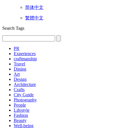
简体中文
繁體中文
Search Tags
PR
Experiences
craftmanship
Travel
Dining
Art
Design
Architecture
Crafts
City Guide
Photography
People
Lifestyle
Fashion
Beauty
Well-being