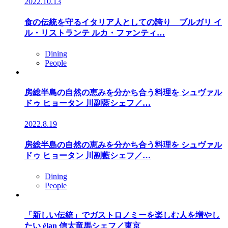
2022.10.13
食の伝統を守るイタリア人としての誇り ブルガリ イ
ル・リストランテ ルカ・ファンティ…
Dining
People
房総半島の自然の恵みを分かち合う料理を シュヴァル
ドゥ ヒョータン 川副藍シェフ／…
2022.8.19
房総半島の自然の恵みを分かち合う料理を シュヴァル
ドゥ ヒョータン 川副藍シェフ／…
Dining
People
「新しい伝統」でガストロノミーを楽しむ人を増やし
たい élan 信太竜馬シェフ／東京