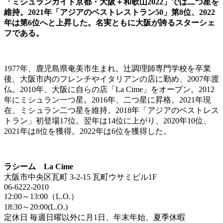
「ミシュランガイド京都・大阪＋和歌山2022」では二つ星を
維持。2021年「アジアのベストレストラン50」第8位、2022
年は第6位へと上昇した。名実ともに大阪が誇るスターシェ
フである。
1977年、鹿児島県奄美市生まれ。辻調理師専門学校を卒業
後、大阪市内のフレンチやイタリアンの店に勤め、2007年渡
仏。2010年、大阪に自らの店「La Cime」をオープン。2012
年にミシュラン一つ星。2016年、二つ星に昇格。2021年現
在、ミシュラン二つ星を維持。2018年「アジアのベストレス
トラン」初登場17位。翌年は14位に上がり、2020年10位、
2021年は8位を獲得。2022年は6位を獲得した。
ラシーム La Cime
大阪市中央区瓦町 3-2-15 瓦町ウサミビル1F
06-6222-2010
12:00～13:00（L.O.）
18:30～20:00(L.O.)
定休日 毎週日曜以外に月1日、年末年始、夏季休暇