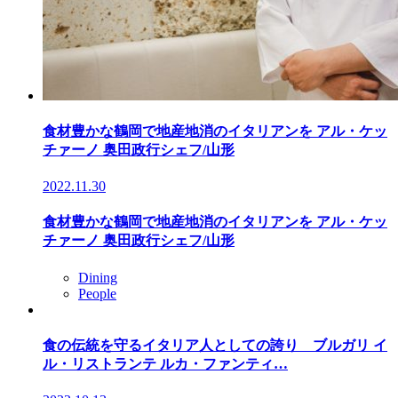
食材豊かな鶴岡で地産地消のイタリアンを アル・ケッ
チァーノ 奥田政行シェフ/山形
2022.11.30
食材豊かな鶴岡で地産地消のイタリアンを アル・ケッ
チァーノ 奥田政行シェフ/山形
Dining
People
食の伝統を守るイタリア人としての誇り ブルガリ イ
ル・リストランテ ルカ・ファンティ…