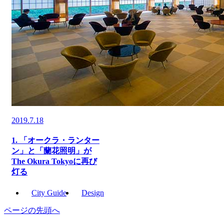
2019.7.18
1. 「オークラ・ランター
ン」と「蘭花照明」が
The Okura Tokyoに再び
灯る
City Guide
Design
ページの先頭へ