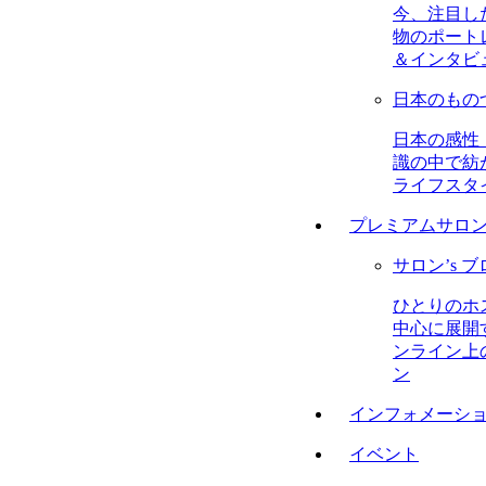
今、注目し
物のポート
＆インタビ
日本のもの
日本の感性
識の中で紡
ライフスタ
プレミアムサロ
サロン’s 
ひとりのホ
中心に展開
ンライン上
ン
インフォメーシ
イベント