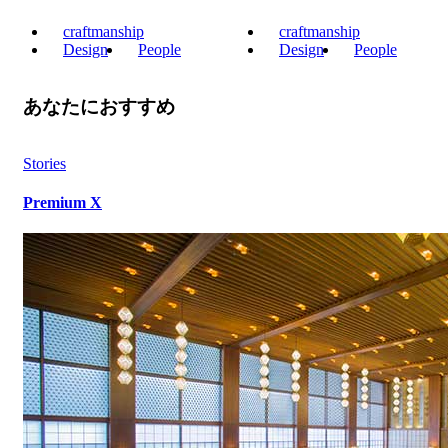
craftmanship
craftmanship
Design
People
Design
People
あなたにおすすめ
Stories
Premium X