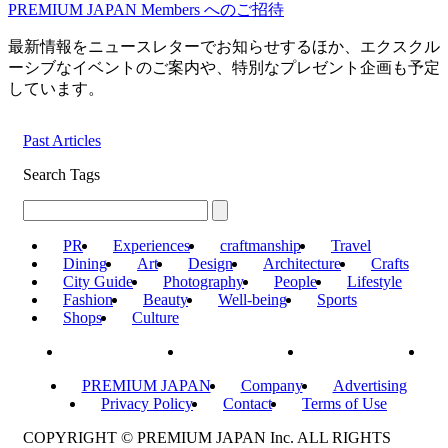
PREMIUM JAPAN Members
へのご招待
最新情報をニュースレターでお知らせするほか、エクスクル
ーシブなイベントのご案内や、特別なプレゼント企画も予定
しています。
Past Articles
Search Tags
PR
Experiences
craftmanship
Travel
Dining
Art
Design
Architecture
Crafts
City Guide
Photography
People
Lifestyle
Fashion
Beauty
Well-being
Sports
Shops
Culture
PREMIUM JAPAN
Company
Advertising
Privacy Policy
Contact
Terms of Use
COPYRIGHT © PREMIUM JAPAN Inc. ALL RIGHTS