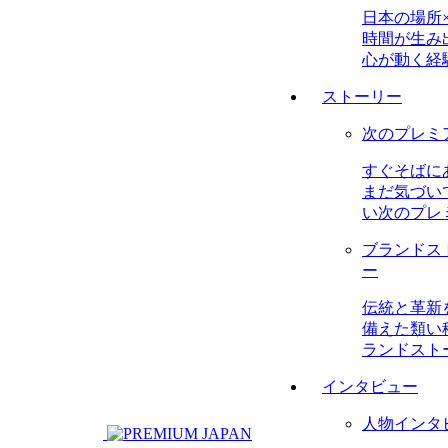
日本の場所
時間が生み
心が動く経
ストーリー
次のプレミ
すぐそばに
まだ気づい
い次のプレ
ブランドス
ー
伝統と革新
備えた類い
ランドスト
インタビュー
人物インタ