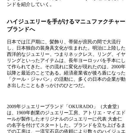
ンドを紹介していく。
ハイジュエリーを手がけるマニュファクチャー
ブランドへ
日本では江戸期に、髪飾り、帯留が庶民の間で大流行
し、日本独自の装身具文化が生まれた。明治に上陸した
西洋的なジュエリー、つまりネックレス、リング、イヤ
リングといったアイテムは、長年ヨーロッパを手本にし
て作られてきた。その流れに変化が現れたのは、2000年
以降と最近のことである。経済産業省が後ろ盾になった
「クール・ジャパン」の活動に、多くの日本の企業が動
き出したこともきっかけのひとつだ。
2009年ジュエリーブランド「OKURADO」（大倉堂）
は、1969年創業のジュエリー工房、アトリエ・マイエド
ールが製作したオリジナルのジュエリーに代表 大倉仁
の名字を付けてスタートした。ブランドを立ち上げるま
での工房は、一流宝石店の依頼により数々のハイジュエ