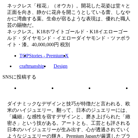
ネックレス「桜花」（オウカ）。開花した花姿は堂々と
正面を向き、静かに花弁を開こうとしている蕾、しなや
かに湾曲する葉。生命が宿るような表現は、優れた職人
芸の賜物だ。
ネックレス。K18ホワイトゴールド・K18イエローゴー
ルド・ダイヤモンド・イエローダイヤモンド・ツァボラ
イト・漆。40,000,000円 税別
TOP
Stories - Premium X
craftmanship
Design
SNSに投稿する
ダイナミックなデザインと技巧が特徴だと言われる、欧
米のハイジュエリー。翻って、日本のジュエリーには、
「繊細」な感性を宿すデザインと、磨き上げられた「緻
密さ」という技がある。アートとも、工芸とも評される
日本のハイジュエリーが生み出す、心が透過されていく
ようなジュエリーの輝き。Premium Japanが厳選したブラ