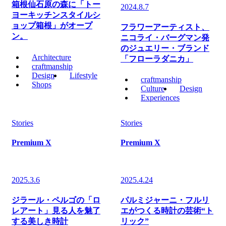
箱根仙石原の森に「トー
2024.8.7
ヨーキッチンスタイルシ
ョップ箱根」がオープ
フラワーアーティスト、
ン。
ニコライ・バーグマン発
のジュエリー・ブランド
Architecture
「フローラダニカ」
craftmanship
Design
Lifestyle
craftmanship
Shops
Culture
Design
Experiences
Stories
Stories
Premium X
Premium X
2025.3.6
2025.4.24
ジラール・ペルゴの「ロ
パルミジャーニ・フルリ
レアート」見る人を魅了
エがつくる時計の芸術“ト
する美しき時計
リック”