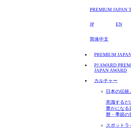
PREMIUM JAPAN T
JP
EN
简体中文
PREMIUM JAP
PJ AWARD
PREM
JAPAN AWARD
カルチャー
日本の伝統
意識するだ
豊かになる
暦・季節の
スポットラ