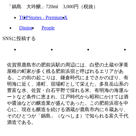
「鍋島 大吟醸」720ml 3,000円（税抜）
TOP
Stories - Premium X
Dining
People
SNSに投稿する
佐賀県鹿島市の肥前浜駅の周辺には、白壁の土蔵や茅葺
屋根の町家が多く残る肥前浜宿と呼ばれるエリアがあ
る。この街の起こりは、鎌倉時代にまでさかのぼり、有
明海に近く、港町、宿場町として栄えた。多良岳山系の
豊富な水、佐賀・白石平野で採れる米、有明海の海運ル
ートなど条件に恵まれ、江戸時代から昭和にかけては酒
や醤油などの醸造業が盛んであった。この肥前浜宿を中
心に、現在も醸造を続ける酒蔵が鹿島市内に６蔵あり、
そのひとつが「鍋島」（なべしま）で知られる富久千代
酒造である。