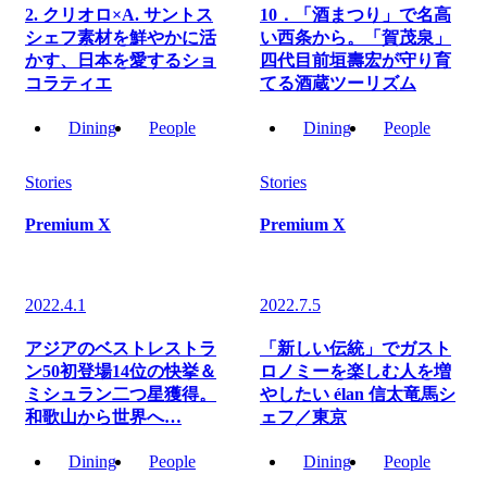
2. クリオロ×A. サントス
10．「酒まつり」で名高
シェフ素材を鮮やかに活
い西条から。「賀茂泉」
かす、日本を愛するショ
四代目前垣壽宏が守り育
コラティエ
てる酒蔵ツーリズム
Dining
People
Dining
People
Stories
Stories
Premium X
Premium X
2022.4.1
2022.7.5
アジアのベストレストラ
「新しい伝統」でガスト
ン50初登場14位の快挙＆
ロノミーを楽しむ人を増
ミシュラン二つ星獲得。
やしたい élan 信太竜馬シ
和歌山から世界へ…
ェフ／東京
Dining
People
Dining
People