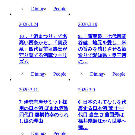
Dining
People
2020.3.24
2020.3.19
10．「酒まつり」で名
9. 「蓬莱泉」七代目関
高い西条から。「賀茂
谷健 地元を愛し、米
泉」四代目前垣壽宏が
の旨みを感じさせる酒
守り育てる酒蔵ツーリ
造りで愛知県・奥三河
ズム
に…
Dining
People
Dining
People
2020.3.11
2020.3.9
7. 伊勢志摩サミット採
6. 日本のもてなしを代
用の日本酒 ほまれ酒造
表する日本酒 梵 十一
四代目 唐橋裕幸のうれ
代目 当主 加藤団秀は
し涙の理由
福井県鯖江から世界へ
飛…
Dining
People