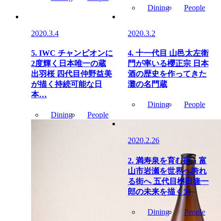
Dining
People
2020.3.4
2020.3.2
5. IWC チャンピオンに
4. 十一代目 山邑太左衛
2度輝く日本唯一の蔵
門が率いる櫻正宗 日本
出羽桜 四代目仲野益美
酒の歴史を作ってきた
が描く持続可能な日
灘の名門蔵
本…
Dining
People
Dining
People
2020.2.26
2. 満寿泉を育む街・富
山市岩瀬を世界へ誇れ
る街へ 五代目桝田隆一
郎の未来を描く力
Dining
People