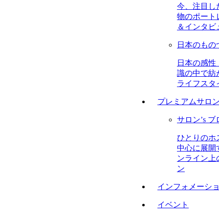
今、注目し
物のポート
＆インタビ
日本のもの
日本の感性
識の中で紡
ライフスタ
プレミアムサロ
サロン’s 
ひとりのホ
中心に展開
ンライン上
ン
インフォメーシ
イベント