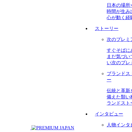
日本の場所
時間が生み
心が動く経
ストーリー
次のプレミ
すぐそばに
まだ気づい
い次のプレ
ブランドス
ー
伝統と革新
備えた類い
ランドスト
インタビュー
人物インタ