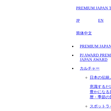
PREMIUM JAPAN T
JP
EN
简体中文
PREMIUM JAP
PJ AWARD
PREM
JAPAN AWARD
カルチャー
日本の伝統
意識するだ
豊かになる
暦・季節の
スポットラ