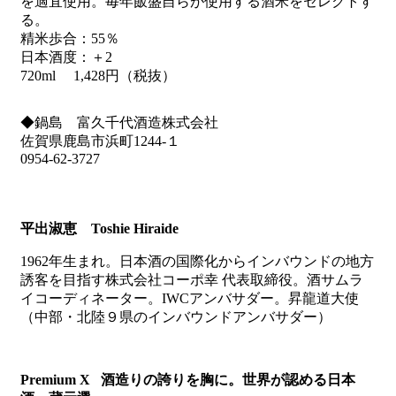
を適宜使用。
毎年飯盛自らが使用する酒米をセレクトす
る。
精米歩合：55％
日本酒度：＋2
720ml 1,428円（税抜）
◆鍋島 富久千代酒造株式会社
佐賀県鹿島市浜町1244-１
0954-62-3727
平出淑恵 Toshie Hiraide
1962年生まれ。日本酒の国際化からインバウンドの地方
誘客を目指す株式会社コーポ幸 代表取締役。酒サムラ
イコーディネーター。IWCアンバサダー。昇龍道大使
（中部・北陸９県のインバウンドアンバサダー）
Premium X
酒造りの誇りを胸に。世界が認める日本