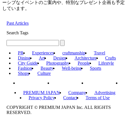
ーシブなイベントのご案内や、特別なプレゼント企画も予定
しています。
Past Articles
Search Tags
PR
Experiences
craftmanship
Travel
Dining
Art
Design
Architecture
Crafts
City Guide
Photography
People
Lifestyle
Fashion
Beauty
Well-being
Sports
Shops
Culture
PREMIUM JAPAN
Company
Advertising
Privacy Policy
Contact
Terms of Use
COPYRIGHT © PREMIUM JAPAN Inc. ALL RIGHTS
RESERVED.