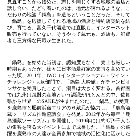
見直すことから始めた。志しを同じくする地域の酒店と
話し合い、たどり着いたのは、地元が誇れるような、こ
だわりの地酒「鍋島」を造るということだった。そして
「鍋島」を応援してくれる地域の酒店と特約店契約を結
び、育てる。富久千代酒造では直販も、インターネット
販売も行っていない。そうやって蔵元も、酒店も、消費
者も三方得な円環が生まれた。
「鍋島」を始めた当初は、認知度もなく、売上も厳しい
時期もあったが、徐々に日本酒愛好家の支持を高めてい
った頃、2011年、IWC（インターナショナル・ワイン・
チャレンジ）sake部門で、「鍋島 大吟醸」がチャンピオ
ンサケを受賞したことで、潮目は大きく変わる。首都圏
では九州は焼酎の産地という認識がほとんどの中、佐賀
県から世界一のSAKEが生まれたのだ。「鍋島」の受賞
を鹿島市と肥前浜宿エリアの６蔵元が協力し、「鹿島酒
蔵ツーリズム推進協議会」を発足。2012年から毎年「鹿
島酒蔵ツーリズム」を開催し、2019年には約9万9千人も
の集客を誇る大イベントにまで成長した。「鍋島」の飛
躍を鹿島市の人達が全員参加で地域の活性化に活かした