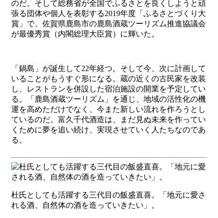
のだ。そして総務省が全国でふるさとを良くしようと頑
張る団体や個人を表彰する2019年度「ふるさとづくり大
賞」で、佐賀県鹿島市の鹿島酒蔵ツーリズム推進協議会
が最優秀賞（内閣総理大臣賞）に輝いた。
「鍋島」が誕生して22年経つ。そして今、次に計画して
いることがもうすぐ形になる。蔵の近くの古民家を改装
し、レストランを併設した宿泊施設の開業を予定してい
る。「鹿島酒蔵ツーリズム」を通じ、地域の活性化の機
運を高めただけでなく、今また新しい流れを作ろうとし
ているのだ。富久千代酒造は、まだ見ぬ未来を作ってい
くために夢を追い続け、実現させていく人たちなのであ
る。
杜氏としても活躍する三代目の飯盛直喜。「地元に愛さ
れる酒、自然体の酒を造っていきたい」。