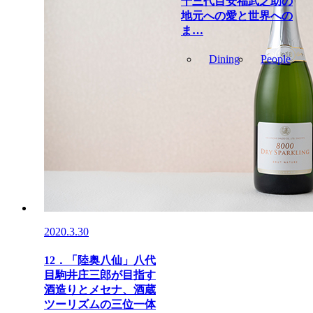
十三代目安福武之助の
地元への愛と世界への
ま…
Dining
People
2020.3.30
12．「陸奥八仙」八代
目駒井庄三郎が目指す
酒造りとメセナ、酒蔵
ツーリズムの三位一体