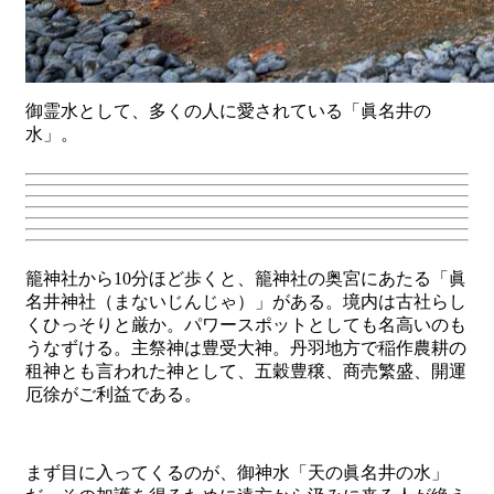
御霊水として、多くの人に愛されている「眞名井の
水」。
籠神社から10分ほど歩くと、籠神社の奥宮にあたる「眞
名井神社（まないじんじゃ）」がある。境内は古社らし
くひっそりと厳か。パワースポットとしても名高いのも
うなずける。主祭神は豊受大神。丹羽地方で稲作農耕の
租神とも言われた神として、五穀豊穣、商売繁盛、開運
厄徐がご利益である。
まず目に入ってくるのが、御神水「天の眞名井の水」