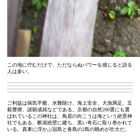
この地に佇むだけで、ただならぬパワーを感じると語る
人は多い。
ご利益は病気平癒、水難除け、海上安全、大漁満足、五
穀豊穣、諸願成就などである。京都の自然200選にも選
ばれているこの神社は、鳥居の向こうは海という絶景神
社でもある。断崖絶壁に建ち、黒い奇石に取り巻かれて
いる。真東に浮かぶ冠島と沓島の2島の眺めが壮大だ。