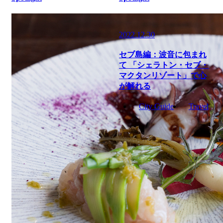
2022.12.30
セブ島編：波音に包まれ
て 「シェラトン・セブ・
マクタンリゾート」で心
が解れる
City Guide
Travel