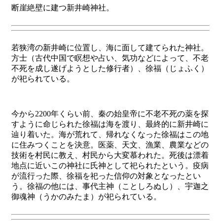
断崖絶壁に建つ新井崎神社。
若狭湾の新井崎に位置し、海に面して建てられた神社。
方士（古代中国で瞑想や占い、気功などによって、不老
不死を成し遂げようとした修行者）、徐福（じょふく）
が祀られている。
今から2200年くらい前、秦の始皇帝に不老不死の薬を探
すように命じられた徐福は海を渡り、最終的に新井崎に
辿り着いた。海が荒れて、帰れなくなった徐福はこの地
に住みつくことを決意。医薬、天文、漁業、農業などの
技術を村民に教え、村民から大変慕われた。死後は漂着
地点に近いこの神社に氏神として祀られたという。疫病
が流行った際、徐福を祀った信仰の対象となったとい
う。徐福の他には、事代主神（ことしろぬし）、宇迦之
御魂神（うかのみたま）が祀られている。