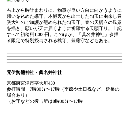
右上から時計まわりに、物事が良い方向に向かうように
願いを込めた導守、本殿裏から出土した勾玉に由来し豊
受大神のご加護が籠められた勾玉守、春の天橋立の風景
を描き、願いが天に届くように祈願する天願守り。上記
すべて初穂料1,000円。このほか、「眞名井神社」参拝
者限定で特別授与される桃守、豊藤守などもある。
元伊勢籠神社・眞名井神社
京都府宮津市字大垣430
参拝時間 7時30分〜17時（季節や土日祝など、延長の
場合あり）
（お守などの授与所は8時30分〜17時