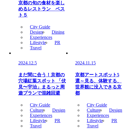
京都の旬の食材を楽し
めるレストラン ベス
ト５
City Guide
Design
Dining
Experiences
Lifestyle
PR
Travel
2024.12.5
2024.11.15
まだ間に合う！京都の
京都アートスポット5
穴場紅葉スポット 「伏
選～見る、体験する、
見〜宇治」まるっと周
世界観に没入できる京
遊プランで混雑回避
都
City Guide
City Guide
Culture
Design
Culture
Design
Experiences
Experiences
Lifestyle
PR
Lifestyle
PR
Travel
Travel