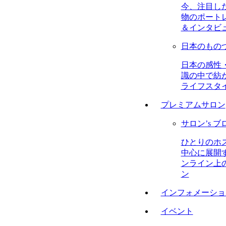
今、注目し
物のポート
＆インタビ
日本のもの
日本の感性
識の中で紡
ライフスタ
プレミアムサロン
サロン’s ブ
ひとりのホ
中心に展開
ンライン上
ン
インフォメーショ
イベント