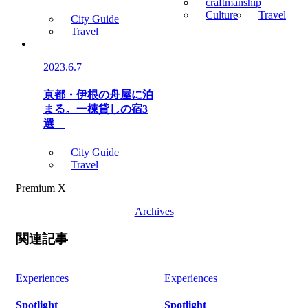
craftmanship
Culture
Travel
City Guide
Travel
2023.6.7
京都・伊根の舟屋に泊
まる。一棟貸しの宿3
選
City Guide
Travel
Premium X
Archives
関連記事
Experiences
Experiences
Spotlight
Spotlight