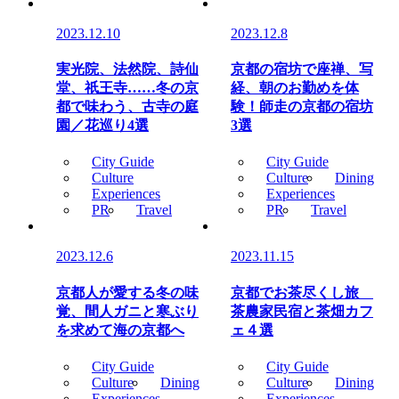
2023.12.10
2023.12.8
実光院、法然院、詩仙
京都の宿坊で座禅、写
堂、祇王寺……冬の京
経、朝のお勤めを体
都で味わう、古寺の庭
験！師走の京都の宿坊
園／花巡り4選
3選
City Guide
City Guide
Culture
Culture
Dining
Experiences
Experiences
PR
Travel
PR
Travel
2023.12.6
2023.11.15
京都人が愛する冬の味
京都でお茶尽くし旅
覚、間人ガニと寒ぶり
茶農家民宿と茶畑カフ
を求めて海の京都へ
ェ４選
City Guide
City Guide
Culture
Dining
Culture
Dining
Experiences
Experiences