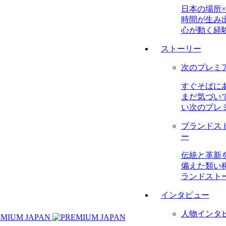
日本の場所×
時間が生み
心が動く経
ストーリー
次のプレミ
すぐそばに
まだ気づい
い次のプレ
ブランドス
ー
伝統と革新
備えた類い
ランドスト
インタビュー
人物インタ