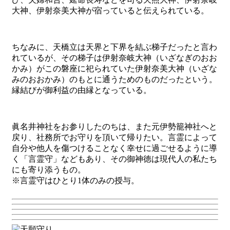
大神、伊射奈美大神が宿っていると伝えられている。
ちなみに、天橋立は天界と下界を結ぶ梯子だったと言わ
れているが、その梯子は伊射奈岐大神（いざなぎのおお
かみ）がこの磐座に祀られていた伊射奈美大神（いざな
みのおおかみ）のもとに通うためのものだったという。
縁結びが御利益の由縁となっている。
眞名井神社をお参りしたのちは、また元伊勢籠神社へと
戻り、社務所でお守りを頂いて帰りたい。言霊によって
自分や他人を傷つけることなく幸せに過ごせるように導
く「言霊守」などもあり、その御神徳は現代人の私たち
にも寄り添うもの。
※言霊守はひとり1体のみの授与。