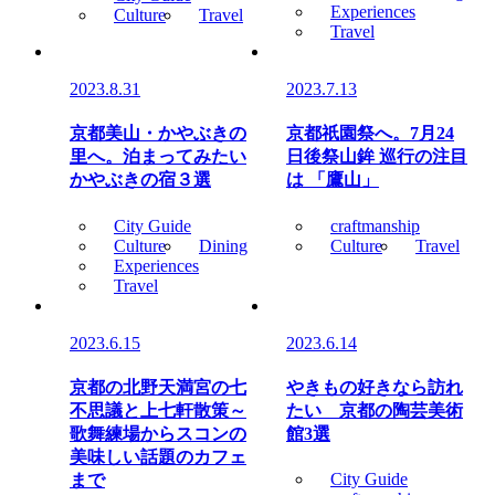
Experiences
Culture
Travel
Travel
2023.8.31
2023.7.13
京都美山・かやぶきの
京都祇園祭へ。7月24
里へ。泊まってみたい
日後祭山鉾 巡行の注目
かやぶきの宿３選
は 「鷹山」
City Guide
craftmanship
Culture
Dining
Culture
Travel
Experiences
Travel
2023.6.15
2023.6.14
京都の北野天満宮の七
やきもの好きなら訪れ
不思議と上七軒散策～
たい 京都の陶芸美術
歌舞練場からスコンの
館3選
美味しい話題のカフェ
City Guide
まで