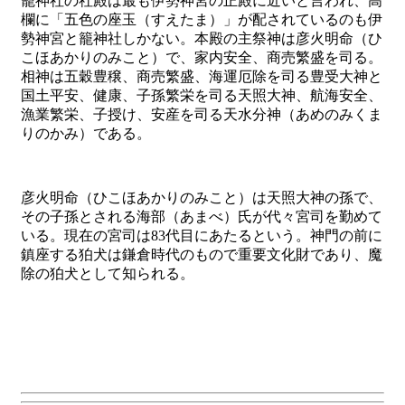
籠神社の社殿は最も伊勢神宮の正殿に近いと言われ、高
欄に「五色の座玉（すえたま）」が配されているのも伊
勢神宮と籠神社しかない。本殿の主祭神は彦火明命（ひ
こほあかりのみこと）で、家内安全、商売繁盛を司る。
相神は五穀豊穣、商売繁盛、海運厄除を司る豊受大神と
国土平安、健康、子孫繁栄を司る天照大神、航海安全、
漁業繁栄、子授け、安産を司る天水分神（あめのみくま
りのかみ）である。
彦火明命（ひこほあかりのみこと）は天照大神の孫で、
その子孫とされる海部（あまべ）氏が代々宮司を勤めて
いる。現在の宮司は83代目にあたるという。神門の前に
鎮座する狛犬は鎌倉時代のもので重要文化財であり、魔
除の狛犬として知られる。