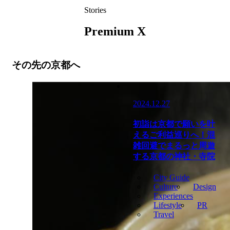
Stories
Premium X
その先の京都へ
2024.12.27
初詣は京都で願いを叶
えるご利益巡りへ！混
雑回避でまるっと周遊
する京都の神社・寺院
City Guide
Culture
Design
Experiences
Lifestyle
PR
Travel