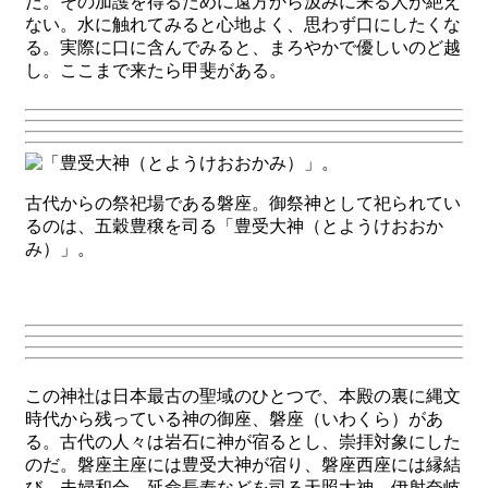
だ。その加護を得るために遠方から汲みに来る人が絶え
ない。水に触れてみると心地よく、思わず口にしたくな
る。実際に口に含んでみると、まろやかで優しいのど越
し。ここまで来たら甲斐がある。
古代からの祭祀場である磐座。御祭神として祀られてい
るのは、五穀豊穣を司る「豊受大神（とようけおおか
み）」。
この神社は日本最古の聖域のひとつで、本殿の裏に縄文
時代から残っている神の御座、磐座（いわくら）があ
る。古代の人々は岩石に神が宿るとし、崇拝対象にした
のだ。磐座主座には豊受大神が宿り、磐座西座には縁結
び、夫婦和合、延命長寿などを司る天照大神、伊射奈岐