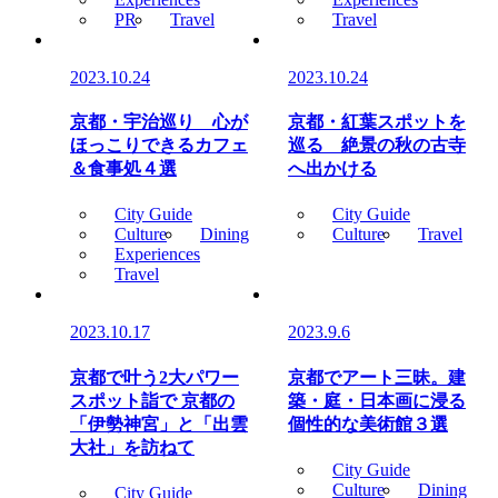
PR
Travel
Travel
2023.10.24
2023.10.24
京都・宇治巡り 心が
京都・紅葉スポットを
ほっこりできるカフェ
巡る 絶景の秋の古寺
＆食事処４選
へ出かける
City Guide
City Guide
Culture
Dining
Culture
Travel
Experiences
Travel
2023.10.17
2023.9.6
京都で叶う2大パワー
京都でアート三昧。建
スポット詣で 京都の
築・庭・日本画に浸る
「伊勢神宮」と「出雲
個性的な美術館３選
大社」を訪ねて
City Guide
Culture
Dining
City Guide