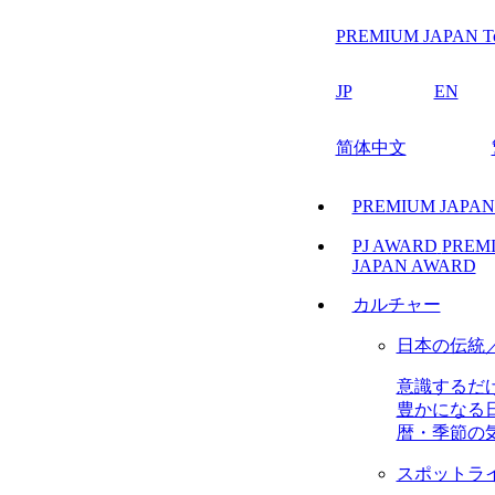
PREMIUM JAPAN T
JP
EN
简体中文
PREMIUM JAPA
PJ AWARD
PREM
JAPAN AWARD
カルチャー
日本の伝統
意識するだ
豊かになる
暦・季節の
スポットラ