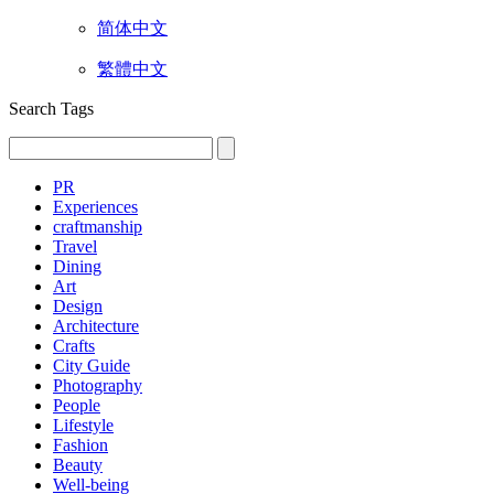
简体中文
繁體中文
Search Tags
PR
Experiences
craftmanship
Travel
Dining
Art
Design
Architecture
Crafts
City Guide
Photography
People
Lifestyle
Fashion
Beauty
Well-being