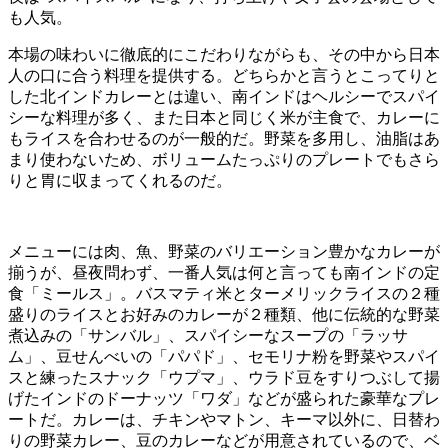
も人気。
本場の味わいに徹底的にこだわりながらも、その中から日本
人の口に合う料理を提供する。どちらかと言うとこってりと
した北インドカレーとは違い、南インドはヘルシーでスパイ
シーな料理が多く、また日本と同じく米が主食で、カレーに
もライスを合わせるのが一般的だ。野菜を多用し、油脂はあ
まり使わないため、ボリュームたっぷりのプレートでもさら
りと胃に収まってくれるのだ。
メニューには肉、魚、野菜のバリエーション豊かなカレーが
揃うが、昼夜問わず、一番人気は何と言っても南インドの定
食「ミールス」。バスマティ米とターメリックライスの２種
盛りのライスとお好みのカレーが２種類、他に伝統的な野菜
煮込みの「サンバル」、スパイシーなスープの「ラッサ
ム」、豆せんべいの「パパド」、セモリナ粉を野菜やスパイ
スと練ったスナック「ウプマ」、ウラド豆をすりつぶして揚
げたインドのドーナッツ「ワダ」などが盛られた豪華なプレ
ートだ。カレーは、チキンやマトン、キーマ以外に、日替わ
りの野菜カレー、豆のカレーなどが用意されているので、ベ