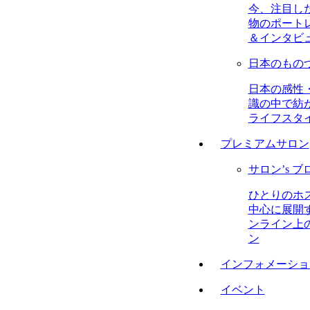
今、注目し
物のポート
＆インタビ
日本のもの
日本の感性
識の中で紡
ライフスタ
プレミアムサロン
サロン’s ブ
ひとりのホ
中心に展開
ンライン上
ン
インフォメーショ
イベント