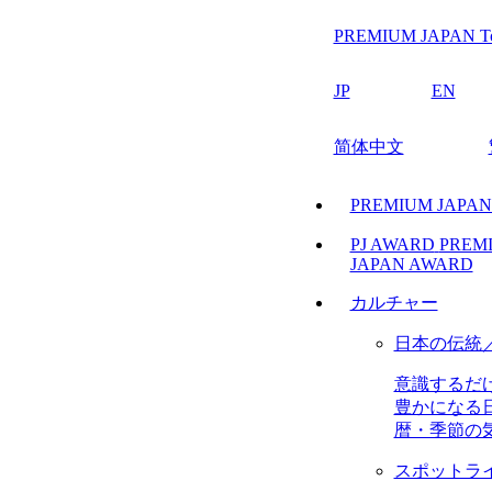
PREMIUM JAPAN T
JP
EN
简体中文
PREMIUM JAPA
PJ AWARD
PREM
JAPAN AWARD
カルチャー
日本の伝統
意識するだ
豊かになる
暦・季節の
スポットラ