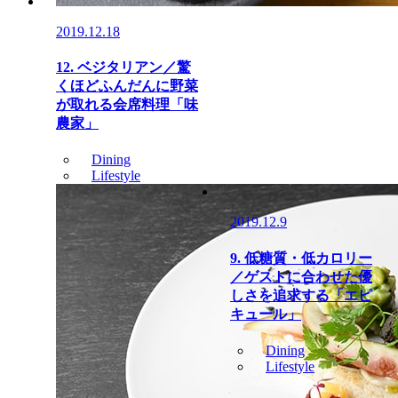
2019.12.18
12. ベジタリアン／驚
くほどふんだんに野菜
が取れる会席料理「味
農家」
Dining
Lifestyle
2019.12.9
9. 低糖質・低カロリー
／ゲストに合わせた優
しさを追求する「エピ
キュール」
Dining
Lifestyle