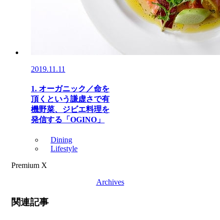
2019.11.11
1. オーガニック／命を
頂くという謙虚さで有
機野菜、ジビエ料理を
発信する「OGINO」
Dining
Lifestyle
Premium X
Archives
関連記事