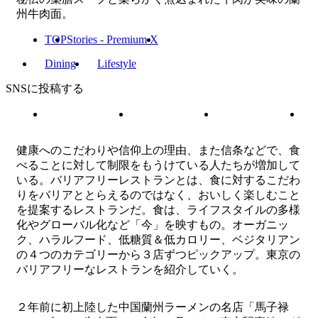
州牛肉面。
TOP
Stories - Premium X
Dining
Lifestyle
SNSに投稿する
健康へのこだわりや信仰上の理由、また信条などで、食
べることに対して制限をもうけている人たちが増加して
いる。バリアフリーレストランとは、食に対するこだわ
りをバリアととらえるのではなく、おいしく楽しむこと
を提案するレストランだ。食は、ライフスタイルの多様
化やグローバル化など「今」を映すもの。オーガニッ
ク、ハラルフード、低糖質＆低カロリー、ベジタリアン
の４つのカテゴリーから３店ずつピックアップ。東京の
バリアフリーなレストランを紹介していく。
２年前に初上陸した中国蘭州ラーメンの名店「馬子禄