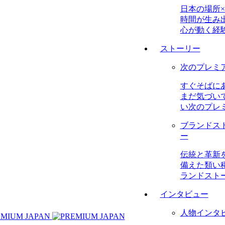
日本の場所×
時間が生み
心が動く経
ストーリー
次のプレミ
すぐそばに
まだ気づい
い次のプレ
ブランドス
ー
伝統と革新
備えた類い
ランドスト
インタビュー
人物インタ