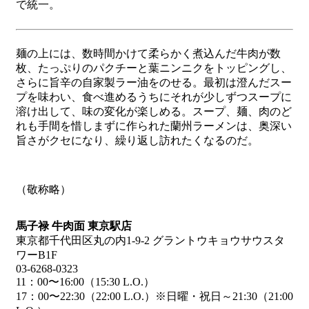
で統一。
麺の上には、数時間かけて柔らかく煮込んだ牛肉が数
枚、たっぷりのパクチーと葉ニンニクをトッピングし、
さらに旨辛の自家製ラー油をのせる。最初は澄んだスー
プを味わい、食べ進めるうちにそれが少しずつスープに
溶け出して、味の変化が楽しめる。スープ、麺、肉のど
れも手間を惜しまずに作られた蘭州ラーメンは、奥深い
旨さがクセになり、繰り返し訪れたくなるのだ。
（敬称略）
馬子禄 牛肉面 東京駅店
東京都千代田区丸の内1-9-2 グラントウキョウサウスタ
ワーB1F
03-6268-0323
11：00〜16:00（15:30 L.O.）
17：00〜22:30（22:00 L.O.）※日曜・祝日～21:30（21:00