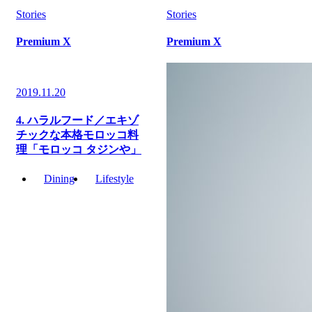
Stories
Stories
Premium X
Premium X
2019.11.20
4. ハラルフード／エキゾ
チックな本格モロッコ料
理「モロッコ タジンや」
Dining
Lifestyle