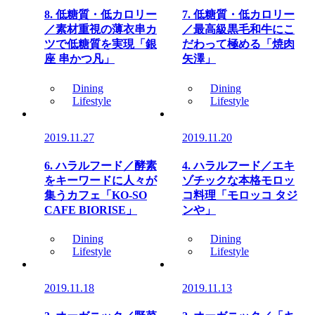
8. 低糖質・低カロリー
7. 低糖質・低カロリー
／素材重視の薄衣串カ
／最高級黒毛和牛にこ
ツで低糖質を実現「銀
だわって極める「焼肉
座 串かつ凡」
矢澤」
Dining
Dining
Lifestyle
Lifestyle
2019.11.27
2019.11.20
6. ハラルフード／酵素
4. ハラルフード／エキ
をキーワードに人々が
ゾチックな本格モロッ
集うカフェ「KO-SO
コ料理「モロッコ タジ
CAFE BIORISE」
ンや」
Dining
Dining
Lifestyle
Lifestyle
2019.11.18
2019.11.13