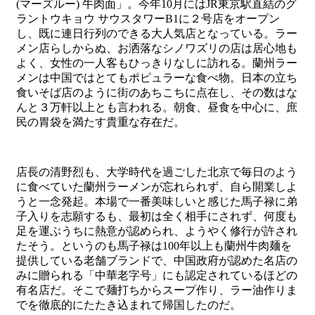
(マーズルー) 牛肉面」。今年10月にはJR東京駅直結のグ
ラントウキョウ サウスタワーB1に２号店をオープン
し、既に連日行列のできる大人気店となっている。ラー
メン店らしからぬ、お洒落なシノワズリの店は居心地も
よく、女性の一人客もひっきりなしに訪れる。蘭州ラー
メンは中国ではとてもポピュラーな食べ物。日本の立ち
食いそば店のように街のあちこちに点在し、その数はな
んと３万軒以上とも言われる。朝食、昼食を中心に、庶
民の胃袋を満たす貴重な存在だ。
店長の清野烈も、大学時代を過ごした北京で毎日のよう
に食べていた蘭州ラーメンが忘れられず、自ら開業しよ
うと一念発起。本場で一番美味しいと感じた馬子禄に弟
子入りを志願するも、最初は全く相手にされず、何度も
足を運ぶうちに熱意が認められ、ようやく修行が許され
たそう。というのも馬子禄は100年以上も蘭州牛肉麺を
提供している老舗ブランドで、中国政府が認めた名店の
みに贈られる「中華老字号」にも認定されているほどの
有名店だ。そこで麺打ちからスープ作り、ラー油作りま
でを徹底的にたたき込まれて帰国したのだ。