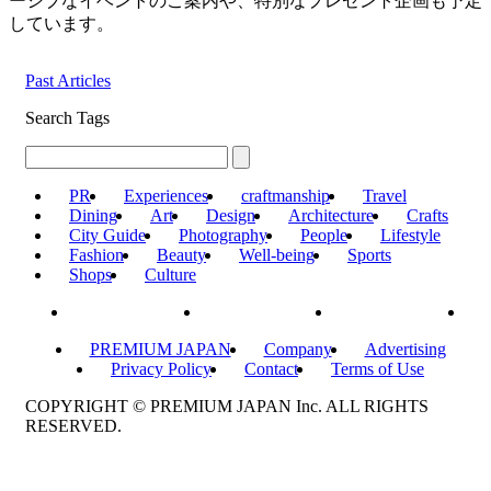
ーシブなイベントのご案内や、特別なプレゼント企画も予定
しています。
Past Articles
Search Tags
PR
Experiences
craftmanship
Travel
Dining
Art
Design
Architecture
Crafts
City Guide
Photography
People
Lifestyle
Fashion
Beauty
Well-being
Sports
Shops
Culture
PREMIUM JAPAN
Company
Advertising
Privacy Policy
Contact
Terms of Use
COPYRIGHT © PREMIUM JAPAN Inc. ALL RIGHTS
RESERVED.