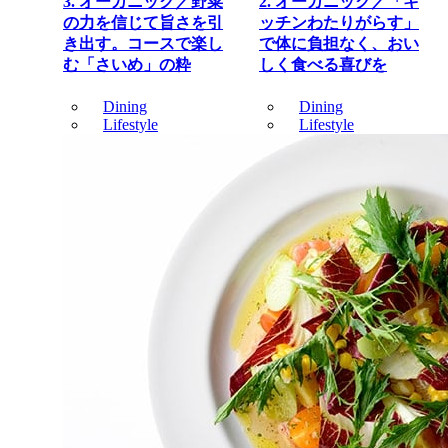
3. オーガニック／野菜
2. オーガニック／「キ
の力を信じて旨さを引
ッチンわたりがらす」
き出す。コースで楽し
で体に負担なく、おい
む「さいめ」の粋
しく食べる喜びを
Dining
Dining
Lifestyle
Lifestyle