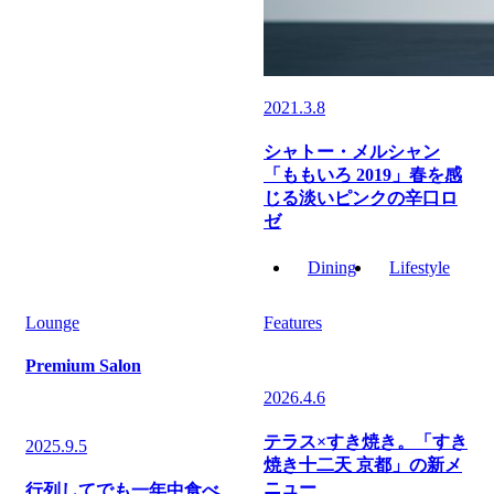
2021.3.8
シャトー・メルシャン
「ももいろ 2019」春を感
じる淡いピンクの辛口ロ
ゼ
Dining
Lifestyle
Lounge
Features
Premium Salon
2026.4.6
テラス×すき焼き。「すき
2025.9.5
焼き十二天 京都」の新メ
ニュー
行列してでも一年中食べ