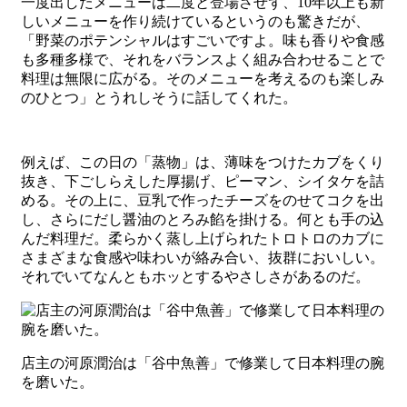
一度出したメニューは二度と登場させず、10年以上も新
しいメニューを作り続けているというのも驚きだが、
「野菜のポテンシャルはすごいですよ。味も香りや食感
も多種多様で、それをバランスよく組み合わせることで
料理は無限に広がる。そのメニューを考えるのも楽しみ
のひとつ」とうれしそうに話してくれた。
例えば、この日の「蒸物」は、薄味をつけたカブをくり
抜き、下ごしらえした厚揚げ、ピーマン、シイタケを詰
める。その上に、豆乳で作ったチーズをのせてコクを出
し、さらにだし醤油のとろみ餡を掛ける。何とも手の込
んだ料理だ。柔らかく蒸し上げられたトロトロのカブに
さまざまな食感や味わいが絡み合い、抜群においしい。
それでいてなんともホッとするやさしさがあるのだ。
店主の河原潤治は「谷中魚善」で修業して日本料理の腕
を磨いた。