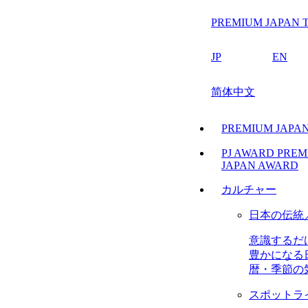
PREMIUM JAPAN T
JP
EN
简体中文
PREMIUM JAP
PJ AWARD
PREM
JAPAN AWARD
カルチャー
日本の伝統
意識するだ
豊かになる
暦・季節の
スポットラ