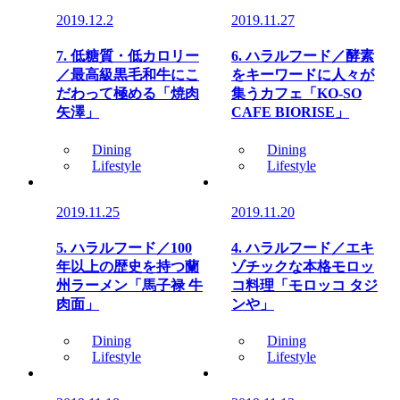
2019.12.2
2019.11.27
7. 低糖質・低カロリー
6. ハラルフード／酵素
／最高級黒毛和牛にこ
をキーワードに人々が
だわって極める「焼肉
集うカフェ「KO-SO
矢澤」
CAFE BIORISE」
Dining
Dining
Lifestyle
Lifestyle
2019.11.25
2019.11.20
5. ハラルフード／100
4. ハラルフード／エキ
年以上の歴史を持つ蘭
ゾチックな本格モロッ
州ラーメン「馬子禄 牛
コ料理「モロッコ タジ
肉面」
ンや」
Dining
Dining
Lifestyle
Lifestyle