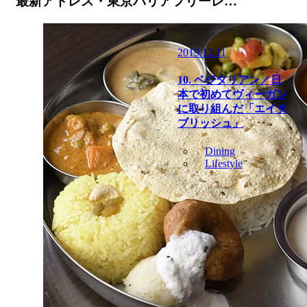
最新アドレス・東京バリアフリーレ…
2019.12.11
10. ベジタリアン／日
本で初めてヴィーガン
に取り組んだ「エイタ
ブリッシュ」
Dining
Lifestyle