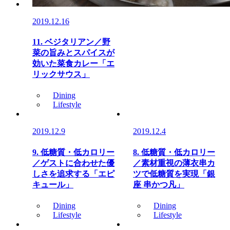
2019.12.16
11. ベジタリアン／野
菜の旨みとスパイスが
効いた菜食カレー「エ
リックサウス」
Dining
Lifestyle
2019.12.9
2019.12.4
9. 低糖質・低カロリー
8. 低糖質・低カロリー
／ゲストに合わせた優
／素材重視の薄衣串カ
しさを追求する「エピ
ツで低糖質を実現「銀
キュール」
座 串かつ凡」
Dining
Dining
Lifestyle
Lifestyle