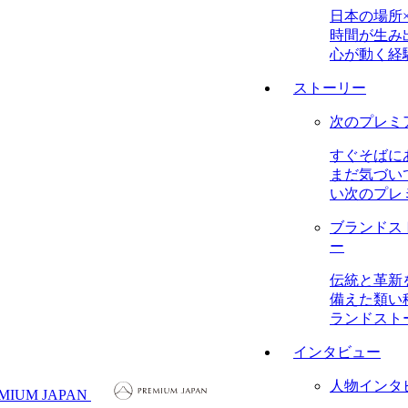
日本の場所
時間が生み
心が動く経
ストーリー
次のプレミ
すぐそばに
まだ気づい
い次のプレ
ブランドス
ー
伝統と革新
備えた類い
ランドスト
インタビュー
人物インタ