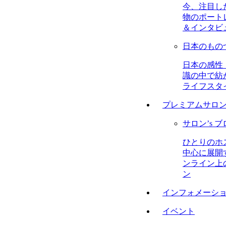
今、注目し
物のポート
＆インタビ
日本のもの
日本の感性
識の中で紡
ライフスタ
プレミアムサロ
サロン’s 
ひとりのホ
中心に展開
ンライン上
ン
インフォメーシ
イベント