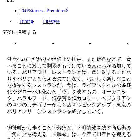
TOP
Stories - Premium X
Dining
Lifestyle
SNSに投稿する
健康へのこだわりや信仰上の理由、また信条などで、食
べることに対して制限をもうけている人たちが増加して
いる。バリアフリーレストランとは、食に対するこだわ
りをバリアととらえるのではなく、おいしく楽しむこと
を提案するレストランだ。食は、ライフスタイルの多様
化やグローバル化など「今」を映すもの。オーガニッ
ク、ハラルフード、低糖質＆低カロリー、ベジタリアン
の４つのカテゴリーから３店ずつピックアップ。東京の
バリアフリーなレストランを紹介していく。
御徒町から歩くこと10分ほど、下町情緒を残す商店街の
一角に店を構える「味農家」は、今年で11年目を迎える