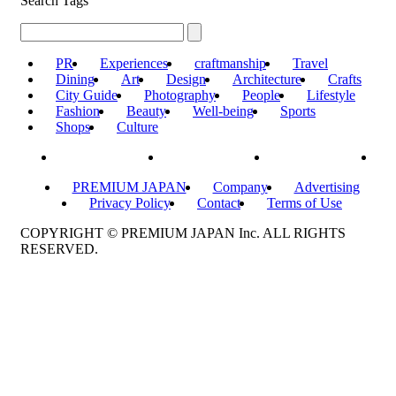
Search Tags
PR
Experiences
craftmanship
Travel
Dining
Art
Design
Architecture
Crafts
City Guide
Photography
People
Lifestyle
Fashion
Beauty
Well-being
Sports
Shops
Culture
PREMIUM JAPAN
Company
Advertising
Privacy Policy
Contact
Terms of Use
COPYRIGHT © PREMIUM JAPAN Inc. ALL RIGHTS
RESERVED.