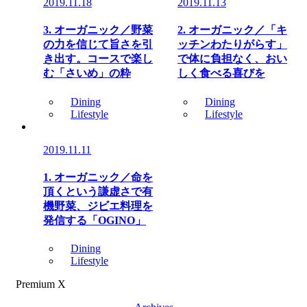
2019.11.18
2019.11.13
3. オーガニック／野菜
2. オーガニック／「キ
の力を信じて旨さを引
ッチンわたりがらす」
き出す。コースで楽し
で体に負担なく、おい
む「さいめ」の粋
しく食べる喜びを
Dining
Dining
Lifestyle
Lifestyle
2019.11.11
1. オーガニック／命を
頂くという謙虚さで有
機野菜、ジビエ料理を
発信する「OGINO」
Dining
Lifestyle
Premium X