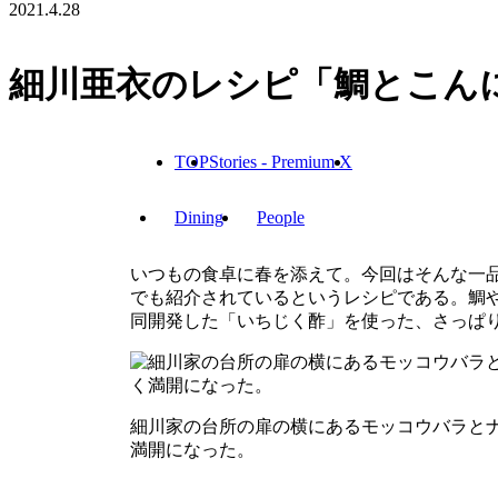
2021.4.28
細川亜衣のレシピ「鯛とこん
TOP
Stories - Premium X
Dining
People
いつもの食卓に春を添えて。今回はそんな一品と
でも紹介されているというレシピである。鯛
同開発した「いちじく酢」を使った、さっぱ
細川家の台所の扉の横にあるモッコウバラと
満開になった。