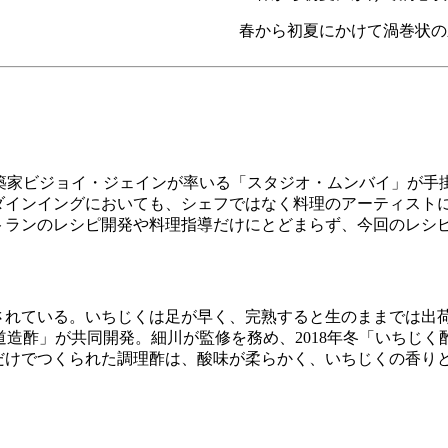
春から初夏にかけて渦巻状の
建築家ビジョイ・ジェインが率いる「スタジオ・ムンバイ」が手
ダインイングにおいても、シェフではなく料理のアーティスト
トランのレシピ開発や料理指導だけにとどまらず、今回のレシ
されている。いちじくは足が早く、完熟すると生のままでは出
道造酢」が共同開発。細川が監修を務め、2018年冬「いちじ
だけでつくられた調理酢は、酸味が柔らかく、いちじくの香り