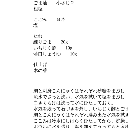
ごま油 小さじ２
粗塩
こごみ ８本
塩
たれ
練りごま 20g
いちじく酢 10g
薄口しょうゆ 10g
仕上げ
木の芽
鯛と刺身こんにゃくはそれぞれ砂糖をまぶし
流水でさっと洗い、水気を拭いて塩をまぶし
白きくらげは洗って水にひたしておく。
水気を絞って石づきを外し、いちじく酢とご
鯛とこんにゃくはそれぞれ滲み出た水気を拭
こごみは冷水にしばらくひたしてから、沸騰
ボウルに水を張り、塩を加えてうっすらと塩