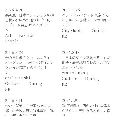
2026.4.20
2026.3.26
森英恵 日本ファッションを耕
グランド ハイアット 東京 チャ
し世界に広めた道のり「生誕
イナルーム 招聘シェフの特別デ
100年 森英恵 ヴァイタル・
ィナー
タ…
City Guide
Dining
Art
Fashion
PR
People
2026.3.24
2026.3.13
母の日に贈りたい ニコライ
「日本のワインを愛する会」が
バーグマン 「マザーズデイコレ
俳優・辰巳琢郎会長のもとでリ
クション2026」のイベント
スタートした
レ…
craftmanship
craftmanship
Culture
Dining
Culture
Dining
PR
PR
2026.3.11
2026.1.9
ついに開業、「帝国ホテル 京
箱根強羅の「円かの杜」は銘木
都」の全貌。歴史的建造物「弥
が温かい 至れり尽くせりの宿
栄会館」再生への道
だ