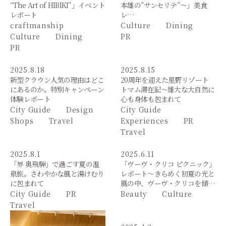
“The Art of HIBIKI”」イベント
本雄の”サンセリテ”～」美食
レポート
レ…
craftmanship
Culture
Dining
Culture
Dining
PR
PR
2025.8.18
2025.8.15
新型クラウン人気の理由はどこ
20周年を迎えた星野リゾート
にあるのか。特別キャンペーン
トマム滞在記～雄大な大自然に
体験レポート
心も身体も包まれて
City Guide
Design
City Guide
Shops
Travel
Experiences
PR
Travel
2025.8.1
2025.6.11
「界 奥飛騨」で過ごす夏の温
「ヴーヴ・クリコ ピクニック」
泉旅。さわやかな風と湯けむり
レポート～きらめく初夏の光と
に包まれて
風の中、ヴーヴ・クリコを傾…
City Guide
PR
Beauty
Culture
Travel