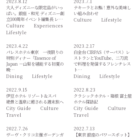
2023.8.12
2023.7.1
大人ディズニーな限定品がいっ
テキーラとお鮨！意外な美味し
ぱい。銀座・和光 ディズニー創
い組み合わせ
立100周年イベント編集長 レ…
Culture
Lifestyle
Culture
Experiences
Lifestyle
2023.4.22
2023.2.17
パレスホテル東京 一夜限りの
白金台 CIRPAS（サーパス）レ
特別ディナー「Essence of
ストランとYouTube、二刀流
Japan －山梨を堪能する初夏の
で料理を発信するフレンチレス
晩…
ト…
Dining
Lifestyle
Dining
Lifestyle
2022.9.15
2022.8.23
伊豆ホテル リゾート＆スパ
クラシックホテル・箱根 富士屋
絶景と温泉に癒される週末旅へ
ホテル探訪記
City Guide
Culture
City Guide
Culture
Travel
Travel
2022.7.26
2022.7.13
ヴーヴ・クリコ主催ガーデンガ
【東京 銀座のパワースポット】