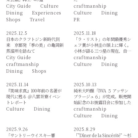
City Guide
Culture
craftmanship
Dining
Experiences
Culture
Dining
Shops
Travel
PR
2025.12.5
2025.11.18
日本のクラフトジン新時代到
「ラ・リスト」の年間最優秀シ
来 京都発「季の美」の亀岡新
ェフ賞が小林圭の頭上に輝く。
蒸溜所を訪ねて
小林が語る三つ星の現在、自…
City Guide
craftmanship
craftmanship
Culture
Dining
Dining
Shops
2025.11.14
2025.10.13
『美味求真』100年前の名著が
純米大吟醸「IWA ５ アッサン
現代に甦る ＠八雲茶寮イベン
ブラージュ６」が完成。販売開
トレポート
始記念のお披露目会に参加した
Culture
Dining
craftmanship
Culture
Dining
2025.9.26
2025.8.29
「サントリーウイスキー響
「”Dîner de la Sincérité” ～杉