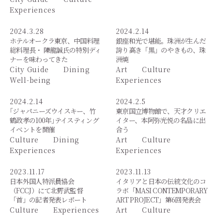
Experiences
2024.3.28
2024.2.14
ホテルオークラ東京、中国料理
銀座和光で堪能。珠洲が生んだ
総料理長・ 陳龍誠氏の特別ディ
誇り高き「黒」のやきもの、珠
ナーを味わってきた
洲焼
City Guide
Dining
Art
Culture
Well-being
Experiences
2024.2.14
2024.2.5
｢ジャパニーズウイスキー、竹
東京国立博物館で、天才クリエ
鶴政孝の100年｣テイスティング
イター、本阿弥光悦の名品に出
イベントを開催
合う
Culture
Dining
Art
Culture
Experiences
Experiences
2023.11.17
2023.11.13
日本外国人特派員協会
イタリアと日本の伝統文化のコ
（FCCJ）にて北野武監督
ラボ「MASI CONTEMPORARY
「首」の記者発表レポート
ART PROJECT」第6回発表会
Culture
Experiences
Art
Culture