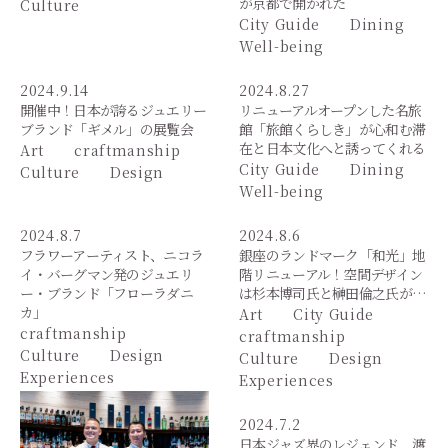
が京都で開かれた
Culture
City Guide
Dining
Well-being
2024.9.14
2024.8.27
開催中！日本が誇るジュエリー
リニューアルオープンした名旅
ブランド「ギメル」の展覧会
館「旅館くらしき」が心和む滞
在と日本文化へと誘ってくれる
Art
craftmanship
City Guide
Dining
Culture
Design
Well-being
2024.8.7
2024.8.6
フラワーアーティスト、ニコラ
銀座のランドマーク「和光」地
イ・バーグマン発のジュエリ
階リニューアル！空間デザイン
ー・ブランド「フローラダニ
は杉本博司氏と榊田倫之氏が…
カ」
Art
City Guide
craftmanship
craftmanship
Culture
Design
Culture
Design
Experiences
Experiences
2024.7.2
日本ジャズ界のレジェンド 渡