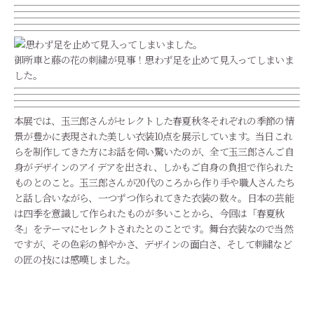
御所車と藤の花の刺繍が見事！思わず足を止めて見入ってしまいま
した。
本展では、玉三郎さんがセレクトした春夏秋冬それぞれの季節の情
景が豊かに表現された美しい衣装10点を展示しています。
当日これ
らを制作してきた方にお話を伺い驚いたのが、
全て玉三郎さんご自
身がデザインのアイデアを出され、
しかもご自身の負担で作られた
ものとのこと。玉三郎さんが20代
のころから作り手や職人さんたち
と話し合いながら、
一つずつ作られてきた衣装の数々。
日本の芸能
は四季を意識して作られたものが多いことから、
今回は「春夏秋
冬」をテーマにセレクトされたとのことです。
舞台衣装なので当然
ですが、その色彩の鮮やかさ、
デザインの面白さ、そして刺繍など
の匠の技には感嘆しました。