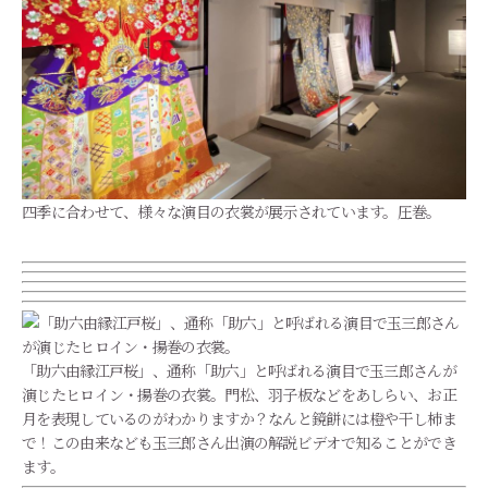
四季に合わせて、様々な演目の衣裳が展示されています。圧巻。
「助六由縁江戸桜」、通称「助六」と呼ばれる演目で玉三郎さんが
演じたヒロイン・揚巻の衣裳。門松、羽子板などをあしらい、お正
月を表現しているのがわかりますか？なんと鏡餅には橙や干し柿ま
で！この由来なども玉三郎さん出演の解説ビデオで知ることができ
ます。