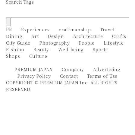
Search Tags
PR
Experiences
craftmanship
Travel
Dining
Art
Design
Architecture
Crafts
City Guide
Photography
People
Lifestyle
Fashion
Beauty
Well-being
Sports
Shops
Culture
PREMIUM JAPAN
Company
Advertising
Privacy Policy
Contact
Terms of Use
COPYRIGHT © PREMIUM JAPAN Inc. ALL RIGHTS
RESERVED.