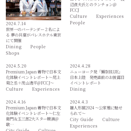
辺貞夫氏とのランチョン＠
FCCJ
Culture
Experiences
People
2024.7.14
世界一のバーテンダー２名によ
る 夢の共宴がパレスホテル東京
にて開催
Dining
People
Shops
2024.5.20
2024.4.28
Premium Japan 着物で日本文
ニューヨーク発「獺祭BLUE」
化体験イベントレポート～尾上
日本上陸 発売直前のお披露目
菊之丞＋茂山逸平＠FCCJ～
イベントレポート
Culture
Experiences
Dining
2024.4.16
2024.4.3
Premium Japan 着物で日本文
雛人形展2024 ～公家雅に魅せ
化体験イベントレポート～仁左
られて～
衛門＆玉三郎2大スター競演＠
City Guide
Culture
歌…
Experiences
City Guide
Culture