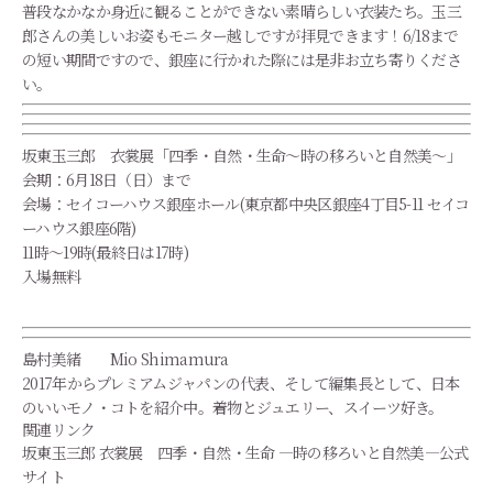
普段なかなか身近に観ることができない素晴らしい衣装たち。
玉三
郎さんの美しいお姿もモニター越しですが拝見できます！6/
18まで
の短い期間ですので、
銀座に行かれた際には是非お立ち寄りくださ
い。
坂東玉三郎 衣裳展「四季・自然・生命～時の移ろいと自然美～」
会期：6月18日（日）まで
会場：セイコーハウス銀座ホール(東京都中央区銀座4丁目5-11 セイコ
ーハウス銀座6階)
11時～19時(最終日は17時)
入場無料
島村美緒 Mio Shimamura
2017年からプレミアムジャパンの代表、そして編集長として、
日本
のいいモノ・コトを紹介中。着物とジュエリー、
スイーツ好き。
関連リンク
坂東玉三郎 衣裳展 四季・自然・生命 ―時の移ろいと自然美―公式
サイト