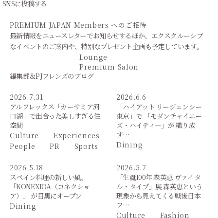
SNSに投稿する
PREMIUM JAPAN Members
へのご招待
最新情報をニュースレターでお知らせするほか、エクスクルーシブ
なイベントのご案内や、特別なプレゼント企画も予定しています。
Lounge
Premium Salon
編集部＆PJフレンズのブログ
2026.7.31
2026.6.6
アルフレックス「カーサミア河
「ハイアット リージェンシー
口湖」で出合った美しすぎる住
東京」で 「モダンチャイニー
空間
ズ・ハイティー」が 織り成
す…
Culture
Experiences
Dining
People
PR
Sports
2026.5.18
2026.5.7
スペイン料理の新しい風、
「生誕100年 森英恵 ヴァイタ
「KONEXIOA（コネクショ
ル・タイプ」展 森英恵という
ア）」 が目黒にオープン
現象から見えてくる戦後日本
フ…
Dining
Culture
Fashion