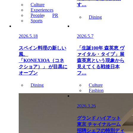
Culture
す…
Experiences
People
PR
Dining
Sports
2026.5.18
2026.5.7
スペイン料理の新しい
「生誕100年 森英恵 ヴ
風、
ァイタル・タイプ」展
「KONEXIOA（コネ
森英恵という現象から
クショア）」 が目黒に
見えてくる戦後日本
オープン
フ…
Dining
Culture
Fashion
2026.3.26
グランド ハイアット
東京 チャイナルーム
招聘シェフの特別ディ