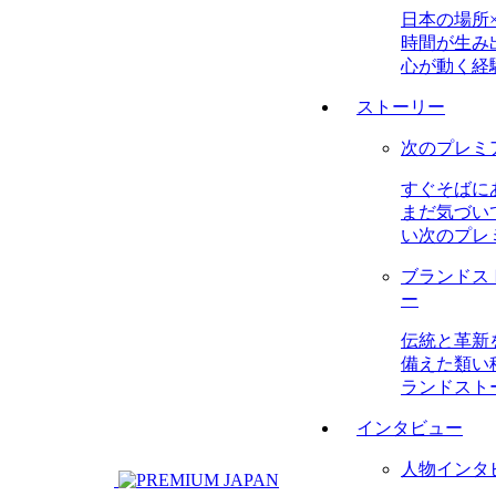
日本の場所
時間が生み
心が動く経
ストーリー
次のプレミ
すぐそばに
まだ気づい
い次のプレ
ブランドス
ー
伝統と革新
備えた類い
ランドスト
インタビュー
人物インタ