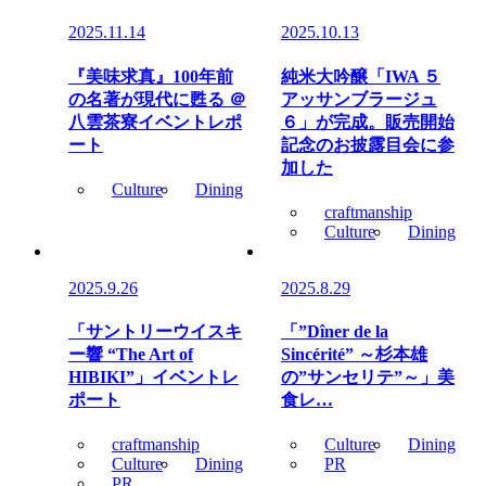
2025.11.14
2025.10.13
『美味求真』100年前
純米大吟醸「IWA ５
の名著が現代に甦る ＠
アッサンブラージュ
八雲茶寮イベントレポ
６」が完成。販売開始
ート
記念のお披露目会に参
加した
Culture
Dining
craftmanship
Culture
Dining
2025.9.26
2025.8.29
「サントリーウイスキ
「”Dîner de la
ー響 “The Art of
Sincérité” ～杉本雄
HIBIKI”」イベントレ
の”サンセリテ”～」美
ポート
食レ…
craftmanship
Culture
Dining
Culture
Dining
PR
PR