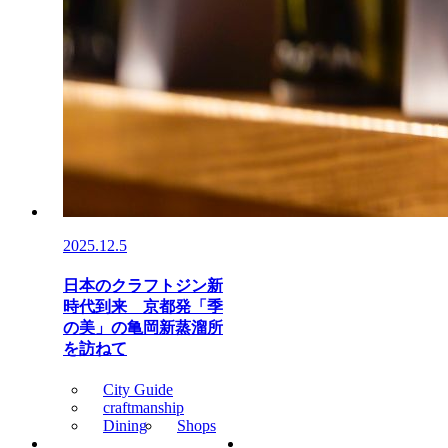
2025.12.5
日本のクラフトジン新
時代到来 京都発「季
の美」の亀岡新蒸溜所
を訪ねて
City Guide
craftmanship
Dining
Shops