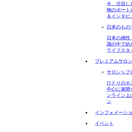
今、注目し
物のポート
＆インタビ
日本のもの
日本の感性
識の中で紡
ライフスタ
プレミアムサロ
サロン’s 
ひとりのホ
中心に展開
ンライン上
ン
インフォメーシ
イベント