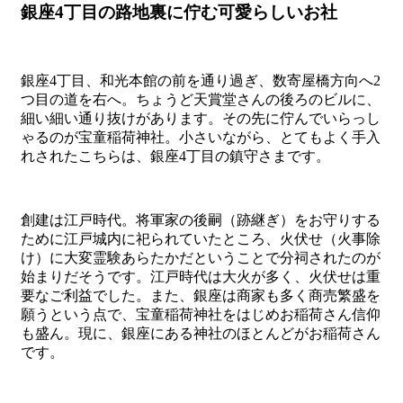
銀座4丁目の路地裏に佇む可愛らしいお社
銀座4丁目、和光本館の前を通り過ぎ、数寄屋橋方向へ2
つ目の道を右へ。ちょうど天賞堂さんの後ろのビルに、
細い細い通り抜けがあります。その先に佇んでいらっし
ゃるのが宝童稲荷神社。小さいながら、とてもよく手入
れされたこちらは、銀座4丁目の鎮守さまです。
創建は江戸時代。将軍家の後嗣（跡継ぎ）をお守りする
ために江戸城内に祀られていたところ、火伏せ（火事除
け）に大変霊験あらたかだということで分祠されたのが
始まりだそうです。江戸時代は大火が多く、火伏せは重
要なご利益でした。また、銀座は商家も多く商売繁盛を
願うという点で、宝童稲荷神社をはじめお稲荷さん信仰
も盛ん。現に、銀座にある神社のほとんどがお稲荷さん
です。