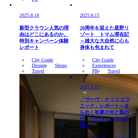
2025.8.18
2025.8.15
新型クラウン人気の理
20周年を迎えた星野リ
由はどこにあるのか。
ゾート トマム滞在記
特別キャンペーン体験
～雄大な大自然に心も
レポート
身体も包まれて
City Guide
City Guide
Design
Shops
Experiences
Travel
PR
Travel
2025.6.11
「ヴーヴ・クリコ ピク
ニック」レポート～き
らめく初夏の光と風の
中、ヴーヴ・クリコを
傾…