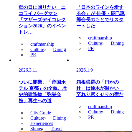
母の日に贈りたい ニ
「日本のワインを愛す
コライ バーグマン
る会」が 俳優・辰巳琢
「マザーズデイコレク
郎会長のもとでリスタ
ション2026」のイベン
ートした
トレ…
craftmanship
Culture
Dining
craftmanship
PR
Culture
Dining
PR
2026.3.11
2026.1.9
ついに開業、「帝国ホ
箱根強羅の「円かの
テル 京都」の全貌。歴
杜」は銘木が温かい
史的建造物「弥栄会
至れり尽くせりの宿だ
館」再生への道
craftmanship
Culture
Dining
City Guide
PR
Culture
Dining
Experiences
Shops
Travel