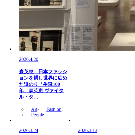
2026.4.20
森英恵 日本ファッシ
ョンを耕し世界に広め
た道のり「生誕100
年 森英恵 ヴァイタ
ル・タ…
Art
Fashion
People
2026.3.24
2026.3.13