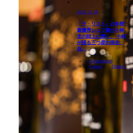
2025.11.18
「ラ・リスト」の年間
最優秀シェフ賞が小林
圭の頭上に輝く。 小林
が語る三つ星の現在、
自…
craftmanship
Culture
Dining