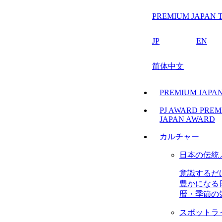
PREMIUM JAPAN T
JP
EN
简体中文
PREMIUM JAP
PJ AWARD
PREM
JAPAN AWARD
カルチャー
日本の伝統
意識するだ
豊かになる
暦・季節の
スポットラ