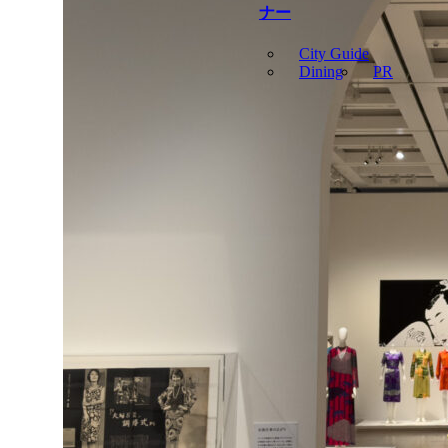
ナー
City Guide
Dining
PR