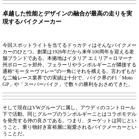
卓越した性能とデザインの融合が最高の走りを実
現するバイクメーカー
今回スポットライトを当てるドゥカティはそんなバイクメー
カーのひとつ。創業は1926年だから来年100周年を迎える老
舗ブランドである。本拠地はイタリア エミリア＝ロマーナ
州ボローニャ郊外。フェラーリやランボルギーニが隣接する
通称“モーターヴァレー”の一角にそれを構える。言わずもが
な二輪レース業界での実績は十分で、バイク界のF1「Moto
GP」や「スーパーバイク」で数々の勝利をおさめてきた。
そして現在はVWグループに属し、アウディのコントロール
下で活動。同じグループのランボルギーニとはコラボモデル
を発売する仲の良さである。つまり、ターゲットは同じとい
うこと。乗り物好き富裕層に寵愛されるバイクメーカーとい
うことだ。