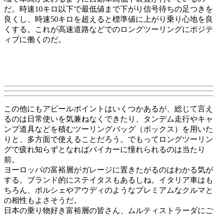
だ。時速10キロ以下で最低値まで下がり信号待ちの足つきを
良くし、時速50キロを超えると標準値に上がり乗り心地を良
くする。これが高速道路などでのロングツーリングにポジテ
ィブに働くのだ。
この他にもアピールポイントはいくつかあるが、総じて言え
るのは日常使いを気兼ねなくできたり、タンデム走行やキャ
ンプ道具などを積むツーリングバッグ（ボックス）を用いた
りと、多方面で使えることだろう。でもってロングツーリン
グで疲れ知らずとなればバイカーに憧れられるのは当たり
前。
ヨーロッパの富裕層がガレージに置きたがるのはわかる気が
する。ブランド的にステイタスもあるしね。イタリア車はも
ちろん、ポルシェやアウディのようなプレミアムなクルマと
の相性もよさそうだ。
日本の乗り物好き富裕層の皆さん、ムルティストラーダにご