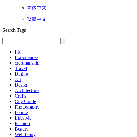
简体中文
繁體中文
Search Tags
PR
Experiences
craftmanship
Travel
Dining
Art
Design
Architecture
Crafts
City Guide
Photography
People
Lifestyle
Fashion
Beauty
Well-being