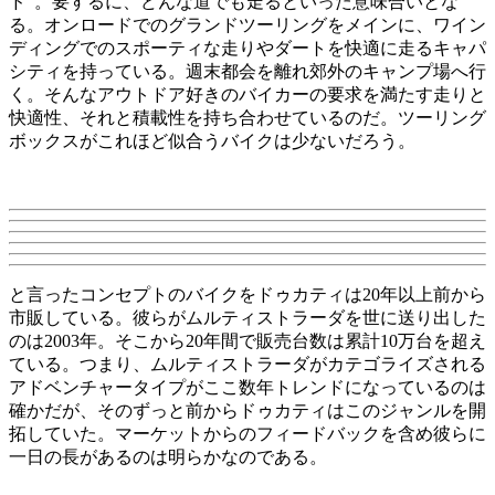
ド”。要するに、どんな道でも走るといった意味合いとな
る。オンロードでのグランドツーリングをメインに、ワイン
ディングでのスポーティな走りやダートを快適に走るキャパ
シティを持っている。週末都会を離れ郊外のキャンプ場へ行
く。そんなアウトドア好きのバイカーの要求を満たす走りと
快適性、それと積載性を持ち合わせているのだ。ツーリング
ボックスがこれほど似合うバイクは少ないだろう。
と言ったコンセプトのバイクをドゥカティは20年以上前から
市販している。彼らがムルティストラーダを世に送り出した
のは2003年。そこから20年間で販売台数は累計10万台を超え
ている。つまり、ムルティストラーダがカテゴライズされる
アドベンチャータイプがここ数年トレンドになっているのは
確かだが、そのずっと前からドゥカティはこのジャンルを開
拓していた。マーケットからのフィードバックを含め彼らに
一日の長があるのは明らかなのである。