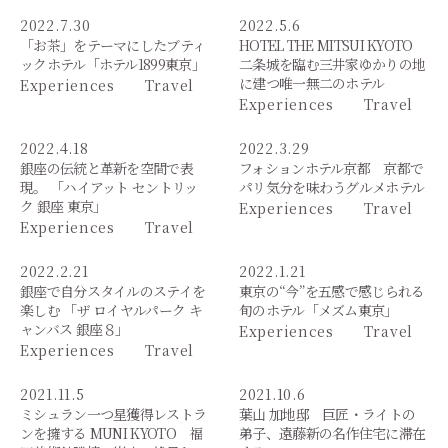
2022.7.30
2022.5.6
「お茶」をテーマにしたブティ
HOTEL THE MITSUI KYOTO
ックホテル「ホテル1899東京」
二条城を臨む三井家ゆかりの地
に建つ唯一無二のホテル
Experiences
Travel
Experiences
Travel
2022.4.18
2022.3.29
銀座の伝統と革新を空間で表
フォションホテル京都 京都で
現。 「ハイアット セントリッ
パリ気分を味わうグルメホテル
ク 銀座 東京」
Experiences
Travel
Experiences
Travel
2022.2.21
2022.1.21
銀座で自分スタイルのステイを
東京の“今”を五感で感じられる
楽しむ 「ザ ロイヤルパーク キ
旬のホテル「メズム東京」
ャンバス 銀座８」
Experiences
Travel
Experiences
Travel
2021.11.5
2021.10.6
ミシュラン一つ星獲得レストラ
葉山 加地邸 巨匠・ライトの
ンを擁する MUNI KYOTO 福
弟子、遠藤新の名作住宅に滞在