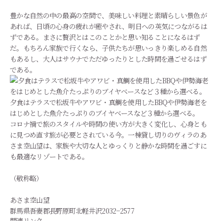
豊かな自然の中の最高の空間で、美味しい料理と素晴らしい景色が
あれば、日頃の心身の疲れが癒やされ、明日への英気につながるは
ずである。まさに贅沢とはこのことかと思い知ることになるはず
だ。もちろん家族で行くなら、子供たちが思いっきり楽しめる自然
もあるし、大人はサウナでただゆったりとした時間を過ごせるはず
である。
夕食はテラスで松坂牛やアワビ・真鯛を使用したBBQや伊勢海老を
はじめとした魚介たっぷりのブイヤベースなど３種から選べる。
コロナ禍で旅のスタイルや時間の使い方が大きく変化し、心身とも
に見つめ直す旅が必要とされている今。一棟貸し切りのヴィラのあ
さま空山望は、家族や大切な人とゆっくりと静かな時間を過ごすに
も最適なリゾートである。
（敬称略）
あさま空山望
群馬県吾妻郡長野原町北軽井沢2032−2577
関連リンク