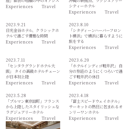
座」都会の喧騒の中のオアシス
沖縄の新拠点、ラグジュアリー
シティーホテル
Experiences
Travel
Experiences
Travel
2023.9.21
2023.8.10
日光金谷ホテル、クラシックホ
「シタディーンハーバーフロン
テルで過ごす優雅な時間
ト横浜」で横浜に暮らすように
旅をする
Experiences
Travel
Experiences
Travel
2023.7.11
2023.6.20
「センタラグランドホテル大
「ホテルインディゴ軽井沢」 自
阪」 タイの高級ホテルチェーン
分の別荘のようにくつろいで過
が日本初上陸
ごす軽井沢の休日
Experiences
Travel
Experiences
Travel
2023.5.28
2023.4.18
「プルマン東京田町」フランス
「富士スピードウェイホテル」
から上陸したスタイリッシュな
サーキットの熱狂に包まれるオ
ラグジュアリーホテル
ンリーワンホテル
Experiences
Travel
Experiences
Travel