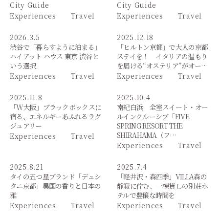
City Guide
City Guide
Experiences
Travel
Experiences
Travel
2026.3.5
2025.12.18
渋谷で「暮らすように泊まる」
「ヒルトン京都」で大人の京都
ハイアット ハウス 東京 渋谷と
ステイを！ イタリアの温もり
いう選択
を届ける“オステリア”がオー…
Experiences
Travel
Experiences
Travel
2025.11.8
2025.10.4
「W大阪」ブラックボックスに
南紀白浜 全室スイート・オー
宿る、エネルギーあふれるラグ
ルインクルーシブ「FIVE
ジュアリー
SPRING RESORT THE
SHIRAHAMA（フ…
Experiences
Travel
Experiences
Travel
2025.8.21
2025.7.4
タイの五つ星ブランド「デュシ
「軽井沢・森四季」VILLA森の
タニ京都」異国の香りと日本の
静寂に佇む、一棟貸しの別荘ホ
雅
テルで豊穣な時間を
Experiences
Travel
Experiences
Travel