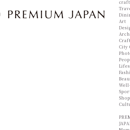
craf
Trav
Dini
Art
Desi
Arch
Craf
City
Phot
Peop
Lifes
Fash
Beau
Well
Spor
Shop
Cult
PRE
JAPA
Mem