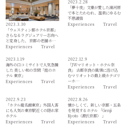
2023.2.28
「夢十夜」文豪が愛した湯河原
で本とたわむれ、温泉にゆるむ
不思議宿
2023.3.30
Experiences
Travel
「ウェスティン都ホテル京都」
さらなるラグジュアリー志向へ
と変身した、 京都の老舗ホ…
Experiences
Travel
2023.1.19
2022.12.9
海外の口コミサイトで人気急騰
「JWマリオット・ホテル奈
した 美しい和の空間「庭のホ
良」 古都奈良の風情に溶け込
テル 東京」
むマリオットの最上級カテゴリ
ーホ…
Experiences
Travel
Experiences
Travel
2022.9.23
2022.8.26
「ホテル龍名館東京」外国人客
懐かしくて、新しい京都・五条
にも人気の東京駅近くの隠れ家
を発見するホテル 「Genji
ホテル
Kyoto（源氏京都） 」
Experiences
Travel
Experiences
Travel