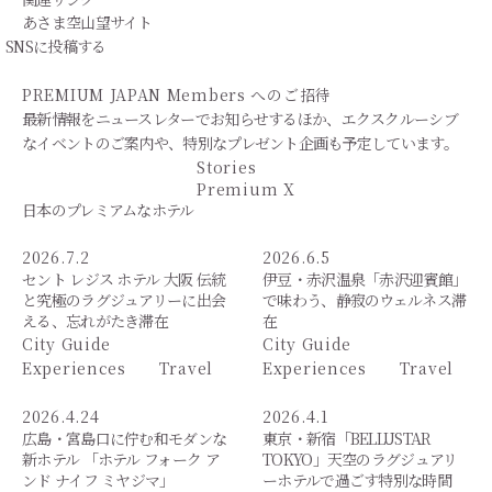
あさま空山望サイト
SNSに投稿する
PREMIUM JAPAN Members
へのご招待
最新情報をニュースレターでお知らせするほか、エクスクルーシブ
なイベントのご案内や、特別なプレゼント企画も予定しています。
Stories
Premium X
日本のプレミアムなホテル
2026.7.2
2026.6.5
セント レジス ホテル 大阪 伝統
伊豆・赤沢温泉「赤沢迎賓館」
と究極のラグジュアリーに出会
で味わう、静寂のウェルネス滞
える、忘れがたき滞在
在
City Guide
City Guide
Experiences
Travel
Experiences
Travel
2026.4.24
2026.4.1
広島・宮島口に佇む和モダンな
東京・新宿「BELLUSTAR
新ホテル 「ホテル フォーク ア
TOKYO」天空のラグジュアリ
ンド ナイフ ミヤジマ」
ーホテルで過ごす特別な時間