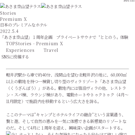
Stories
Premium X
日本のプレミアムなホテル
2022.5.4
「あさま空山望」１周年企画 プライベートサウナで〝ととのう〟体験
TOP
Stories - Premium X
Experiences
Travel
SNSに投稿する
軽井沢駅から車で約40分、浅間山を望む北軽井沢の地に、60,000㎡
以上の敷地を持つ一棟貸し切り型のヴィラリゾート「あさま空山望
（くうざんぼう）」がある。敷地内には宿泊ヴィラの他、レストラ
ン・スパ棟、ラウンジ棟があり、電動カートやトゥクトゥク（4月～
11月限定）で施設内を移動するという広大さを誇る。
ここのテーマは”キャンプとホテルライフの融合”という言葉通り、
贅と遊、そして自然の恵みを一気に体感できる新感覚のリゾートな
のだ。そして4月に１周年を迎え、興味深い企画がスタートする。