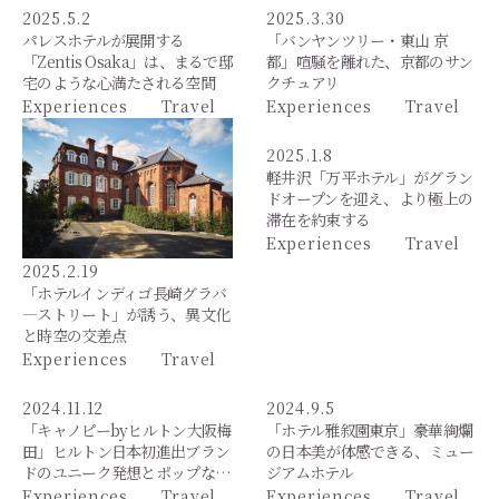
2025.5.2
2025.3.30
パレスホテルが展開する
「バンヤンツリー・東山 京
「Zentis Osaka」は、まるで邸
都」喧騒を離れた、京都のサン
宅のような心満たされる空間
クチュアリ
Experiences
Travel
Experiences
Travel
2025.1.8
軽井沢「万平ホテル」がグラン
ドオープンを迎え、より極上の
滞在を約束する
Experiences
Travel
2025.2.19
「ホテルインディゴ長崎グラバ
―ストリート」が誘う、異文化
と時空の交差点
Experiences
Travel
2024.11.12
2024.9.5
「キャノピーbyヒルトン大阪梅
「ホテル雅叙園東京」豪華絢爛
田」ヒルトン日本初進出ブラン
の日本美が体感できる、ミュー
ドのユニーク発想とポップな…
ジアムホテル
Experiences
Travel
Experiences
Travel