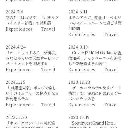
2024.7.6
2024.6.11
窓の外にはゴジラ！「ホテルグ
ホテルアナガ、絶景オーベルジ
レイスリー新宿」の特別感
ュのスイートルームで過ごす贅
沢時間
Experiences
Travel
Experiences
Travel
2024.4.24
2024.3.13
「オークウッドスイーツ横浜」
「Cuvée J2 Hôtel Osaka by 温
みなとみらいの天空サービスア
故知新」シャンパーニュを追求
パートメントを体験する
した新感覚ホテル誕生
Experiences
Travel
Experiences
Travel
2024.1.25
2023.12.23
「lyf銀座東京」ポップで楽し
「ザ・カハラホテル＆リゾート
い！コミュニティの拠点となる
横浜」で、潮風に包まれるアー
新発想ホテル
バンバカンスを
Experiences
Travel
Experiences
Travel
2023.11.20
2023.10.19
「ホテルグランバッハ東京銀
「Southwest Grand Hotel」