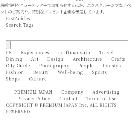
最新情報をニュースレターでお知らせするほか、エクスクルーシブなイベ
ントのご案内や、特別なプレゼント企画も予定しています。
Past Articles
Search Tags
PR
Experiences
craftmanship
Travel
Dining
Art
Design
Architecture
Crafts
City Guide
Photography
People
Lifestyle
Fashion
Beauty
Well-being
Sports
Shops
Culture
PREMIUM JAPAN
Company
Advertising
Privacy Policy
Contact
Terms of Use
COPYRIGHT © PREMIUM JAPAN Inc. ALL RIGHTS
RESERVED.