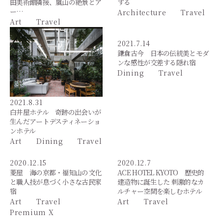
田美術館隣接、嵐山の絶景とア
する
ー…
Architecture
Travel
Art
Travel
2021.7.14
鎌倉古今 日本の伝統美とモダ
ンな感性が交差する隠れ宿
Dining
Travel
2021.8.31
白井屋ホテル 奇跡の出会いが
生んだアートデスティネーショ
ンホテル
Art
Dining
Travel
2020.12.15
2020.12.7
菱屋 海の京都・福知山の文化
ACE HOTEL KYOTO 歴史的
と職人技が息づく小さな古民家
建造物に誕生した 刺激的なカ
宿
ルチャー空間を楽しむホテル
Art
Travel
Art
Travel
Premium X