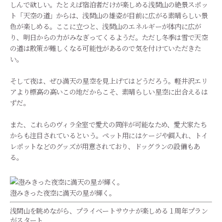
しんで欲しい。たとえば宿泊者だけが楽しめる浅間山の絶景スポッ
ト「天空の道」からは、浅間山の雄姿が目前に広がる素晴らしい景
色が楽しめる。ここに立つと、浅間山のエネルギーが体内に広が
り、明日からの力がみなぎってくるようだ。ただし冬季は雪で天空
の道は散策が難しくなる可能性があるので気を付けていただきた
い。
そして夜は、ぜひ満天の星空を見上げてはどうだろう。軽井沢エリ
アより標高の高いこの地だからこそ、素晴らしい星空に出合えるは
ずだ。
また、これらのヴィラ全室で愛犬の同伴が可能なため、愛犬家たち
からも注目されているという。ペット用にはケージや餌入れ、トイ
レポットなどのグッズが用意されており、ドッグランの設備もあ
る。
澄みきった夜空に満天の星が輝く。
浅間山を眺めながら、プライベートサウナが楽しめる１周年プラン
がスタート