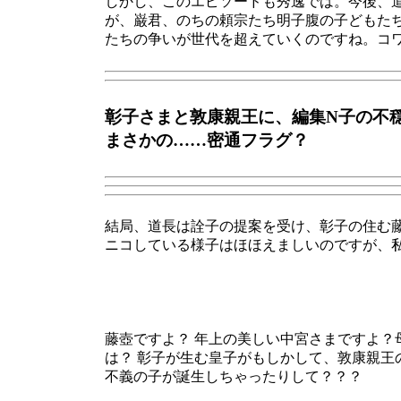
しかし、このエピソードも秀逸では。今後、
が、巌君、のちの頼宗たち明子腹の子どもた
たちの争いが世代を超えていくのですね。コ
彰子さまと敦康親王に、編集N子の不
まさかの……密通フラグ？
結局、道長は詮子の提案を受け、彰子の住む
ニコしている様子はほほえましいのですが、
藤壺ですよ？ 年上の美しい中宮さまですよ
は？ 彰子が生む皇子がもしかして、敦康親
不義の子が誕生しちゃったりして？？？