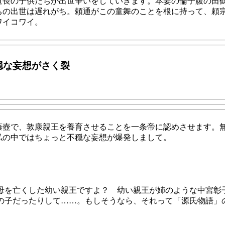
道長の子供たちが出世争いをしていきます。本妻の倫子腹の田
ちの出世は遅れがち。頼通がこの童舞のことを根に持って、頼
ワイコワイ。
穏な妄想がさく裂
藤壺で、敦康親王を養育させることを一条帝に認めさせます。
私の中ではちょっと不穏な妄想が爆発しまして。
？母を亡くした幼い親王ですよ？ 幼い親王が姉のような中宮彰
王の子だったりして……。もしそうなら、それって「源氏物語」