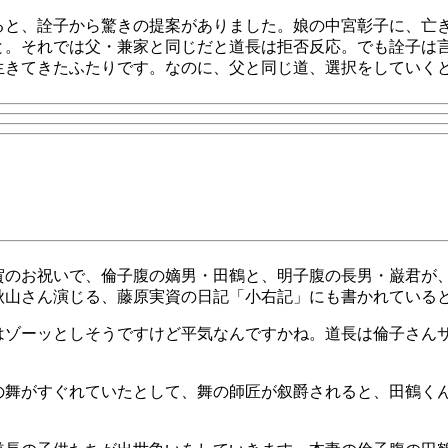
ると、詮子から驚きの提案がありました。娘の中宮彰子に、亡
と。それでは父・兼家と同じだと道長は拒否反応。でも詮子は
生きてきたふたりです。なのに、父と同じ道、選択をしていく
賀のお祝いで、倫子腹の嫡男・田鶴と、明子腹の長男・巌君が
秋山さん演じる、藤原実資の日記「小右記」にも書かれている
はゾーッとしそうですけど平気なんですかね。道長は倫子さん
の舞がすぐれていたとして、舞の師匠が叙爵されると、田鶴く