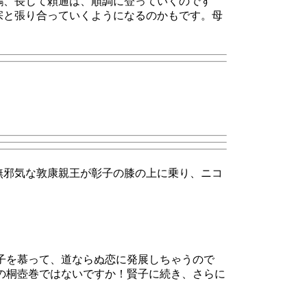
鶴、長じて頼通は、順調に登っていくのです
宗と張り合っていくようになるのかもです。母
無邪気な敦康親王が彰子の膝の上に乗り、ニコ
子を慕って、道ならぬ恋に発展しちゃうので
の桐壺巻ではないですか！賢子に続き、さらに