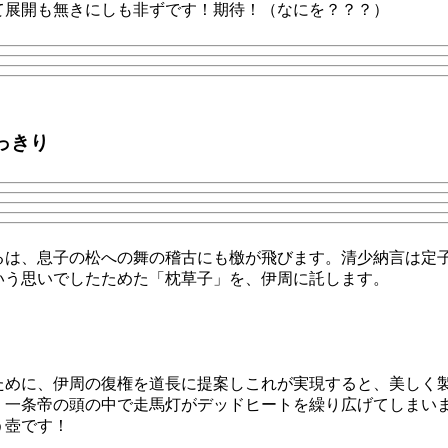
て展開も無きにしも非ずです！期待！（なにを？？？）
っきり
るは、息子の松への舞の稽古にも檄が飛びます。清少納言は定
いう思いでしたためた「枕草子」を、伊周に託します。
ために、伊周の復権を道長に提案しこれが実現すると、美しく
、一条帝の頭の中で走馬灯がデッドヒートを繰り広げてしまい
う壺です！