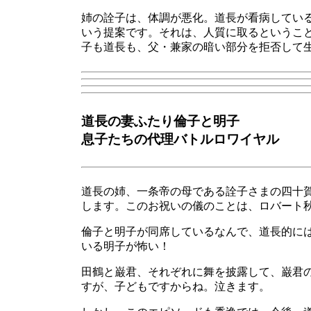
姉の詮子は、体調が悪化。道長が看病してい
いう提案です。それは、人質に取るというこ
子も道長も、父・兼家の暗い部分を拒否して
道長の妻ふたり倫子と明子
息子たちの代理バトルロワイヤル
道長の姉、一条帝の母である詮子さまの四十
します。このお祝いの儀のことは、ロバート
倫子と明子が同席しているなんで、道長的に
いる明子が怖い！
田鶴と巌君、それぞれに舞を披露して、巌君
すが、子どもですからね。泣きます。