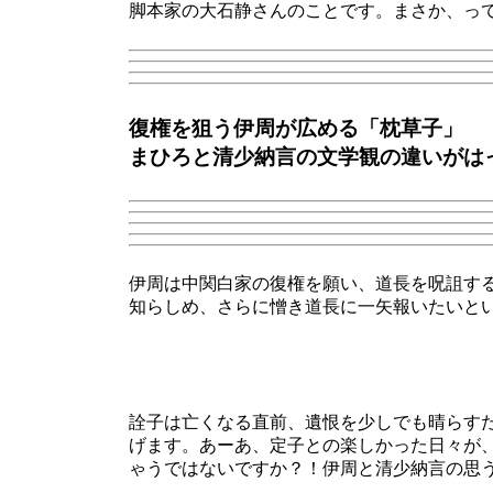
脚本家の大石静さんのことです。まさか、っ
復権を狙う伊周が広める「枕草子」
まひろと清少納言の文学観の違いがは
伊周は中関白家の復権を願い、道長を呪詛す
知らしめ、さらに憎き道長に一矢報いたいと
詮子は亡くなる直前、遺恨を少しでも晴らす
げます。あーあ、定子との楽しかった日々が
ゃうではないですか？！伊周と清少納言の思