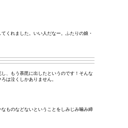
してくれました。いい人だなー。ふたりの娘・
。
死し、もう荼毘に出したというのです！そんな
ひろは泣くしかありません。
かなものなどないということをしみじみ噛み締