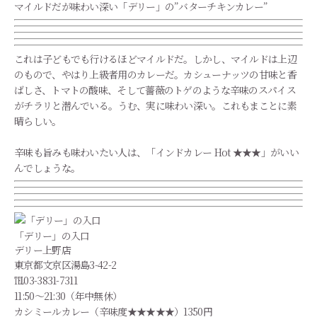
マイルドだが味わい深い「デリー」の”バターチキンカレー”
これは子どもでも行けるほどマイルドだ。しかし、マイルドは上辺
のもので、やはり上級者用のカレーだ。カシューナッツの甘味と香
ばしさ、トマトの酸味、そして薔薇のトゲのような辛味のスパイス
がチラリと潜んでいる。うむ、実に味わい深い。これもまことに素
晴らしい。
辛味も旨みも味わいたい人は、「インドカレー Hot ★★★」がいい
んでしょうな。
「デリー」の入口
デリー上野店
東京都文京区湯島3-42-2
℡03-3831-7311
11:50～21:30（年中無休）
カシミールカレー（辛味度★★★★★）1350円