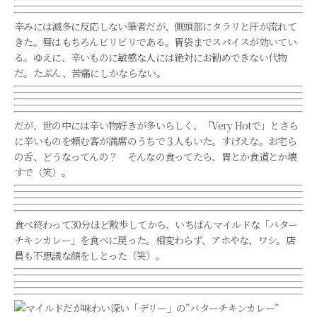
辛みには滅多に反応しない筆者だが、側頭部にタラリと汗が流れて
きた。唇はもちろんビリビリである。胃袋までスパイスが効いてい
る。ゆえに、辛いものに敏感な人には絶対にお勧めできない代物
だ。たぶん、苦痛にしかならない。
だが、世の中には辛い物好きが多いらしく、「Very Hotで」とさら
に辛いものを頼む客が満席のうちで３人もいた。すげえな。お宅ら
の舌、どうなってんの？ そんなの食ってたら、胃とか食道とか壊
すで（笑）。
食べ終わって30分ほど散歩してから、いちばんマイルドな「バター
チキンカレー」を食べに戻った。相変わらず、アホやな、ワシ。店
員も不思議な顔をしとった（笑）。