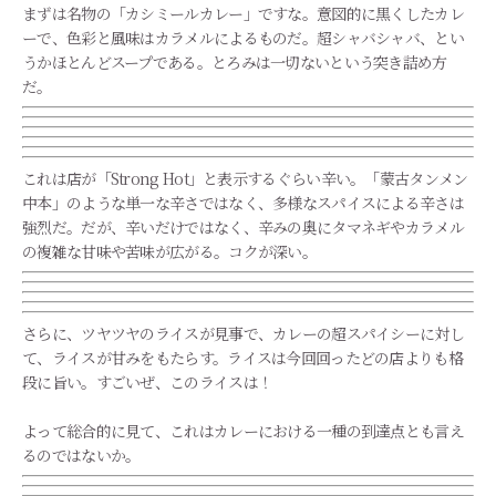
まずは名物の「カシミールカレー」ですな。意図的に黒くしたカレ
ーで、色彩と風味はカラメルによるものだ。超シャバシャバ、とい
うかほとんどスープである。とろみは一切ないという突き詰め方
だ。
これは店が「Strong Hot」と表示するぐらい辛い。「蒙古タンメン
中本」のような単一な辛さではなく、多様なスパイスによる辛さは
強烈だ。だが、辛いだけではなく、辛みの奥にタマネギやカラメル
の複雑な甘味や苦味が広がる。コクが深い。
さらに、ツヤツヤのライスが見事で、カレーの超スパイシーに対し
て、ライスが甘みをもたらす。ライスは今回回ったどの店よりも格
段に旨い。すごいぜ、このライスは！
よって総合的に見て、これはカレーにおける一種の到達点とも言え
るのではないか。