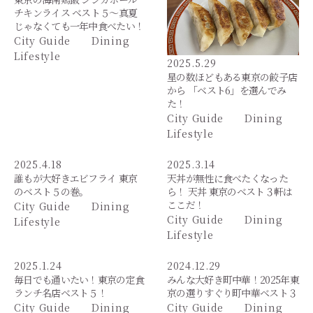
チキンライス ベスト５～真夏
じゃなくても一年中食べたい！
City Guide
Dining
Lifestyle
2025.5.29
星の数ほどもある東京の餃子店
から 「ベスト6」を選んでみ
た！
City Guide
Dining
Lifestyle
2025.4.18
2025.3.14
誰もが大好きエビフライ 東京
天丼が無性に食べたくなった
のベスト５の巻。
ら！ 天丼 東京のベスト３軒は
ここだ！
City Guide
Dining
City Guide
Dining
Lifestyle
Lifestyle
2025.1.24
2024.12.29
毎日でも通いたい！東京の定食
みんな大好き町中華！2025年東
ランチ名店ベスト５！
京の選りすぐり町中華ベスト３
City Guide
Dining
City Guide
Dining