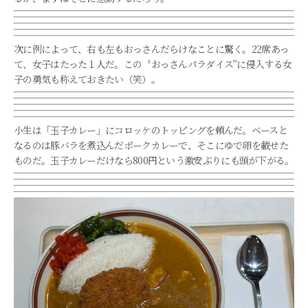
次に例によって、右も左もおっさんだらけなことに驚く。22席あっ
て、女子はたった１人だ。この〝おっさんパラダイス″に侵入する女
子の勇気も称えておきたい（笑）。
小生は「玉子カレー」にコロッケのトッピングを頼んだ。ベースと
なるのは豚バラを煮込んだポークカレーで、そこにゆで卵を載せた
ものだ。玉子カレーだけなら800円という激安ぶりにも頭が下がる。