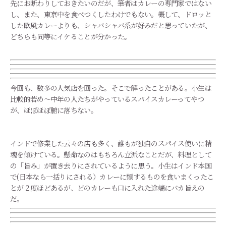
先にお断わりしておきたいのだが、筆者はカレーの専門家ではない
し、また、東京中を食べつくしたわけでもない。概して、ドロッと
した欧風カレーよりも、シャバシャバ系が好みだと思っていたが、
どちらも同等にイケることが分かった。
今回も、数多の人気店を回った。そこで解ったことがある。小生は
比較的若め～中年の人たちがやっているスパイスカレーってやつ
が、ほぼほぼ腑に落ちない。
インドで修業した云々の店も多く、誰もが独自のスパイス使いに精
魂を傾けている。懸命なのはもちろん立派なことだが、料理として
の「旨み」が置き去りにされているように思う。小生はインド本国
で(日本なら一括りにされる）
カレーに類するものを食いまくったこ
とが２度ほどあるが、どのカレーも口に入れた途端にバカ旨えの
だ。