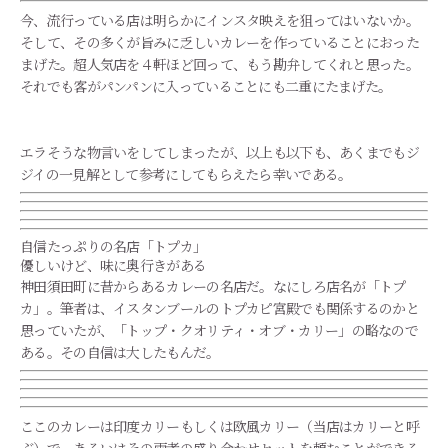
今、流行っている店は明らかにインスタ映えを狙ってはいないか。
そして、その多くが旨みに乏しいカレーを作っていることにおった
まげた。超人気店を４軒ほど回って、もう勘弁してくれと思った。
それでも客がパンパンに入っていることにも二重にたまげた。
エラそうな物言いをしてしまったが、以上も以下も、あくまでもジ
ジイの一見解として参考にしてもらえたら幸いである。
自信たっぷりの名店「トプカ」
優しいけど、味に奥行きがある
神田須田町に昔からあるカレーの名店だ。なにしろ店名が「トプ
カ」。筆者は、イスタンブールのトプカピ宮殿でも関係するのかと
思っていたが、「
ト
ッ
プ
・クオリティ・オブ・
カ
リー」の略なので
ある。その自信は大したもんだ。
ここのカレーは印度カリーもしくは欧風カリー（当店はカリーと呼