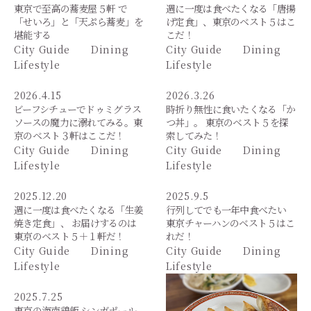
東京で至高の蕎麦屋５軒 で
週に一度は食べたくなる「唐揚
「せいろ」と「天ぷら蕎麦」を
げ定食」、東京のベスト５はこ
堪能する
こだ！
City Guide
Dining
City Guide
Dining
Lifestyle
Lifestyle
2026.4.15
2026.3.26
ビーフシチューでドゥミグラス
時折り無性に食いたくなる「か
ソースの魔力に溺れてみる。東
つ丼」。 東京のベスト５を探
京のベスト３軒はここだ！
索してみた！
City Guide
Dining
City Guide
Dining
Lifestyle
Lifestyle
2025.12.20
2025.9.5
週に一度は食べたくなる「生姜
行列してでも一年中食べたい
焼き定食」、 お届けするのは
東京チャーハンのベスト５はこ
東京のベスト５＋１軒だ！
れだ！
City Guide
Dining
City Guide
Dining
Lifestyle
Lifestyle
2025.7.25
東京の海南鶏飯 シンガポール