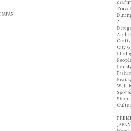
craft
Trave
Dinin
Art
Desig
Archi
Crafts
City 
Photo
Peopl
Lifest
Fashi
Beaut
Well-
Sport
Shops
Cultu
PREM
JAPAN
Memb