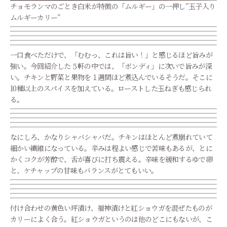
チョモランマのごとき白米が特徴の「ムルギー」の一押し”玉子入り
ムルギーカリー”
一口食べただけで、「むむっ、これは旨い！」と感じるほど旨みが
強い。今回紹介した５軒の中では、「ボンディ」に次いで旨みが深
い。チキンと野菜と果物を１週間ほど煮込んでいるそうだ。そこに
10種以上のスパイスを加えている。ローストした玉ねぎも感じられ
る。
なにしろ、かなりシャバシャバだ。チキンはほとんど煮崩れていて
細かい繊維になっている。辛みは程よい感じで苦味もあるが、とに
かくコクが芳醇で、舌が喜びに打ち震える。辛味を緩和するゆで卵
と、ケチャップの甘味もバランスがとてもいい。
付け合わせの黄色い坪漬け、福神漬けと紅ショウガを混ぜたものが
カリーによく合う。紅ショウガというのは他のどこにもないが、こ