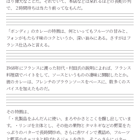
はり偉大なことだ。それでいて、本店などは呆れるほどの長蛇の列
で、２時間待ちは当たり前ってなもんだ。
「ボンディ」のカレーの特徴は、何といってもフルーツの甘みと、
フォンがもたらす味のコクというか、深い旨みにある。さすがはフ
ランス仕込みと言える。
1968年にフランスに渡った初代・村田氏の説明によれば、フランス
料理店でバイトをして、ソースというものの凄味に開眼したとか。
彼のカレーは、フレンチのブラウンソースをベースに、数多くのス
パイスを加えたものだ。
その特徴は、
「・乳製品をふんだんに使い、まろやかさとこくを醸し出していま
す。・リンゴを主体とし、その他の果物とタマネギなどの野菜をた
っぷりのバターで長時間炒め、さらに赤ワインで煮詰め、フルーツ
と野菜のチャツネと呼ばれるジャムを作り、そこへさらにバター、