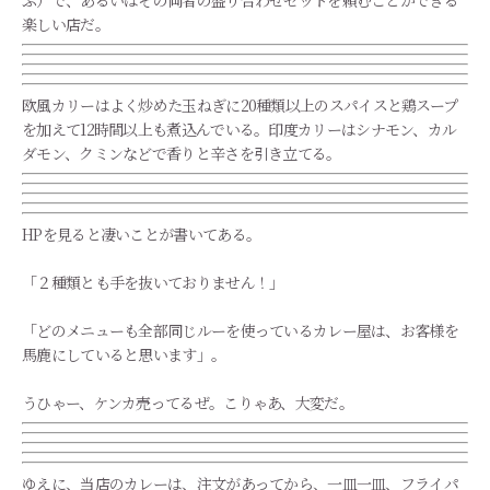
ぶ）で、あるいはその両者の盛り合わせセットを頼むことができる
楽しい店だ。
欧風カリーはよく炒めた玉ねぎに20種類以上のスパイスと鶏スープ
を加えて12時間以上も煮込んでいる。印度カリーはシナモン、カル
ダモン、クミンなどで香りと辛さを引き立てる。
HPを見ると凄いことが書いてある。
「２種類とも手を抜いておりません！」
「どのメニューも全部同じルーを使っているカレー屋は、お客様を
馬鹿にしていると思います」。
うひゃー、ケンカ売ってるぜ。こりゃあ、大変だ。
ゆえに、当店のカレーは、注文があってから、一皿一皿、フライパ