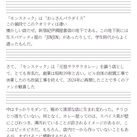
「モンスナック」は〝おっさんパラダイス″
この値段でこのクオリティは凄い
懐かしい店だぜ。新宿紀伊國屋書店の地下である。この地下街には
生スパゲッティ屋の「JINJIN」があったりして、学生時代からよく
通ったもんだ。
さて、「モンスナック」は「元祖サラサラカレー」を謳う店とし
て、とても有名だ。創業は昭和39年と古い。ビル自体の耐震工事で
休業したのち改装工事を終えて、2024年に再開したことで多くのフ
ァンが歓喜した
中はすっかりモダンで、極めて清潔な店に生まれ変わった。チリひ
とつ落ちていない。何となく、カレー屋ってのは、スパイス臭が壁
にこびれつき、薄汚れていることが許されるイメージがあるが、こ
こはピッカピカだ。もちろん、店内で一から作っていないこともあ
るが、まずはそこに感動するだろう。