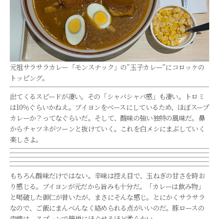
元祖サラサラカレー「モンスナック」の”玉子カレー”にコロッケの
トッピング。
出てくるスピードが凄い。その「シャバシャバ感」も凄い。トロミ
は10％ぐらいかねえ。ブイヨンをベースにしているため、ほぼスープ
カレーか？ってなぐらいだ。そして、酸味の強い独特の風味だ。鼻
からチャツネがツーンと抜けていく。これを白メシにまぶしていく
楽しさよ。
もちろん酸味だけではない。辛味は控え目で、玉ねぎの甘さを時お
り感じる。ブイヨンが元だから旨みも十分だ。「カレーは飲み物」
と喝破した御仁が昔いたが、まさにそんな感じ。とにかくサラサラ
なので、ご飯にまんべんなく絡められる点がいいのだ。豚ロースの
肉塊は、スプーンで簡単にほぐせるほど柔らかい。