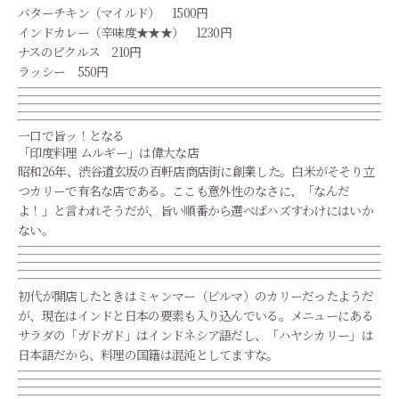
バターチキン（マイルド） 1500円
インドカレー（辛味度★★★） 1230円
ナスのピクルス 210円
ラッシー 550円
一口で旨ッ！となる
「印度料理 ムルギー」は偉大な店
昭和26年、渋谷道玄坂の百軒店商店街に創業した。白米がそそり立
つカリーで有名な店である。ここも意外性のなさに、「なんだ
よ！」と言われそうだが、旨い順番から選べばハズすわけにはいか
ない。
初代が開店したときはミャンマー（ビルマ）のカリーだったようだ
が、現在はインドと日本の要素も入り込んでいる。メニューにある
サラダの「ガドガド」はインドネシア語だし、「ハヤシカリー」は
日本語だから、料理の国籍は混沌としてますな。