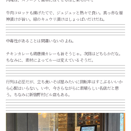
牛肉コロッケも揚げたてで、ジュジュッと熱々で良い。真っ赤な福
神漬けが旨い。緑のキュウリ漬けはしょっぱいだけだね。
中毒性があることは間違いないのよね。
チキンカレーも鶏唐揚カレーも旨そうじゃ。次回はどちらかだな。
ちなみに、素材によってルーは変えているそうだ。
行列は必至だが、立ち食いそば屋みたいに回転率はすこぶるいいか
ら心配はいらない。いや、今さらながらに素晴らしい名店だと思
う。ちなみに新宿野村ビル店もある。