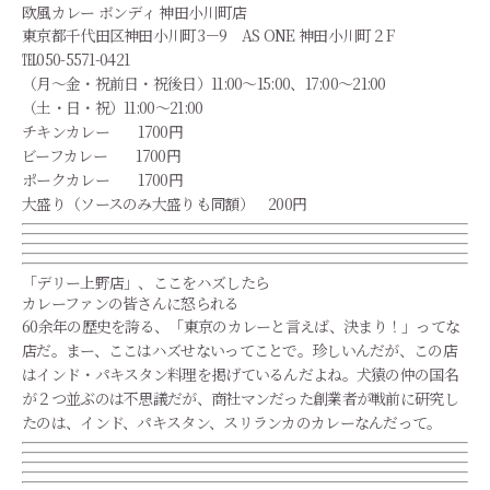
欧風カレー ボンディ 神田小川町店
東京都千代田区神田小川町3－9 AS ONE 神田小川町２F
℡050-5571-0421
（月～金・祝前日・祝後日）11:00～15:00、17:00～21:00
（土・日・祝）11:00～21:00
チキンカレー 1700円
ビーフカレー 1700円
ポークカレー 1700円
大盛り（ソースのみ大盛りも同額） 200円
「デリー上野店」、ここをハズしたら
カレーファンの皆さんに怒られる
60余年の歴史を誇る、「東京のカレーと言えば、決まり！」ってな
店だ。まー、ここはハズせないってことで。珍しいんだが、この店
はインド・パキスタン料理を掲げているんだよね。犬猿の仲の国名
が２つ並ぶのは不思議だが、商社マンだった創業者が戦前に研究し
たのは、インド、パキスタン、スリランカのカレーなんだって。