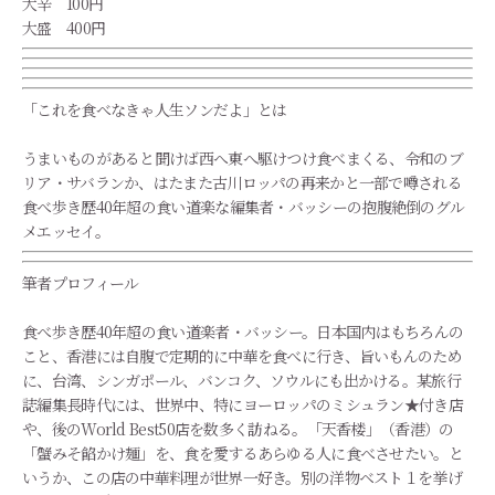
大辛 100円
大盛 400円
「これを食べなきゃ人生ソンだよ」とは
うまいものがあると聞けば西へ東へ駆けつけ食べまくる、令和のブ
リア・サバランか、はたまた古川ロッパの再来かと一部で噂される
食べ歩き歴40年超の食い道楽な編集者・バッシーの抱腹絶倒のグル
メエッセイ。
筆者プロフィール
食べ歩き歴40年超の食い道楽者・バッシー。日本国内はもちろんの
こと、香港には自腹で定期的に中華を食べに行き、旨いもんのため
に、台湾、シンガポール、バンコク、ソウルにも出かける。某旅行
誌編集長時代には、世界中、特にヨーロッパのミシュラン★付き店
や、後のWorld Best50店を数多く訪ねる。「天香楼」（香港）の
「蟹みそ餡かけ麺」を、食を愛するあらゆる人に食べさせたい。と
いうか、この店の中華料理が世界一好き。別の洋物ベスト１を挙げ