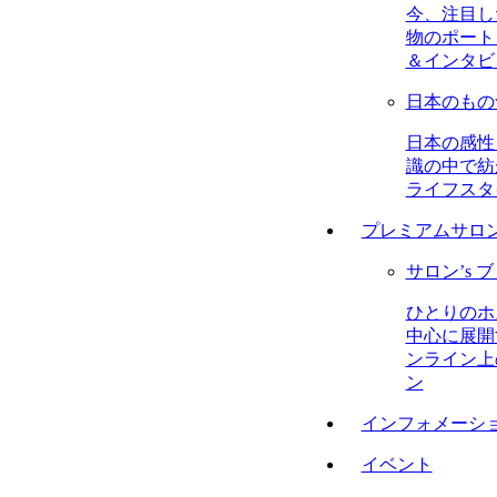
今、注目し
物のポート
＆インタビ
日本のもの
日本の感性
識の中で紡
ライフスタ
プレミアムサロ
サロン’s 
ひとりのホ
中心に展開
ンライン上
ン
インフォメーシ
イベント