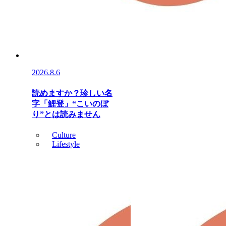
2026.8.6
読めますか？珍しい名
字「鯉登」“こいのぼ
り”とは読みません
Culture
Lifestyle