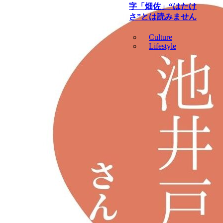
字「畑佐」“はたけ
さ”とは読みません
Culture
Lifestyle