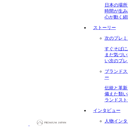
日本の場所
時間が生み
心が動く経
ストーリー
次のプレミ
すぐそばに
まだ気づい
い次のプレ
ブランドス
ー
伝統と革新
備えた類い
ランドスト
インタビュー
人物インタ