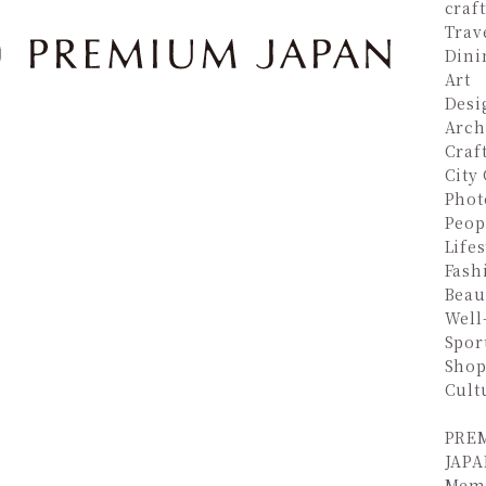
craf
Trav
Dini
Art
Desi
Arch
Craf
City
Phot
Peop
Lifes
Fash
Beau
Well
Spor
Shop
Cult
PRE
JAPA
Mem