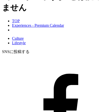
ません
TOP
Experiences - Premium Calendar
Culture
Lifestyle
SNSに投稿する