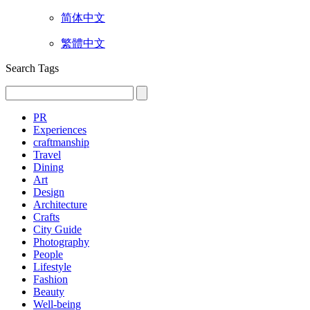
简体中文
繁體中文
Search Tags
PR
Experiences
craftmanship
Travel
Dining
Art
Design
Architecture
Crafts
City Guide
Photography
People
Lifestyle
Fashion
Beauty
Well-being