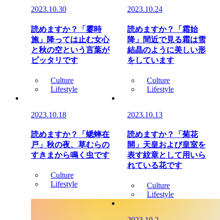
2023.10.30
2023.10.24
読めますか？「霎時
読めますか？「霜始
施」降っては止む女心
降」間近で見る霜は雪
と秋の空という言葉が
結晶のように美しい形
ピッタリです
をしています
Culture
Culture
Lifestyle
Lifestyle
2023.10.18
2023.10.13
読めますか？「蟋蟀在
読めますか？「菊花
戸」秋の夜、草むらの
開」天皇および皇室を
すきまから鳴く虫です
表す紋章として用いら
れている花です
Culture
Lifestyle
Culture
Lifestyle
2023.10.2