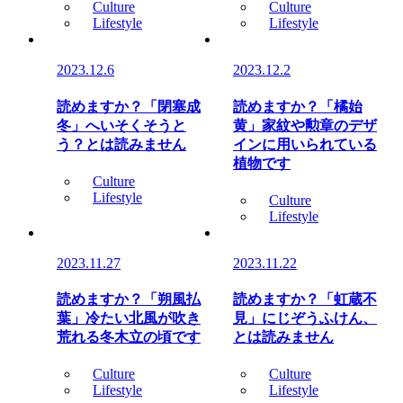
Culture
Culture
Lifestyle
Lifestyle
2023.12.6
2023.12.2
読めますか？「閉塞成
読めますか？「橘始
冬」へいそくそうと
黄」家紋や勲章のデザ
う？とは読みません
インに用いられている
植物です
Culture
Lifestyle
Culture
Lifestyle
2023.11.27
2023.11.22
読めますか？「朔風払
読めますか？「虹蔵不
葉」冷たい北風が吹き
見」にじぞうふけん、
荒れる冬木立の頃です
とは読みません
Culture
Culture
Lifestyle
Lifestyle