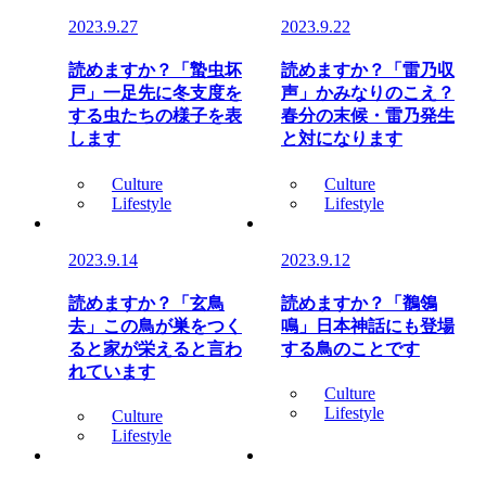
2023.9.27
2023.9.22
読めますか？「蟄虫坏
読めますか？「雷乃収
戸」一足先に冬支度を
声」かみなりのこえ？
する虫たちの様子を表
春分の末候・雷乃発生
します
と対になります
Culture
Culture
Lifestyle
Lifestyle
2023.9.14
2023.9.12
読めますか？「玄鳥
読めますか？「鶺鴒
去」この鳥が巣をつく
鳴」日本神話にも登場
ると家が栄えると言わ
する鳥のことです
れています
Culture
Lifestyle
Culture
Lifestyle