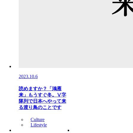
2023.10.6
読めますか？「鴻雁
来」もうすぐ冬。Ⅴ字
隊列で日本へやって来
る渡り鳥のことです
Culture
Lifestyle