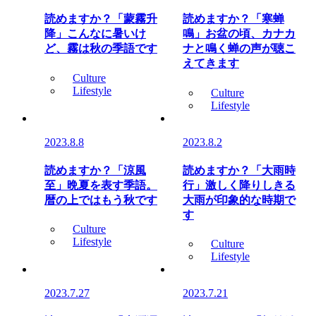
読めますか？「蒙霧升
読めますか？「寒蝉
降」こんなに暑いけ
鳴」お盆の頃、カナカ
ど、霧は秋の季語です
ナと鳴く蝉の声が聴こ
えてきます
Culture
Lifestyle
Culture
Lifestyle
2023.8.8
2023.8.2
読めますか？「涼風
読めますか？「大雨時
至」晩夏を表す季語。
行」激しく降りしきる
暦の上ではもう秋です
大雨が印象的な時期で
す
Culture
Lifestyle
Culture
Lifestyle
2023.7.27
2023.7.21