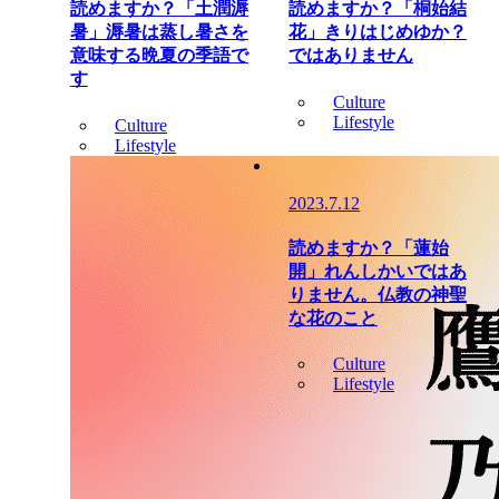
読めますか？「土潤溽
読めますか？「桐始結
暑」溽暑は蒸し暑さを
花」きりはじめゆか？
意味する晩夏の季語で
ではありません
す
Culture
Lifestyle
Culture
Lifestyle
2023.7.12
読めますか？「蓮始
開」れんしかいではあ
りません。仏教の神聖
な花のこと
Culture
Lifestyle