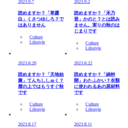
2023.9.7
2023.9.2
読めますか？「草露
読めますか？「禾乃
白」くさつゆしろ？で
登」かのと？とは読み
はありません
ません。実りの秋のは
じまりです
Culture
Lifestyle
Culture
Lifestyle
2023.8.29
2023.8.22
読めますか？「天地始
読めますか？「綿柎
粛」てんちししゅく？
開」わたふかい？衣類
暦の上ではもうすぐ秋
に使われるあの原材料
です
です
Culture
Culture
Lifestyle
Lifestyle
2023.8.17
2023.8.11