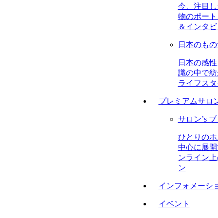
今、注目し
物のポート
＆インタビ
日本のもの
日本の感性
識の中で紡
ライフスタ
プレミアムサロ
サロン’s 
ひとりのホ
中心に展開
ンライン上
ン
インフォメーシ
イベント