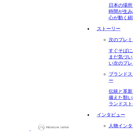
日本の場所
時間が生み
心が動く経
ストーリー
次のプレミ
すぐそばに
まだ気づい
い次のプレ
ブランドス
ー
伝統と革新
備えた類い
ランドスト
インタビュー
人物インタ