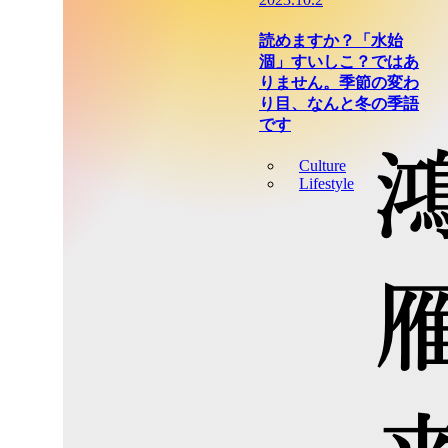
読めますか？「水始
涸」すいしこ？ではあ
りません。季節の変わ
り目、なんと冬の季語
です
Culture
Lifestyle