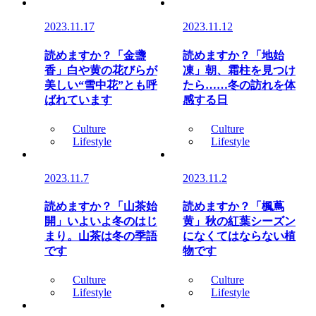
2023.11.17
2023.11.12
読めますか？「金盞
読めますか？「地始
香」白や黄の花びらが
凍」朝、霜柱を見つけ
美しい“雪中花”とも呼
たら……冬の訪れを体
ばれています
感する日
Culture
Culture
Lifestyle
Lifestyle
2023.11.7
2023.11.2
読めますか？「山茶始
読めますか？「楓蔦
開」いよいよ冬のはじ
黄」秋の紅葉シーズン
まり。山茶は冬の季語
になくてはならない植
です
物です
Culture
Culture
Lifestyle
Lifestyle