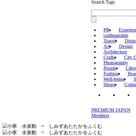
Search Tags
PR
Experien
craftmanship
Travel
Dinin
Art
Design
Architecture
Crafts
City 
Photography
People
Lifes
Fashion
Bea
Well-being
S
Shops
Cultu
PREMIUM JAPAN
Members