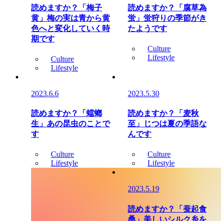
読めますか？「梅子
読めますか？「腐草為
黄」梅の実は青から黄
蛍」蛍狩りの季節がき
色へと変化していく時
たようです
期です
Culture
Lifestyle
Culture
Lifestyle
2023.6.6
2023.5.30
読めますか？「蟷螂
読めますか？「麦秋
生」あの昆虫のことで
至」じつは夏の季語な
す
んです
Culture
Culture
Lifestyle
Lifestyle
2023.5.19
読めますか？「蚕起食
桑」美しいシルク糸を