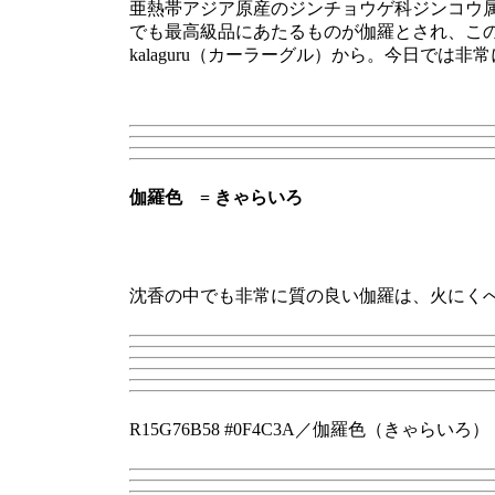
亜熱帯アジア原産のジンチョウゲ科ジンコウ
でも最高級品にあたるものが伽羅とされ、こ
kalaguru（カーラーグル）から。今日で
伽羅色 = きゃらいろ
沈香の中でも非常に質の良い伽羅は、火にく
R15G76B58 #0F4C3A／伽羅色（きゃらいろ）