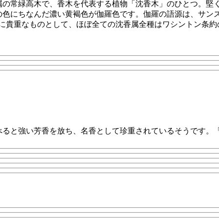
属の常緑高木で、香木を代表する植物「沈香木」のひとつ。堅
の色にちなんだ濃い黄褐色が伽羅色です。伽羅の語源は、サン
は非常に貴重なものとして、ほぼ全ての沈香属全種はワシントン条
べると強い芳香を放ち、名香として珍重されているそうです。