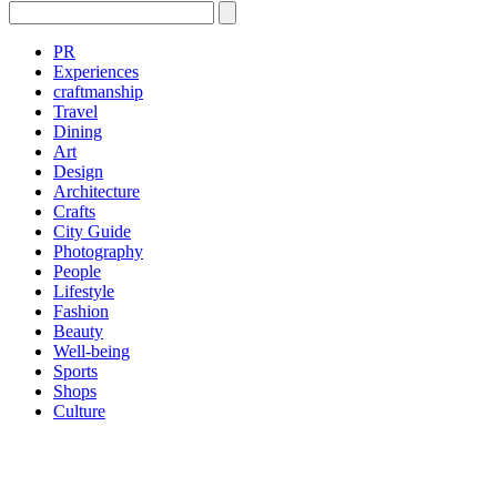
PR
Experiences
craftmanship
Travel
Dining
Art
Design
Architecture
Crafts
City Guide
Photography
People
Lifestyle
Fashion
Beauty
Well-being
Sports
Shops
Culture