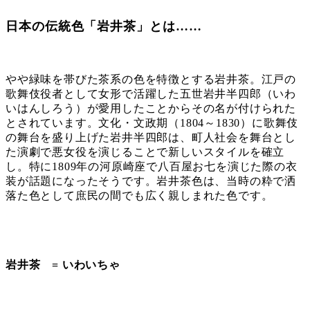
日本の伝統色「岩井茶」とは……
やや緑味を帯びた茶系の色を特徴とする岩井茶。江戸の
歌舞伎役者として女形で活躍した五世岩井半四郎（いわ
いはんしろう）が愛用したことからその名が付けられた
とされています。文化・文政期（1804～1830）に歌舞伎
の舞台を盛り上げた岩井半四郎は、町人社会を舞台とし
た演劇で悪女役を演じることで新しいスタイルを確立
し。特に1809年の河原崎座で八百屋お七を演じた際の衣
装が話題になったそうです。岩井茶色は、当時の粋で洒
落た色として庶民の間でも広く親しまれた色です。
岩井茶 = いわいちゃ