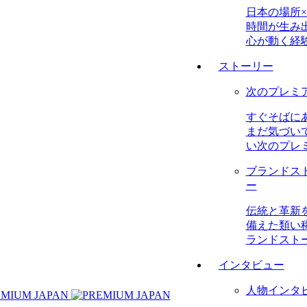
日本の場所×
時間が生み
心が動く経
ストーリー
次のプレミ
すぐそばに
まだ気づい
い次のプレ
ブランドス
ー
伝統と革新
備えた類い
ランドスト
インタビュー
人物インタ