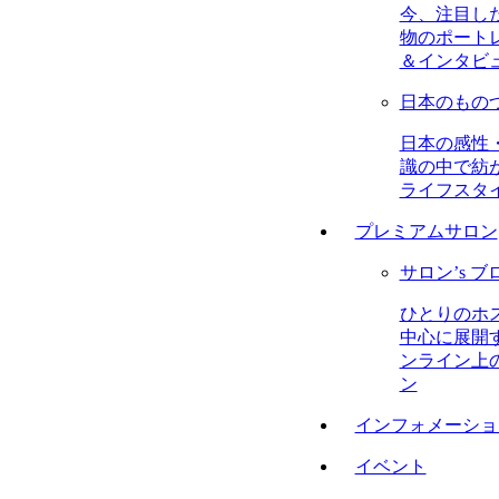
今、注目し
物のポート
＆インタビ
日本のもの
日本の感性
識の中で紡
ライフスタ
プレミアムサロン
サロン’s ブ
ひとりのホ
中心に展開
ンライン上
ン
インフォメーショ
イベント