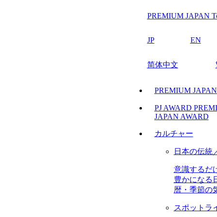
PREMIUM JAPAN T
JP
EN
简体中文
PREMIUM JAPA
PJ AWARD
PREM
JAPAN AWARD
カルチャー
日本の伝統
意識するだ
豊かになる
暦・季節の
スポットラ