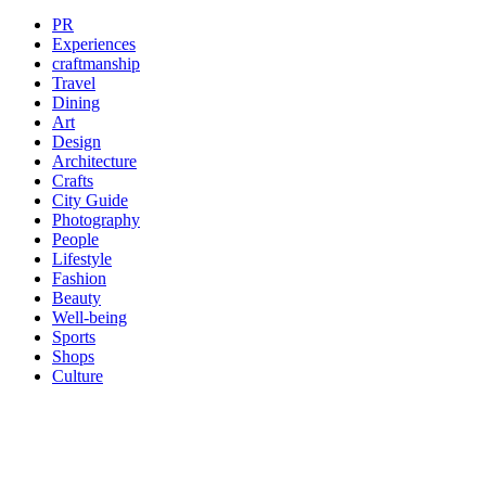
PR
Experiences
craftmanship
Travel
Dining
Art
Design
Architecture
Crafts
City Guide
Photography
People
Lifestyle
Fashion
Beauty
Well-being
Sports
Shops
Culture