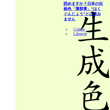
読めますか？日本の伝
統色「薄群青」“はく
ぐんじょう”とは読み
ません
Culture
Lifestyle