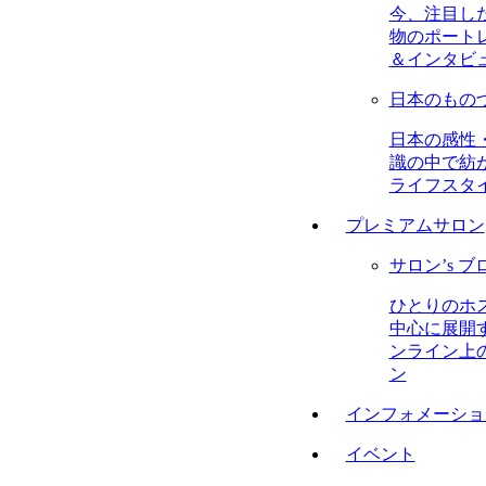
今、注目し
物のポート
＆インタビ
日本のもの
日本の感性
識の中で紡
ライフスタ
プレミアムサロン
サロン’s ブ
ひとりのホ
中心に展開
ンライン上
ン
インフォメーショ
イベント