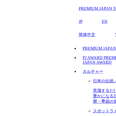
PREMIUM JAPAN T
JP
EN
简体中文
PREMIUM JAPA
PJ AWARD
PREM
JAPAN AWARD
カルチャー
日本の伝統
意識するだ
豊かになる
暦・季節の
スポットラ