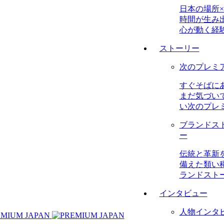
日本の場所×
時間が生み
心が動く経
ストーリー
次のプレミ
すぐそばに
まだ気づい
い次のプレ
ブランドス
ー
伝統と革新
備えた類い
ランドスト
インタビュー
人物インタ