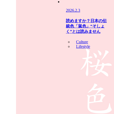
2026.2.3
読めますか？日本の伝
統色「鼠色」“そしょ
く”とは読みません
Culture
Lifestyle