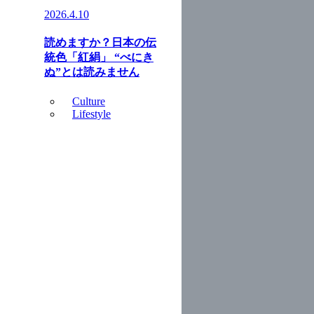
2026.4.10
読めますか？日本の伝
統色「紅絹」 “べにき
ぬ”とは読みません
Culture
Lifestyle