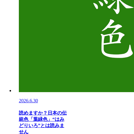
2026.6.30
読めますか？日本の伝
統色「葉緑色」“はみ
どりいろ”とは読みま
せん