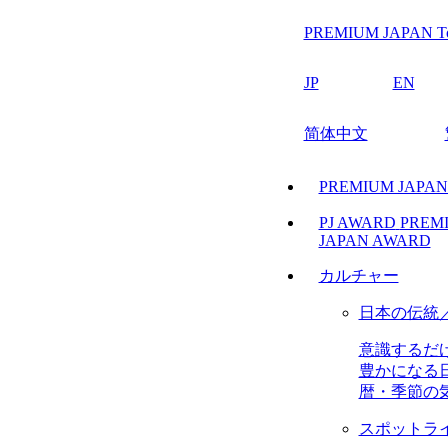
PREMIUM JAPAN T
JP
EN
简体中文
PREMIUM JAPA
PJ AWARD
PREM
JAPAN AWARD
カルチャー
日本の伝統
意識するだ
豊かになる
暦・季節の
スポットラ