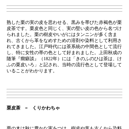
熟した栗の実の皮を思わせる、黒みを帯びた赤褐色が栗
皮茶です。栗皮色と同じく、実の堅い皮の色から名づけ
られました。栗の樹皮やいがにはタンニンが多く含ま
れ、古くから革をなめすための溶剤や染料として利用さ
れてきました。江戸時代には茶系統の中間色として流行
し、特に女性の帯の色として好まれました。上田秋成の
随筆『癇癖談』（1822年）には「きのふのひは茶は、け
ふの栗皮いろ」と記され、当時の流行色として登場して
いることがわかります。
栗皮茶 = くりかわちゃ
栗の木は秋に豊かな実をつけ、樹皮や葉も古くから染料