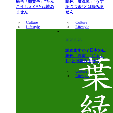
統色「嫩黄色」“たん
統色「薄浅葱」“うす
こうしょく“とは読み
あさつき”とは読みま
ません
せん
Culture
Culture
Lifestyle
Lifestyle
2026.6.26
読めますか？日本の伝
統色「若紫」“じゃく
し”とは読みません
Culture
Lifestyle