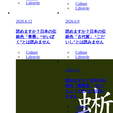
Lifestyle
Culture
Lifestyle
2026.6.12
2026.6.9
読めますか？日本の伝
読めますか？日本の伝
統色「青墨」“せいぼ
統色「古代紫」 “こだ
く”とは読みません
いし”とは読みません
Culture
Culture
Lifestyle
Lifestyle
2026.6.2
読めますか？日本の伝
統色「蟹鳥染」“かに
ちょうぞめ”とは読み
ません
Culture
Lifestyle