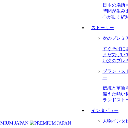
日本の場所×
時間が生み
心が動く経
ストーリー
次のプレミ
すぐそばに
まだ気づい
い次のプレ
ブランドス
ー
伝統と革新
備えた類い
ランドスト
インタビュー
人物インタ