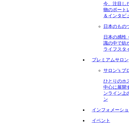
今、注目し
物のポート
＆インタビ
日本のもの
日本の感性
識の中で紡
ライフスタ
プレミアムサロン
サロン’s ブ
ひとりのホ
中心に展開
ンライン上
ン
インフォメーショ
イベント